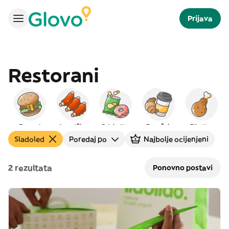
Prijava
Restorani
Burgeri
Američka
Grickalice
Doručak
Piletina
Sladoled
Poredaj po
Najbolje ocijenjeni
2 rezultata
Ponovno postavi