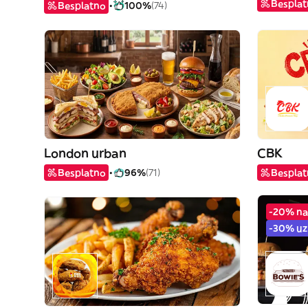
Bespla
Besplatno
100%
(74)
London urban
CBK
Besplatno
96%
(71)
Bespla
-20% na
-30% uz