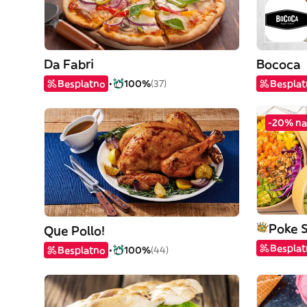
Da Fabri
Bococa
Besplatno
100%
(37)
Bespla
-20% na
Poke 
Que Pollo!
Bespla
Besplatno
100%
(44)