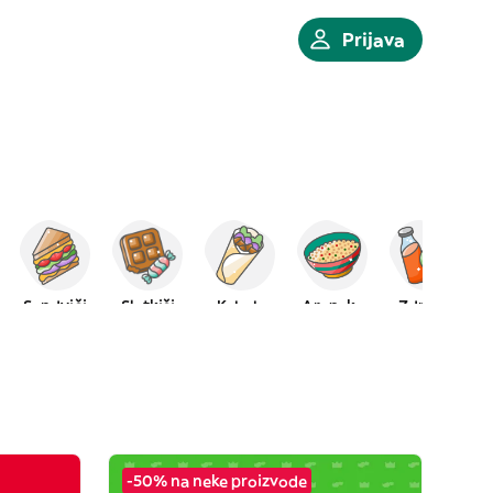
Prijava
nska
Sendviči
Slatkiši
Kebab
Arapska
Zdravo
-50% na neke proizvode