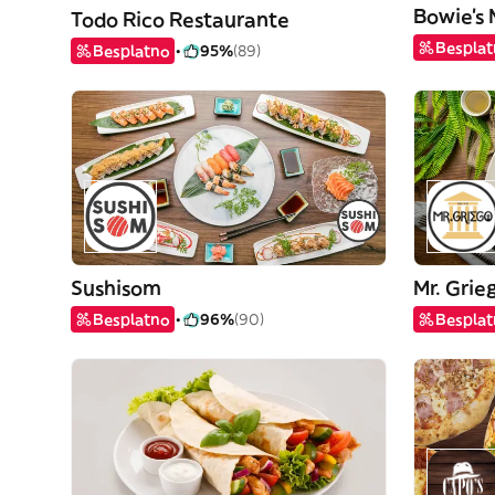
Bowie's
Todo Rico Restaurante
Bespla
Besplatno
95%
(89)
Sushisom
Mr. Grie
Besplatno
96%
(90)
Bespla