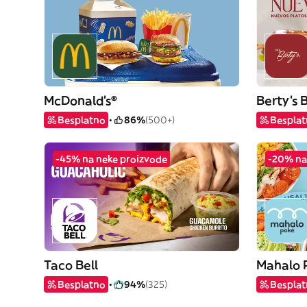
McDonald's®
Berty's 
Besplatno
86%
(500+)
Bespla
-45% na neke proizvode
-20% na
Taco Bell
Mahalo 
Besplatno
94%
(325)
Bespla