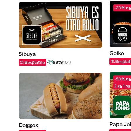
-20% na
Goiko
Sibuya
Bespla
Besplatno
98%
(101)
-50% na
2 za 1 n
Papa Jo
Doggox