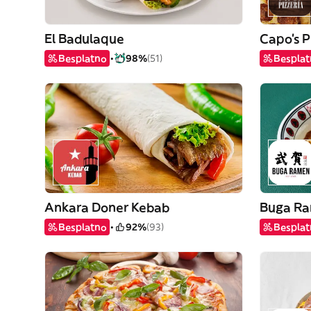
El Badulaque
Capo's P
Besplatno
98%
(51)
Bespla
Ankara Doner Kebab
Buga R
Besplatno
92%
(93)
Bespla