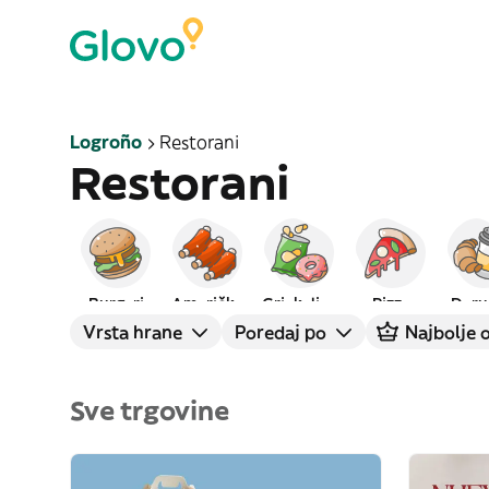
Logroño
Restorani
Restorani
Burgeri
Američka
Grickalice
Pizza
Doru
Vrsta hrane
Poredaj po
Najbolje o
Sve trgovine