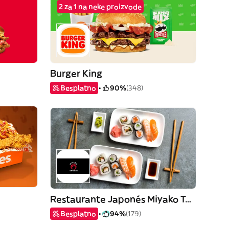
2 za 1 na neke proizvode
Burger King
Besplatno
90%
(348)
Restaurante Japonés Miyako Teppanyaki
Besplatno
94%
(179)