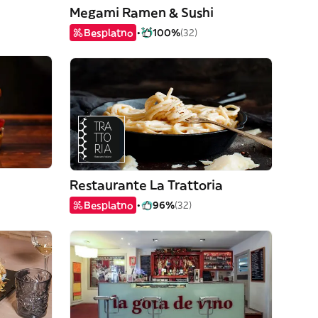
Megami Ramen & Sushi
Besplatno
100%
(32)
Restaurante La Trattoria
Besplatno
96%
(32)