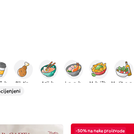
čak
Piletina
Azijska
Japanska
Meksička
Meditera
cijenjeni
-50% na neke proizvode