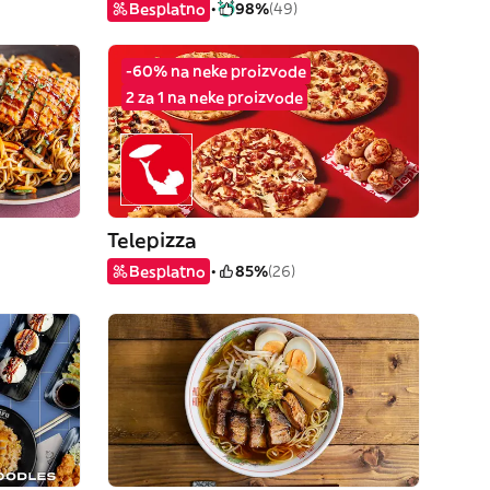
Besplatno
98%
(49)
-60% na neke proizvode
2 za 1 na neke proizvode
Telepizza
Besplatno
85%
(26)