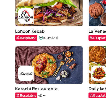
London Kebab
La Vene
Besplatno
100%
(29)
Bespla
Karachi Restaurante
Daily ke
Besplatno
--
Bespla