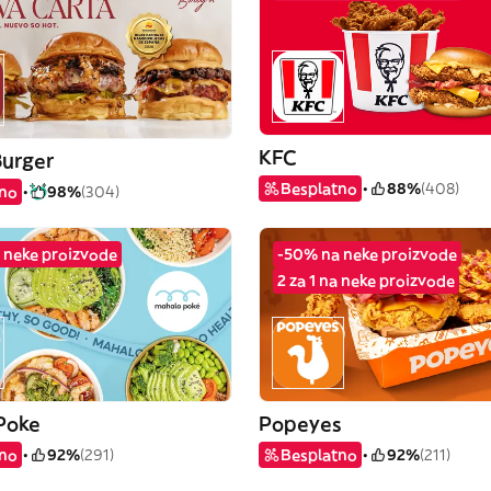
KFC
Burger
Besplatno
88%
(408)
tno
98%
(304)
 neke proizvode
-50% na neke proizvode
2 za 1 na neke proizvode
Poke
Popeyes
tno
92%
(291)
Besplatno
92%
(211)