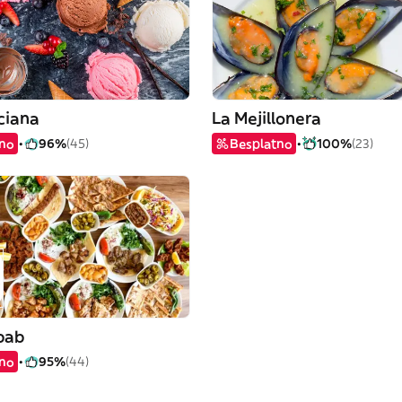
ciana
La Mejillonera
tno
96%
(45)
Besplatno
100%
(23)
bab
tno
95%
(44)