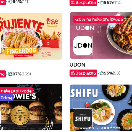
tno
94%
(111)
Besplatno
96%
(112)
-20% na neke proizvode
UDON
Besplatno
95%
(93)
tno
97%
(169)
 neke proizvode
 Prime