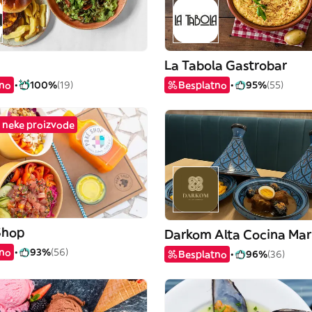
La Tabola Gastrobar
tno
100%
(19)
Besplatno
95%
(55)
 neke proizvode
Shop
Darkom Alta Cocina Mar
tno
93%
(56)
Besplatno
96%
(36)