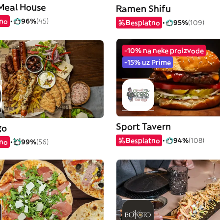
 Meal House
Ramen Shifu
tno
96%
(45)
Besplatno
95%
(109)
-10% na neke proizvode
-15% uz Prime
Sport Tavern
go
Besplatno
94%
(108)
tno
99%
(56)