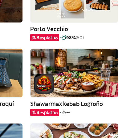
Porto Vecchio
Besplatno
98%
(50)
roquí
Shawarmax kebab Logroño
Besplatno
--