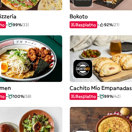
izzería
Bokoto
tno
99%
(33)
Besplatno
92%
(21)
amen
Cachito Mío Empanadas
tno
100%
(58)
Besplatno
99%
(42)