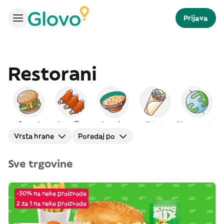
Prijava
Restorani
Burgeri
Američka
Arapska
Kebab
Međunarodna
Vrsta hrane
Poredaj po
Sve trgovine
-50% na neke proizvode
2 za 1 na neke proizvode