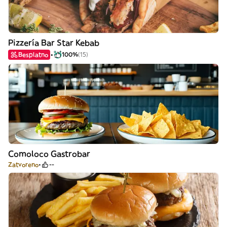
Pizzería Bar Star Kebab
Besplatno
100%
(15)
Comoloco Gastrobar
Zatvoreno
--