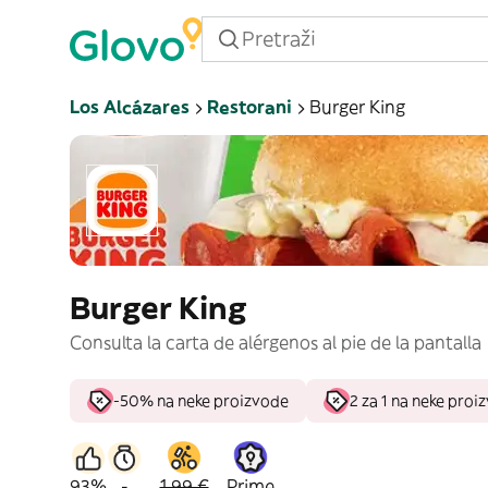
Los Alcázares
Restorani
Burger King
Burger King
Consulta la carta de alérgenos al pie de la pantalla
-50% na neke proizvode
2 za 1 na neke proi
93%
-
1,99 €
Prime