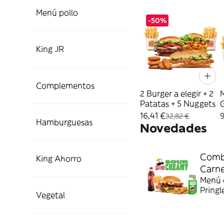
Menú pollo
-50%
King JR
Complementos
2 Burger a elegir + 2
Patatas + 5 Nuggets
16,41 €
9
32,82 €
Hamburguesas
Novedades
Combo
King Ahorro
Carn
Menú c
Pringl
Vegetal