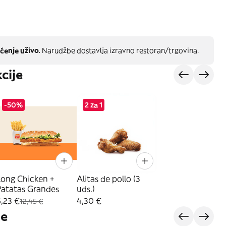
ćenje uživo.
Narudžbe dostavlja izravno restoran/trgovina.
cije
-50%
2 za 1
Long Chicken +
Alitas de pollo (3
Patatas Grandes
uds.)
,23 €
4,30 €
12,45 €
je