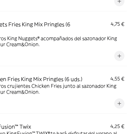
ts Fries King Mix Pringles (6
4,75 €
ros King Nuggets® acompañados del sazonador King
our Cream&Onion.
en Fries King Mix Pringles (6 uds.)
4,55 €
os crujientes Chicken Fries junto al sazonador King
our Cream&Onion.
Fusion™ Twix
4,25 €
vo King Fusion™ TWIX® te hará disfrutar del verano al