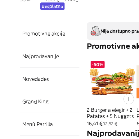
Besplatno
Nije dostupno pra
Promotivne akcije
Promotivne ak
Najprodavanije
-50%
Novedades
Grand King
2 Burger a elegir + 2
Patatas + 5 Nuggets
16,41 €
6
Menú Parrilla
32,82 €
Najprodavani