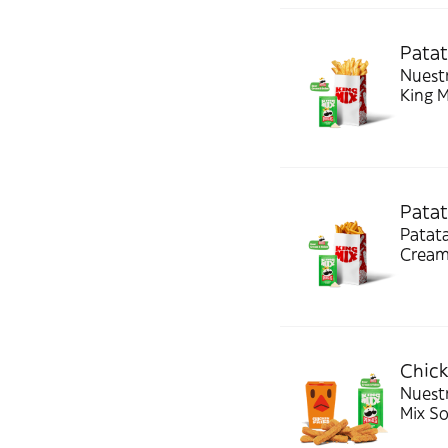
Patat
Nuestras pa
King 
Patat
Patat
Cream
Chick
Nuestr
Mix S