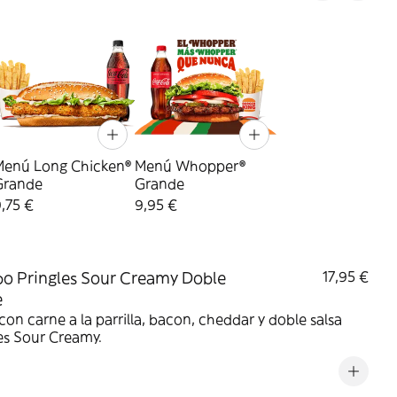
Menú Long Chicken®
Menú Whopper®
Grande
Grande
,75 €
9,95 €
 Pringles Sour Creamy Doble
17,95 €
e
on carne a la parrilla, bacon, cheddar y doble salsa
es Sour Creamy.