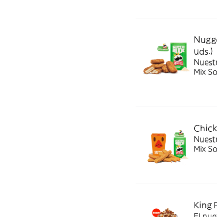
Nugge
uds.)
Nuest
Mix S
Chick
Nuestr
Mix S
King 
El nue