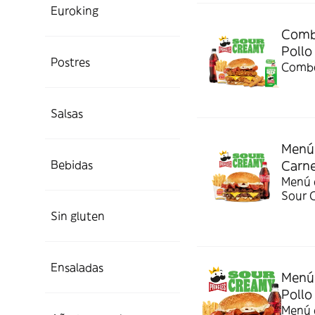
Euroking
Combo
Pollo
Postres
Combo
Salsas
Menú 
Bebidas
Carn
Menú c
Sour 
Sin gluten
Ensaladas
Menú 
Pollo
Menú c