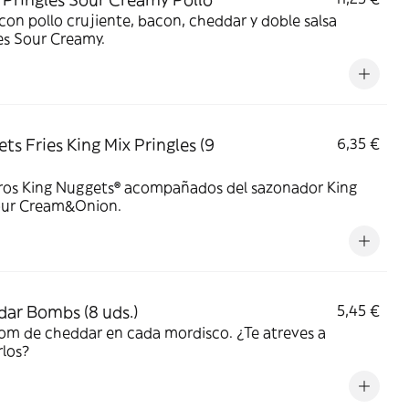
on pollo crujiente, bacon, cheddar y doble salsa
es Sour Creamy.
ts Fries King Mix Pringles (9
6,35 €
ros King Nuggets® acompañados del sazonador King
our Cream&Onion.
ar Bombs (8 uds.)
5,45 €
om de cheddar en cada mordisco. ¿Te atreves a
los?