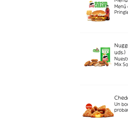
Menú c
Pringl
Nugge
uds.)
Nuest
Mix S
Chedd
Un bo
probar