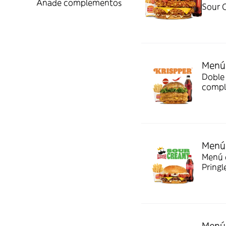
Añade complementos
Sour 
Menú 
Doble 
compl
Menú 
Menú c
Pringl
Menú 