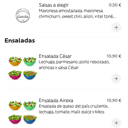
Salsas a elegir
0,50 €
Mayonesa amostazada, mayonesa
chimichurri, sweet chili, alioli, vitel toné,
césar, kimchee. Picantes: sriracha, chipotle y
salsa brava
Ensaladas
Ensalada César
10,90 €
Lechuga, parmesano, pollo rebozado,
anchoas y salsa César
Ensalada Airexa
10,90 €
Ensalada de queso del país crujiente,
lechuga, tomate, maíz dulce y kikos