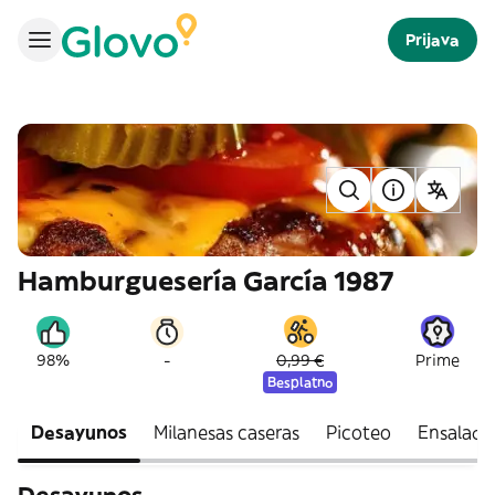
Prijava
Hamburguesería García 1987
-
98%
0,99 €
Prime
Besplatno
Desayunos
Milanesas caseras
Picoteo
Ensalada