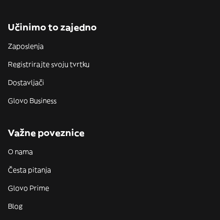
Učinimo to zajedno
Zaposlenja
Registrirajte svoju tvrtku
Dostavljači
Glovo Business
Važne poveznice
O nama
Česta pitanja
Glovo Prime
Blog