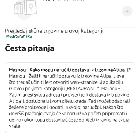
Pregledaj slične trgovine u ovoj kategoriji:
Mediteranska
Česta pitanja
Masnou - Kako mogu naručiti dostavu iz trgovineAtipa-t?
Masnou - Želiš li naručili dostavu iz trgovine Atipa-t, sve
što trebaš učiniti jest otvoriti web-stranice ili aplikaciju
Glovo i posjetiti kategoriju „RESTAURANT”“. Masnou -
Zatim unesi svoju adresu i provjeri je li dostava iz trgovine
Atipa-t dostupna u tvom dijelu grada. Tad možeš odabrati
željene proizvode i dodati ih svojoj narudžbi. Nakon što
dovršiš plaćanje, tvoja će se narudžba početi pripremati i
ubrzo nakon toga dostavljač će je donijeti izravno na tvoja
vrata.