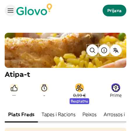
Prijava
Atipa-t
-
--
0,99 €
Prime
Besplatno
Plats Freds
Tapes i Racions
Peixos
Arrossos i F