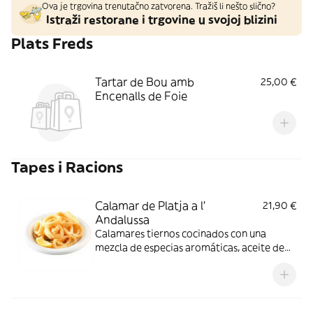
Ova je trgovina trenutačno zatvorena. Tražiš li nešto slično?
Istraži restorane i trgovine u svojoj blizini
Plats Freds
Tartar de Bou amb
25,00 €
Encenalls de Foie
Tapes i Racions
Calamar de Platja a l'
21,90 €
Andalussa
Calamares tiernos cocinados con una
mezcla de especias aromáticas, aceite de
oliva y hierbas frescas. ¡Disfruta del sabor
de España!