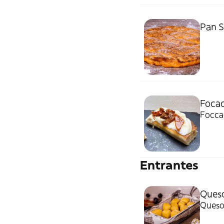
Pan S
Focac
Foccac
Entrantes
Queso
Queso