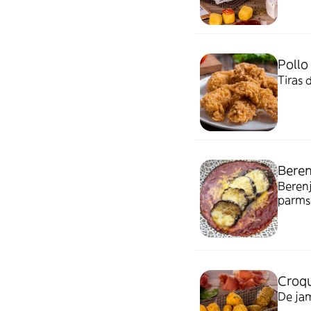
Pollo
Tiras 
Beren
Berenj
parms
Croqu
De jam