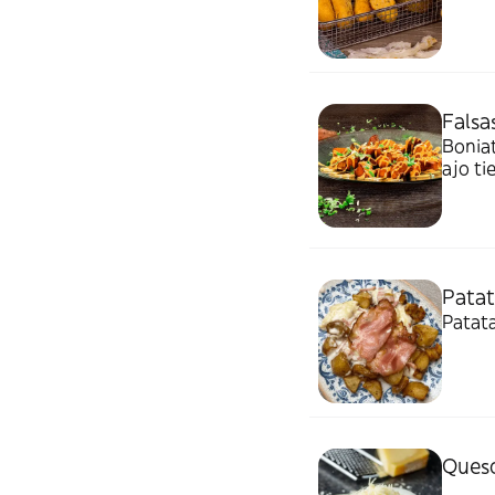
Falsa
Boniat
ajo ti
Pata
Patata
Queso