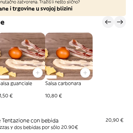
nutačno zatvorena. Tražiš li nešto slično?
ane i trgovine u svojoj blizini
je
alsa guanciale
Salsa carbonara
1,50 €
10,80 €
 Tentazione con bebida
20,90 €
zzas y dos bebidas por sólo 20.90€