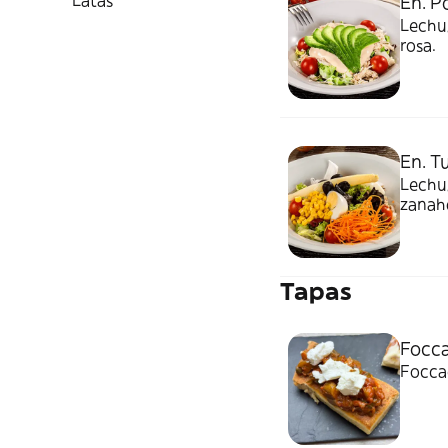
Latas
En. P
Lechug
rosa.
En. T
Lechug
zanaho
Tapas
Focca
Focca