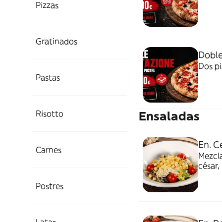
Pizzas
Gratinados
Doble
Dos pi
Pastas
Risotto
Ensaladas
En. C
Carnes
Mezcla
césar,
Postres