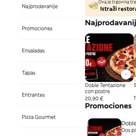
Ova je trgovina tre
Najprodavanije
Istraži restor
Najprodavani
Promociones
Ensaladas
Tapas
Doble Tentazione
S
con postre
Entrantes
1
20,90 €
Promociones
Pizza Gourmet
Doble
Dos pi