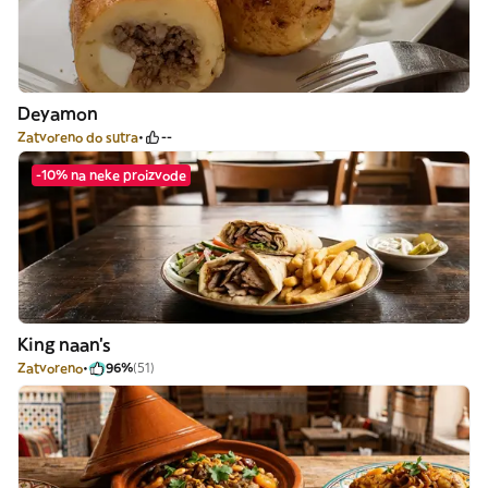
Deyamon
Zatvoreno do sutra
--
-10% na neke proizvode
King naan’s
Zatvoreno
96%
(51)