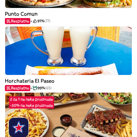
Punto Comun
Besplatno
91%
(77)
Horchateria El Paseo
Besplatno
99%
(65)
2 za 1 na neke proizvode
-30% na neke proizvode