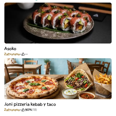
Asoko
Zatvoreno
--
Joni pizzeria kebab y taco
Zatvoreno
90%
(18)