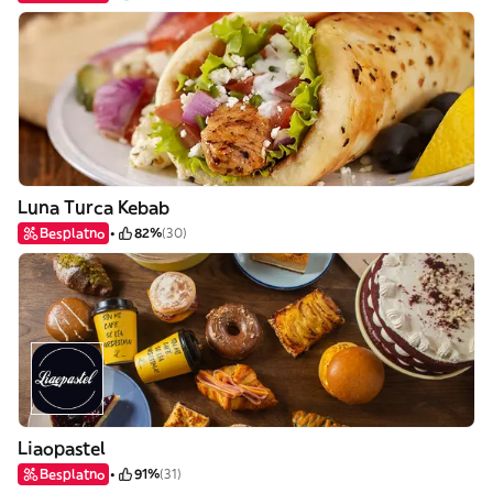
Luna Turca Kebab
Besplatno
82%
(30)
Liaopastel
Besplatno
91%
(31)