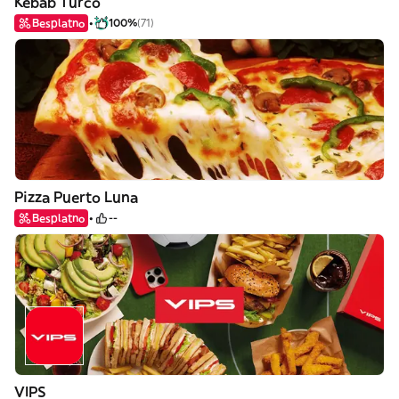
Kebab Turco
Besplatno
100%
(71)
Pizza Puerto Luna
Besplatno
--
VIPS