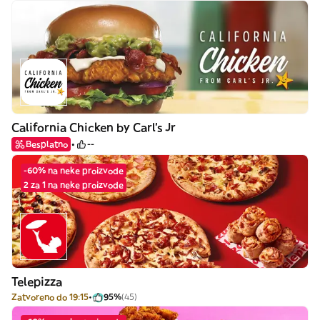
California Chicken by Carl's Jr
Besplatno
--
-60% na neke proizvode
2 za 1 na neke proizvode
Telepizza
Zatvoreno do 19:15
95%
(45)