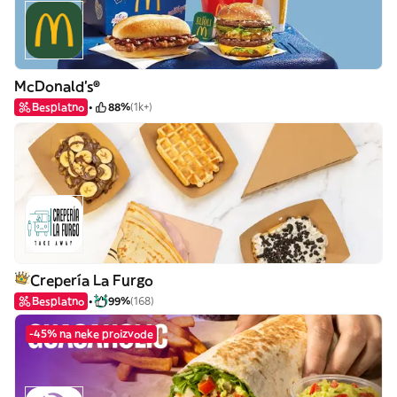
McDonald's®
Besplatno
88%
(1k+)
Crepería La Furgo
Besplatno
99%
(168)
-45% na neke proizvode