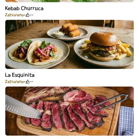
Kebab Churruca
Zatvoreno
--
La Esquinita
Zatvoreno
--