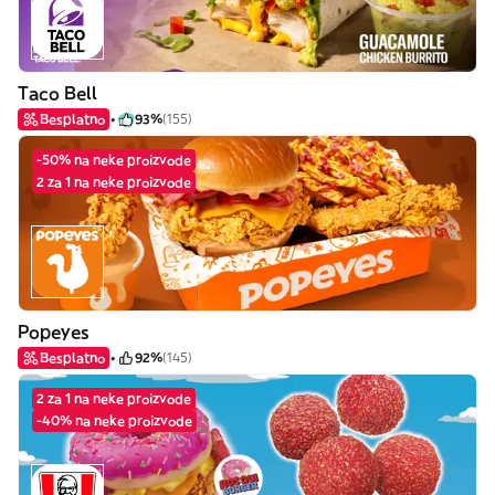
Taco Bell
Besplatno
93%
(155)
-50% na neke proizvode
2 za 1 na neke proizvode
Popeyes
Besplatno
92%
(145)
2 za 1 na neke proizvode
-40% na neke proizvode