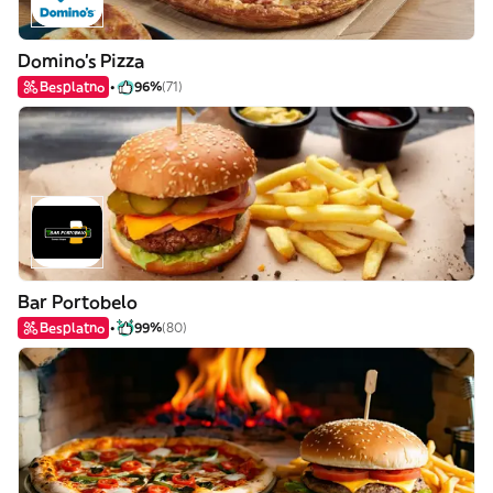
Domino's Pizza
Besplatno
96%
(71)
Bar Portobelo
Besplatno
99%
(80)