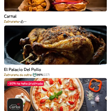
Carnal
Zatvoreno
--
El Palacio Del Pollo
Zatvoreno do sutra
99%
(227)
-30% na neke proizvode