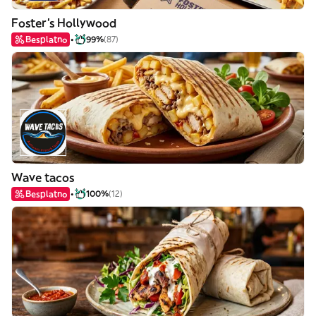
Foster's Hollywood
Besplatno
99%
(87)
Wave tacos
Besplatno
100%
(12)