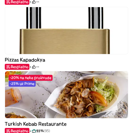
Besplatno
--
Pizzas Kapadokya
Besplatno
--
-20% na neke proizvode
-25% uz Prime
Turkish Kebab Restaurante
Besplatno
93%
(95)