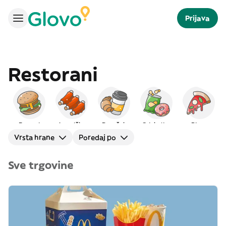
Prijava
Restorani
Burgeri
Američka
Doručak
Grickalice
Pizza
Vrsta hrane
Poredaj po
Sve trgovine