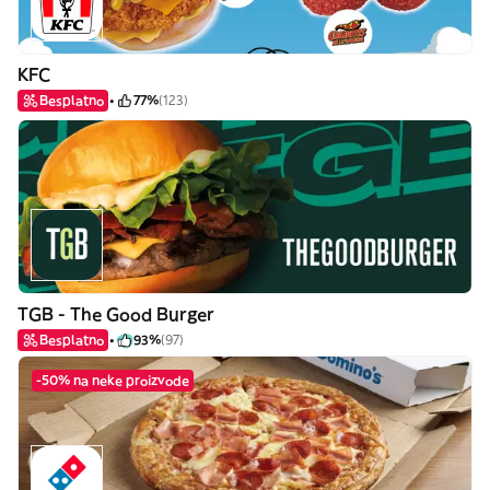
KFC
Besplatno
77%
(123)
TGB - The Good Burger
Besplatno
93%
(97)
-50% na neke proizvode