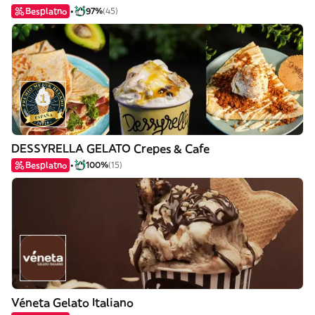
Besplatno
97%
(45)
DESSYRELLA GELATO Crepes & Cafe
Besplatno
100%
(15)
Véneta Gelato Italiano