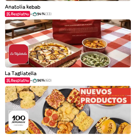
Anatolia kebab
Besplatno
94%
(33)
La Tagliatella
Besplatno
96%
(60)