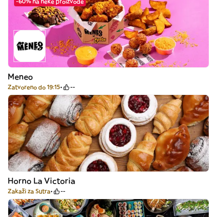
-60% na neke proizvode
Meneo
Zatvoreno do 19:15
--
Horno La Victoria
Zakaži za Sutra
--