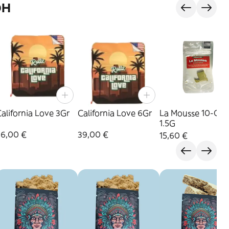
OH
alifornia Love 3Gr
California Love 6Gr
La Mousse 10-Oh
1.5G
26,00 €
39,00 €
15,60 €