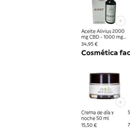
Aceite Alivius 2000
mg CBD - 1000 mg
CBG 100Ml
34,95 €
Cosmética fac
Crema de día y
S
noche 50 ml
7
15,50 €