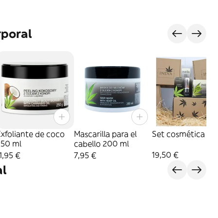
rporal
xfoliante de coco
Mascarilla para el
Set cosmética
250 ml
cabello 200 ml
19,50 €
1,95 €
7,95 €
al