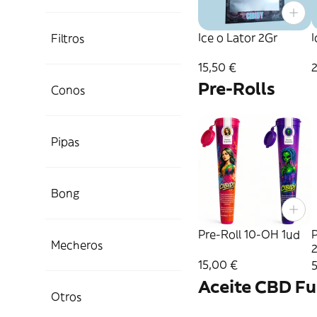
Ice o Lator 2Gr
I
Filtros
15,50 €
Pre-Rolls
Conos
Pipas
Bong
Pre-Roll 10-OH 1ud
P
Mecheros
15,00 €
Aceite CBD Fu
Otros