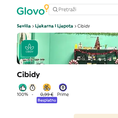
Sevilla
Ljekarna I Ljepota
Cibidy
Cibidy
100%
-
0,99 €
Prime
Besplatno