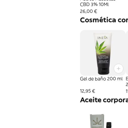
CBD 3% 10Ml
26,00 €
Cosmética co
Gel de baño 200 ml
E
12,95 €
1
Aceite corpor