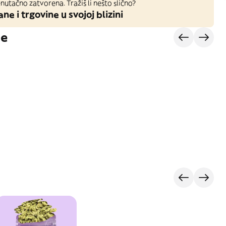
nutačno zatvorena. Tražiš li nešto slično?
ane i trgovine u svojoj blizini
je