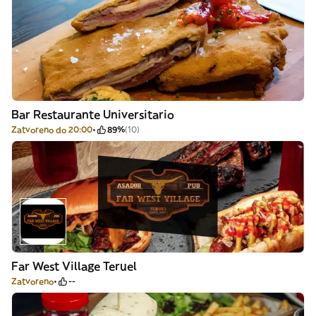
Bar Restaurante Universitario
Zatvoreno do 20:00
89%
(10)
Far West Village Teruel
Zatvoreno
--