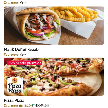
Zatvoreno
--
Malik Doner kebab
Zatvoreno
--
-10% na neke proizvode
Pizza Plaza
Zatvoreno do 12:20
100%
(20)