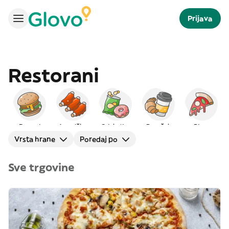
Prijava
Restorani
Burgeri
Američka
Grickalice
Doručak
Pizza
Vrsta hrane
Poredaj po
Sve trgovine