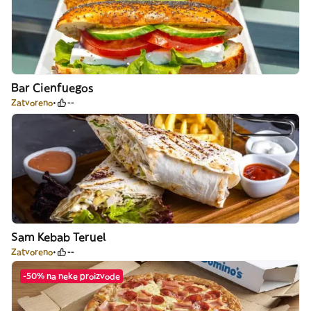
Bar Cienfuegos
Zatvoreno
--
Sam Kebab Teruel
Zatvoreno
--
-50% na neke proizvode