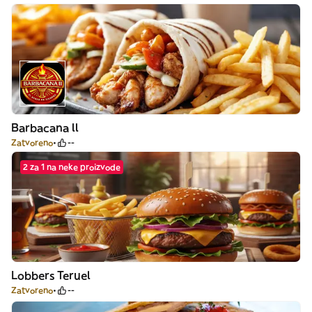
Barbacana ll
Zatvoreno
--
2 za 1 na neke proizvode
Lobbers Teruel
Zatvoreno
--