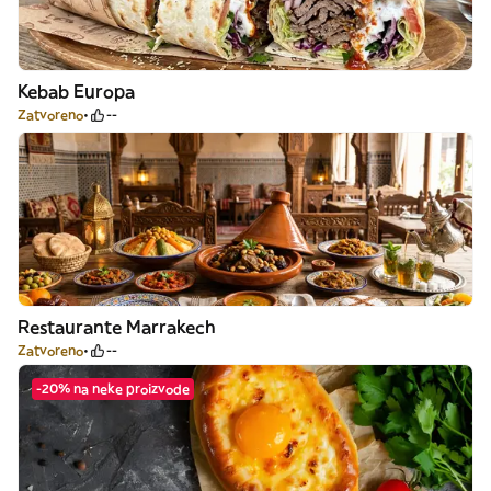
Kebab Europa
Zatvoreno
--
Restaurante Marrakech
Zatvoreno
--
-20% na neke proizvode