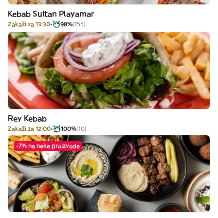
Kebab Sultan Playamar
Zakaži za 13:30
98%
(155)
Rey Kebab
Zakaži za 12:00
100%
(10)
-7% na neke proizvode