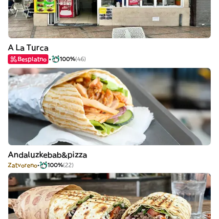
A La Turca
Besplatno
100%
(46)
Andaluzkebab&pizza
Zatvoreno
100%
(22)