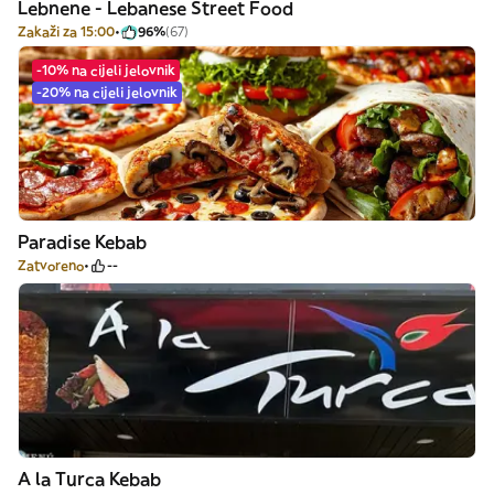
Lebnene - Lebanese Street Food
Zakaži za 15:00
96%
(67)
-10% na cijeli jelovnik
-20% na cijeli jelovnik
Paradise Kebab
Zatvoreno
--
A la Turca Kebab