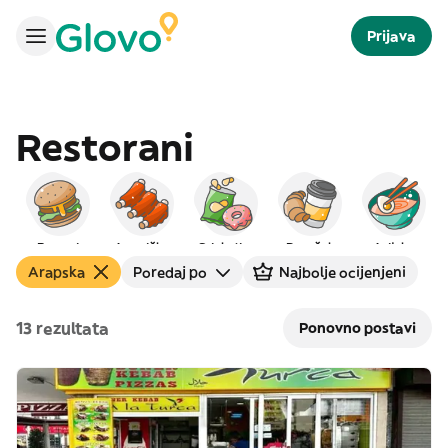
Prijava
Restorani
Burgeri
Američka
Grickalice
Doručak
Azijska
Arapska
Poredaj po
Najbolje ocijenjeni
13 rezultata
Ponovno postavi