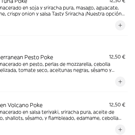
 Tuna Poke
12,50 €
acerado en soja y sriracha pura, masago, aguacate,
, crispy onion y salsa Tasty Sriracha ¡Nuestra opción
icante!
erranean Pesto Poke
12,50 €
macerado en pesto, perlas de mozzarella, cebolla
lizada, tomate seco, aceitunas negras, sésamo y
a salsa Tasty Sriracha. ¡Nuestro poke más
erráneo!
en Volcano Poke
12,50 €
macerado en salsa teriyaki, sriracha pura, aceite de
, shallots, sésamo, y flambleado, edamame, cebolla
, aguacate, crunchy mix y nuestras salsas Tasty
al y Teriyaki Tradicional ¿Preparado para chuparte los