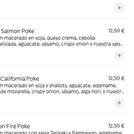
a salsa Soy Cream ¡La opción más asiática!
y Salmon Poke
12,50 €
n macerado en soja, queso crema, cebolla
lizada, aguacate, sésamo, crispy onion y nuestra salsa
Original ¡Para los amantes del queso!
 California Poke
12,50 €
n macerado en soja y shallots, aguacate, edamame,
 de mozarella, crispy onion, sésamo, alga nori, y nuestra
Tasty Original ¡Este poke es un vicio!
n Fire Poke
12,50 €
n macerado con salsa Teriyaki y flambeado, edamame,