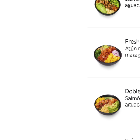
aguaca
¡Nuest
Fresh
Atún 
masago
¡Aloh
Doble
Salmón
aguaca
¡Atún 