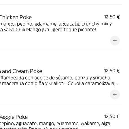
?
 Chicken Poke
12,50 €
, mango, pepino, edamame, aguacate, crunchy mix y
a salsa Chili Mango ¡Un ligero toque picante!
a and Cream Poke
12,50 €
flambeada con aceite de sésamo, ponzu y sriracha
y macerada con piña y shallots. Cebolla caramelizada,
mole, wakame, tomates cherry, crunchy mix y nuestra
 Vegan Cream.
Veggie Poke
12,50 €
 pepino, aguacate, mango, edamame, wakame, alga