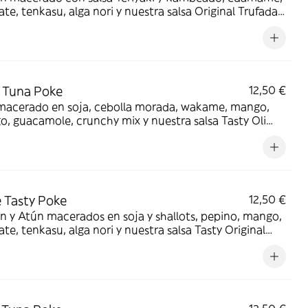
te, tenkasu, alga nori y nuestra salsa Original Trufada
ro poke más hot!
 Tuna Poke
12,50 €
macerado en soja, cebolla morada, wakame, mango,
, guacamole, crunchy mix y nuestra salsa Tasty Oli
a summer!
 Tasty Poke
12,50 €
 y Atún macerados en soja y shallots, pepino, mango,
te, tenkasu, alga nori y nuestra salsa Tasty Original
y salmón x2!