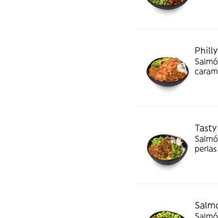
nuestr
Phill
Salmó
carame
Tasty 
Tasty
Salmó
perlas
salsa 
Salmo
Salmó