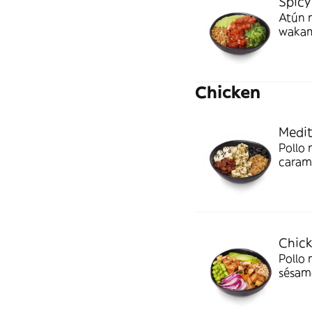
Spicy
Atún m
wakame
más p
Chicken
Medit
Pollo 
carame
nuestr
Medit
Chick
Pollo 
sésamo
morada
Origin