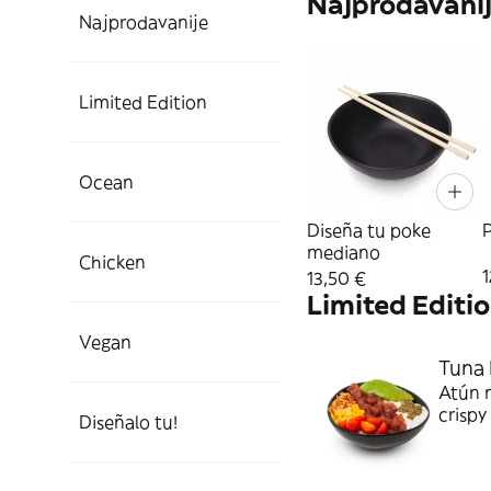
Najprodavani
Najprodavanije
Limited Edition
Ocean
Diseña tu poke
P
mediano
Chicken
1
13,50 €
Limited Editi
Vegan
Tuna 
Atún m
crispy
Diseñalo tu!