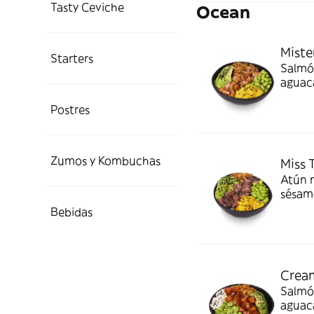
Tasty Ceviche
Ocean
Miste
Starters
Salmó
aguaca
¡La tr
Postres
Zumos y Kombuchas
Miss 
Atún 
sésamo
la me
Bebidas
Cream
Salmó
aguac