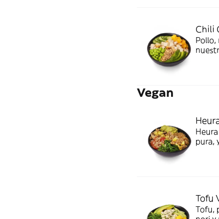
dedos
Chili
Pollo
nuestr
Vegan
Heur
Heura 
pura, 
guaca
salsa
Tofu 
Tofu,