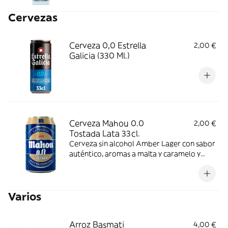
Cervezas
Cerveza 0,0 Estrella
2,00 €
Galicia (330 Ml.)
Cerveza Mahou 0.0
2,00 €
Tostada Lata 33cl.
Cerveza sin alcohol Amber Lager con sabor
auténtico, aromas a malta y caramelo y
espuma densa. Se recomienda consumir
entre 4º y 6º C.
Varios
Arroz Basmati
4,00 €