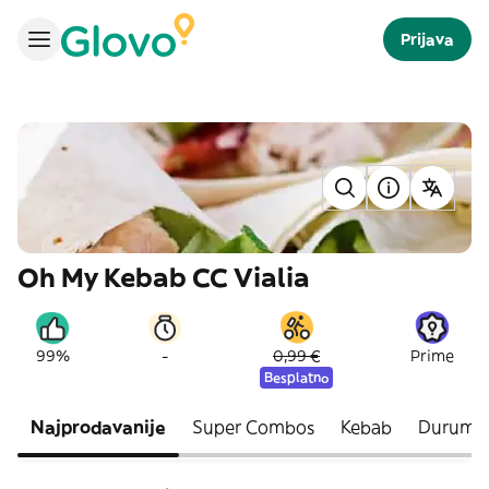
Prijava
Oh My Kebab CC Vialia
-
99%
0,99 €
Prime
Besplatno
Najprodavanije
Super Combos
Kebab
Durum