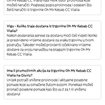
Oh My Kebab CC Vialia nudi velik izbor proizvoda koje
možeš naručiti. Pogledaj popis proizvoda i odaberi što
želiš naručiti iz trgovine Oh My Kebab CC Vialia.
Vigo - Koliko traje dostava iz trgovine Oh My Kebab CC
Vialia?
Nakon dodavanja adrese za dostavu moći ćeš vidjeti koliko
je predviđeno vrijeme dostave za svaku trgovinu u tvom
području. Također možeš provjeriti očekivano vrijeme
dostave za svoju narudžbu na blagajni trgovine Oh My
Kebab CC Vialia.
Ima li promotivnih akcija za trgovinu Oh My Kebab CC
Vialia na Glovu?
Uvijek potraži snižene proizvode i aktualne posebne
ponude koje su označene žutom bojom. Ponekad možeš
pronaći posebne ponude kao što su 2 za 1 ili sniženu
dostavu!