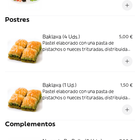
Postres
Baklava (4 Uds.)
5,00 €
Pastel elaborado con una pasta de
pistachos o nueces trituradas, distribuida
en una masa filo y bañado en almíbar o
jarabe de miel.
Baklava (1 Ud.)
1,50 €
Pastel elaborado con una pasta de
pistachos o nueces trituradas, distribuida
en una masa filo y bañado en almíbar o
jarabe de miel.
Complementos