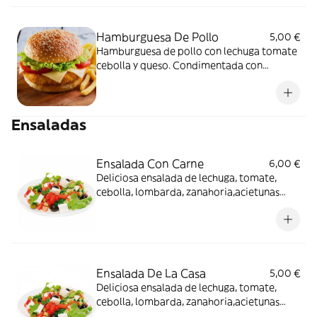
Hamburguesa De Pollo
5,00 €
Hamburguesa de pollo con lechuga tomate
cebolla y queso. Condimentada con
nuestras deliciosas salsas
Ensaladas
Ensalada Con Carne
6,00 €
Deliciosa ensalada de lechuga, tomate,
cebolla, lombarda, zanahoria,acietunas
negras,maiz,pepino acompañada de carne
Ensalada De La Casa
5,00 €
Deliciosa ensalada de lechuga, tomate,
cebolla, lombarda, zanahoria,acietunas
negras,maiz,pepino, queso feta