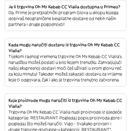
Je li trgovina Oh My Kebab CC Vialia dostupna u Primeu?
Da. Prime je pretplatnički program Glova u sklopu kojega
dobivaš neograničene besplatne dostave od nekih naših
partnera i druge pogodnosti!
Kada mogu naručiti dostavu iz trgovine Oh My Kebab CC
Vialia?
Tijekom radnog vremena trgovine Oh My Kebab CC Vialia’s
narudžbu možeš poslati u bilo kojem trenutku. Zahvaljujući
našoj ekspresnoj dostavi moći ćeš uživati u svom glovu već
za koju minutu! Također možeš zakazati dostavu za vrijeme
koje ti odgovara, čak i ako je trgovina trenutno zatvorena.
Koje proizvode mogu naručiti iz trgovine Oh My Kebab CC
Vialia?
Trgovina Oh My Kebab CC Vialia nudi proizvode iz sljedeće
kategorije: RESTAURANT. Pogledaj popis proizvoda gore i
pogledaj što možeš naručiti. Vigo - Svakako provjeri i
druge trgovine dostupne u kategoriji „RESTAURANT“.