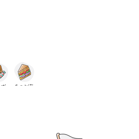
rti
Sendviči