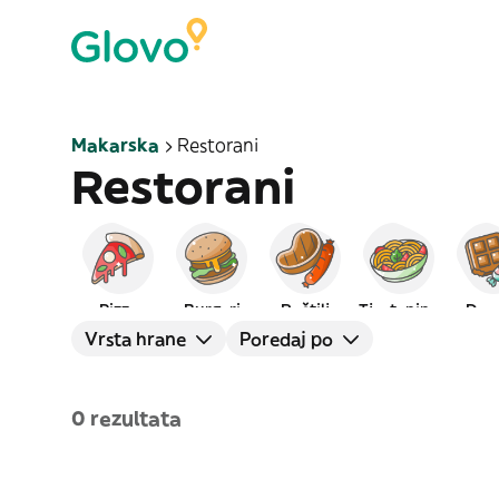
Makarska
Restorani
Restorani
Pizza
Burgeri
Roštilj
Tjestenina
Dese
Vrsta hrane
Poredaj po
0 rezultata