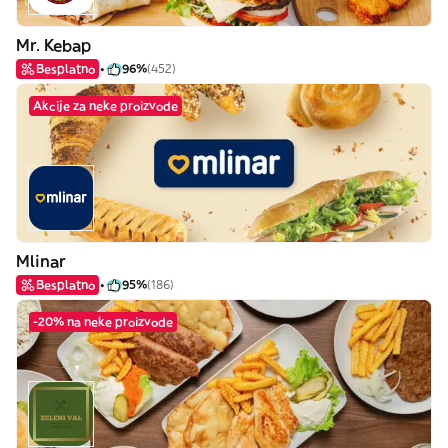
Mr. Kebap
Besplatno
96%
(452)
Akcije za neke proizvode
Mlinar
Besplatno
95%
(186)
-20% na neke proizvode