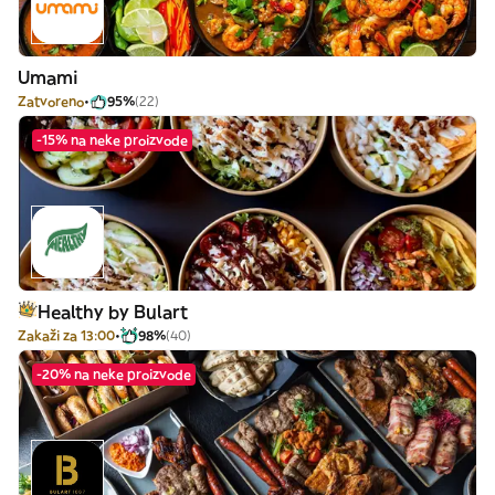
Umami
Zatvoreno
95%
(22)
-15% na neke proizvode
Healthy by Bulart
Zakaži za 13:00
98%
(40)
-20% na neke proizvode