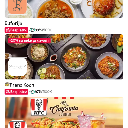
Euforija
Besplatno
99%
(500+)
-20% na neke proizvode
Franz Koch
Besplatno
97%
(500+)