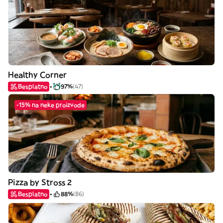
Healthy Corner
Besplatno
97%
(47)
-15% na neke proizvode
Pizza by Stross 2
Besplatno
88%
(86)