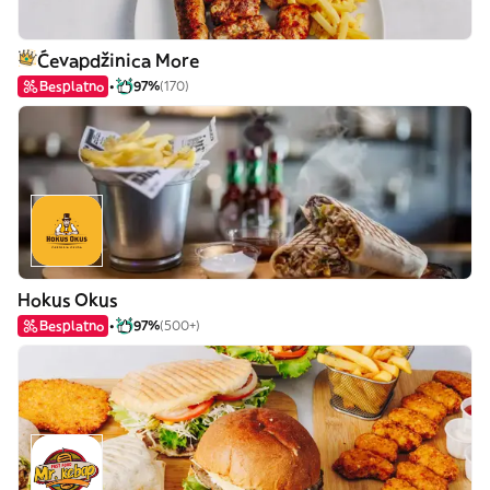
Ćevapdžinica More
Besplatno
97%
(170)
Hokus Okus
Besplatno
97%
(500+)