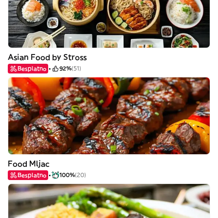
Asian Food by Stross
Besplatno
92%
(51)
Food Mljac
Besplatno
100%
(20)