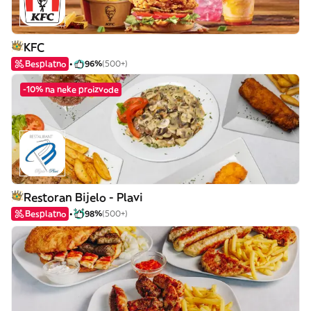
KFC
Besplatno
96%
(500+)
-10% na neke proizvode
Restoran Bijelo - Plavi
Besplatno
98%
(500+)