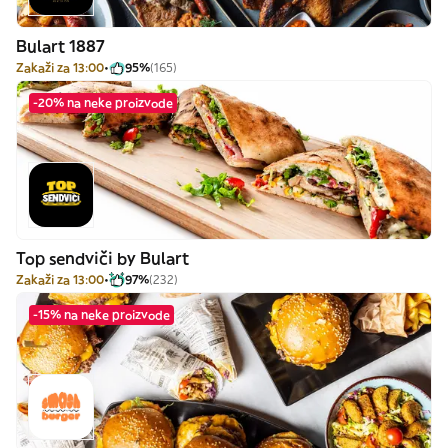
Bulart 1887
Zakaži za 13:00
95%
(165)
-20% na neke proizvode
Top sendviči by Bulart
Zakaži za 13:00
97%
(232)
-15% na neke proizvode