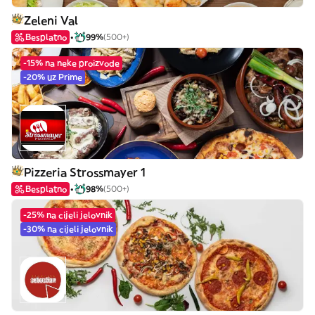
Zeleni Val
Besplatno
99%
(500+)
-15% na neke proizvode
-20% uz Prime
Pizzeria Strossmayer 1
Besplatno
98%
(500+)
-25% na cijeli jelovnik
-30% na cijeli jelovnik