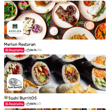
Merlon Restoran
Besplatno
94%
(70)
Sushi BurritOS
Besplatno
96%
(37)