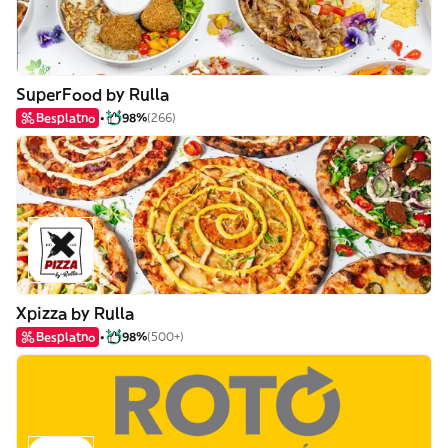
SuperFood by Rulla
Besplatno
98%
(266)
Xpizza by Rulla
Besplatno
98%
(500+)