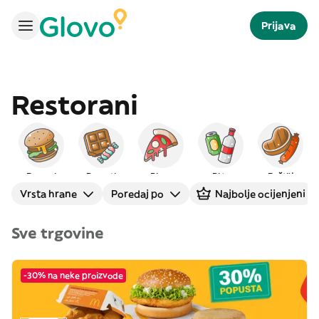
Prijava
Restorani
Burgeri
Deserti
Pizza
Pića
Roštilj
Vrsta hrane
Poredaj po
Najbolje ocijenjeni
Sve trgovine
-30% na neke proizvode