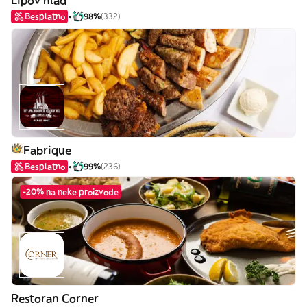
Lipov hlad
Besplatno
98%
(332)
Fabrique
Besplatno
99%
(236)
-20% na neke proizvode
Restoran Corner