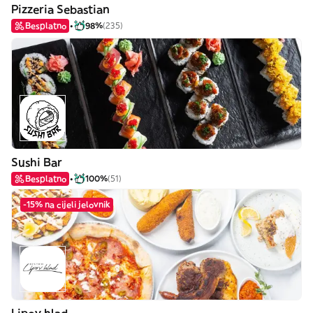
Pizzeria Sebastian
Besplatno
98%
(235)
Sushi Bar
Besplatno
100%
(51)
-15% na cijeli jelovnik