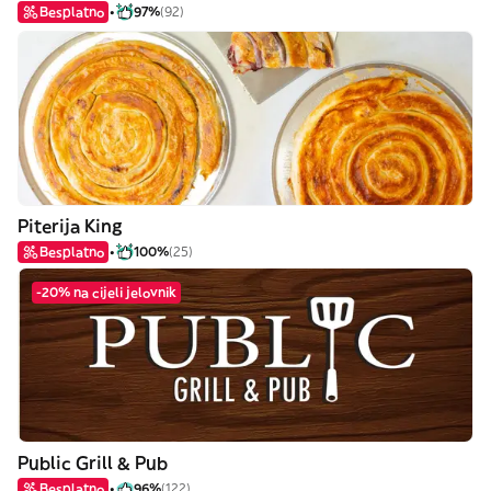
Besplatno
97%
(92)
Piterija King
Besplatno
100%
(25)
-20% na cijeli jelovnik
Public Grill & Pub
Besplatno
96%
(122)