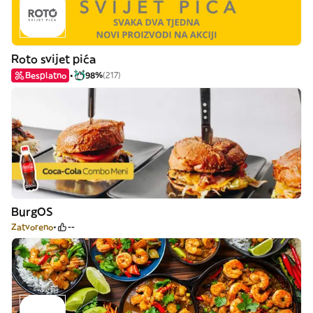
Roto svijet pića
Besplatno
98%
(217)
BurgOS
Zatvoreno
--