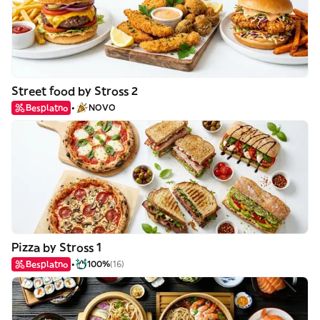
Street food by Stross 2
Besplatno
NOVO
Pizza by Stross 1
Besplatno
100%
(16)