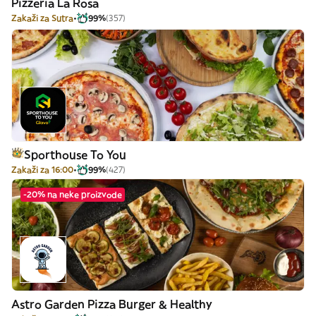
Pizzeria La Rosa
Zakaži za Sutra
99%
(357)
Sporthouse To You
Zakaži za 16:00
99%
(427)
-20% na neke proizvode
Astro Garden Pizza Burger & Healthy