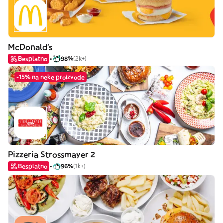
McDonald's
Besplatno
98%
(2k+)
-15% na neke proizvode
Pizzeria Strossmayer 2
Besplatno
96%
(1k+)