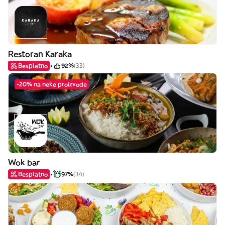
Restoran Karaka
Besplatno
92%
(33)
-20% na neke proizvode
Wok bar
Besplatno
97%
(34)