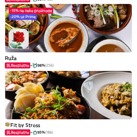
-15% na neke proizvode
-20% uz Prime
Ruža
Besplatno
98%
(256)
Fit by Stross
Besplatno
95%
(186)