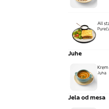
All s
Pureća
Juhe
Krem 
Juha
Jela od mesa