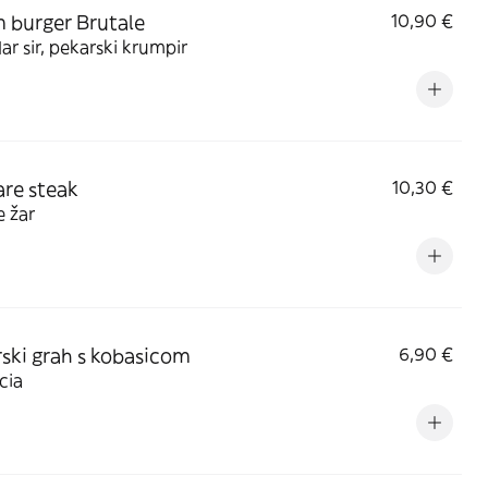
 burger Brutale
10,90 €
r sir, pekarski krumpir
are steak
10,30 €
 žar
rski grah s kobasicom
6,90 €
cia