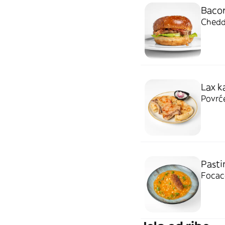
Bacon
Chedda
Lax k
Povrće
Pasti
Focac