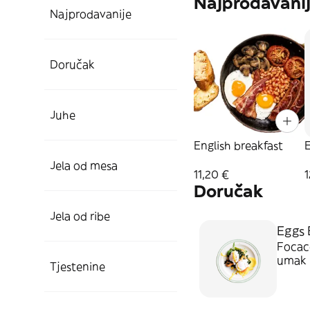
Najprodavani
Najprodavanije
Doručak
Juhe
English breakfast
Jela od mesa
11,20 €
1
Doručak
Jela od ribe
Eggs 
Focacc
umak
Tjestenine