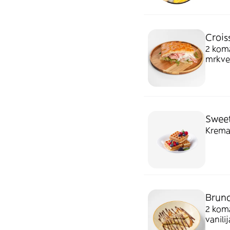
Crois
2 koma
mrkve,
Sweet
Krema 
Brunc
2 koma
vanilij