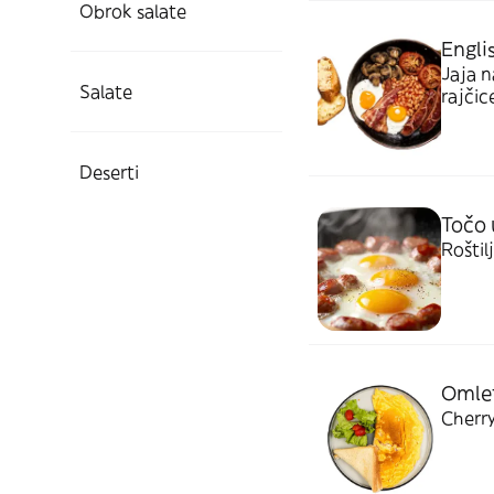
Obrok salate
Engli
Jaja n
Salate
rajčic
Deserti
Točo 
Roštil
Omlet
Cherry