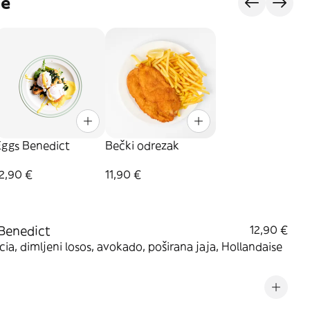
je
Eggs Benedict
Bečki odrezak
2,90 €
11,90 €
Benedict
12,90 €
ia, dimljeni losos, avokado, poširana jaja, Hollandaise