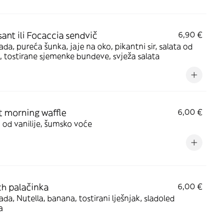
sant ili Focaccia sendvič
6,90 €
da, pureća šunka, jaje na oko, pikantni sir, salata od
 tostirane sjemenke bundeve, svježa salata
 morning waffle
6,00 €
od vanilije, šumsko voće
h palačinka
6,00 €
da, Nutella, banana, tostirani lješnjak, sladoled
a