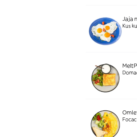
Jaja 
Kus ku
MeltP
Domaći
Omlet
Focac