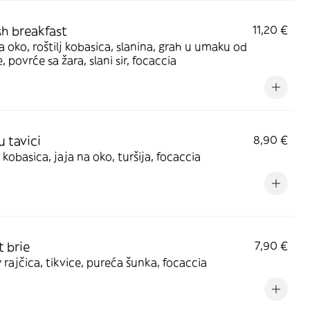
sh breakfast
11,20 €
a oko, roštilj kobasica, slanina, grah u umaku od
e, povrće sa žara, slani sir, focaccia
u tavici
8,90 €
j kobasica, jaja na oko, turšija, focaccia
 brie
7,90 €
 rajčica, tikvice, pureća šunka, focaccia