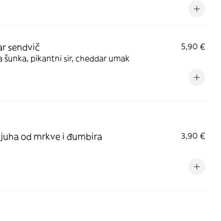
tar sendvič
5,90 €
 šunka, pikantni sir, cheddar umak
juha od mrkve i đumbira
3,90 €