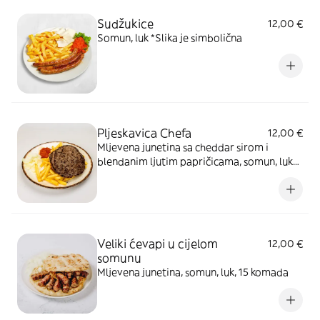
Sudžukice
12,00 €
Somun, luk *Slika je simbolična
Pljeskavica Chefa
12,00 €
Mljevena junetina sa cheddar sirom i
blendanim ljutim papričicama, somun, luk
*slika je simbolična
Veliki ćevapi u cijelom
12,00 €
somunu
Mljevena junetina, somun, luk, 15 komada