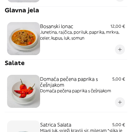
Glavna jela
Bosanski lonac
12,00 €
Junetina, rajčica, poriluk, paprika, mrkva,
celer, kupus, luk, somun
Salate
Domaća pečena paprika s
5,00 €
češnjakom
Domaća pečena paprika s češnjakom
Satrica Salata
5,00 €
Mladi luk, svježi kravlji sir, mileram *slika je