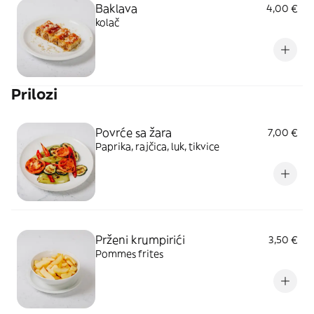
Baklava
4,00 €
kolač
Prilozi
Povrće sa žara
7,00 €
Paprika, rajčica, luk, tikvice
Prženi krumpirići
3,50 €
Pommes frites