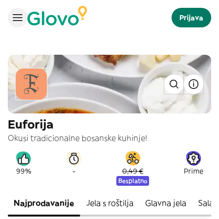
Prijava
Euforija
Okusi tradicionalne bosanske kuhinje!
-
99%
0,49 €
Prime
Besplatno
Najprodavanije
Jela s roštilja
Glavna jela
Salat