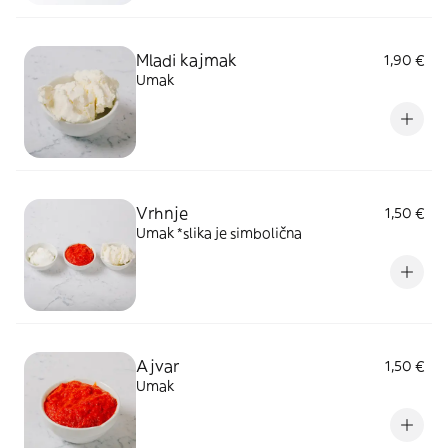
Mladi kajmak
1,90 €
Umak
Vrhnje
1,50 €
Umak *slika je simbolična
Ajvar
1,50 €
Umak