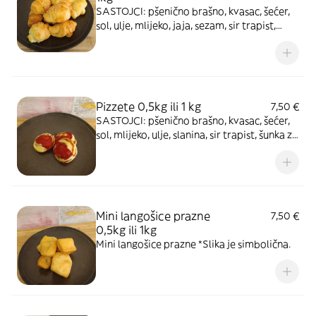
SASTOJCI: pšenično brašno, kvasac, šećer,
sol, ulje, mlijeko, jaja, sezam, sir trapist,
slanina *Slika je simbolična.
Pizzete 0,5kg ili 1 kg
7,50 €
SASTOJCI: pšenično brašno, kvasac, šećer,
sol, mlijeko, ulje, slanina, sir trapist, šunka za
pizzu, kečap.
Mini langošice prazne
7,50 €
0,5kg ili 1kg
Mini langošice prazne *Slika je simbolična.