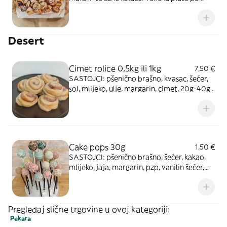
odabiru: 1, 1.5 ili 2kg
Desert
Cimet rolice 0,5kg ili 1kg
7,50 €
SASTOJCI: pšenično brašno, kvasac, šećer,
sol, mlijeko, ulje, margarin, cimet, 20g-40g
kom *Slika je simbolična.
Cake pops 30g
1,50 €
SASTOJCI: pšenično brašno, šećer, kakao,
mlijeko, jaja, margarin, pzp, vanilin šećer,
čokolada za kuhanje, marmelada *Slika je
simbolična.
Pregledaj slične trgovine u ovoj kategoriji:
Pekara