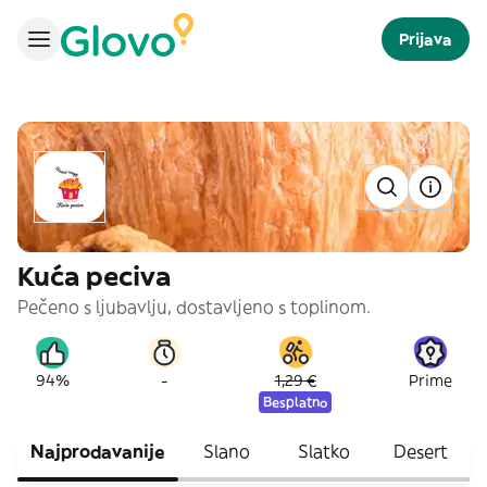
Prijava
Kuća peciva
Pečeno s ljubavlju, dostavljeno s toplinom.
-
94%
1,29 €
Prime
Besplatno
Najprodavanije
Slano
Slatko
Desert