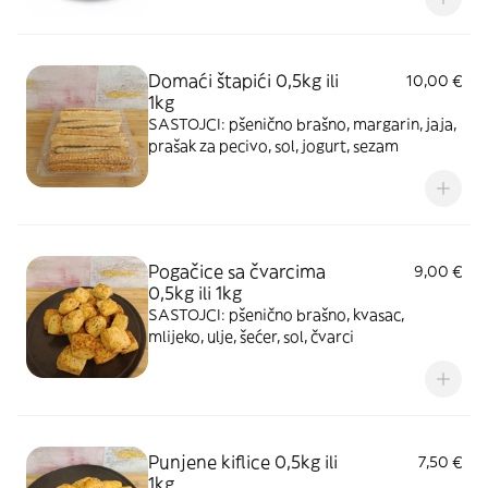
Domaći štapići 0,5kg ili
10,00 €
1kg
SASTOJCI: pšenično brašno, margarin, jaja,
prašak za pecivo, sol, jogurt, sezam
Pogačice sa čvarcima
9,00 €
0,5kg ili 1kg
SASTOJCI: pšenično brašno, kvasac,
mlijeko, ulje, šećer, sol, čvarci
Punjene kiflice 0,5kg ili
7,50 €
1kg