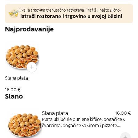
Ova je trgovina trenutačno zatvorena. Tražiš li nešto slično?
Istraži restorane i trgovine u svojoj blizini
Najprodavanije
Slana plata
16,00 €
Slano
Slana plata
16,00 €
Plata uključuje punjene kiflice, pogačice s
čvarcima, pogačice sa sirom i pizzete.
Veličina plate po odabiru: 1, 1.5 ili 2kg *Slika
je simbolična