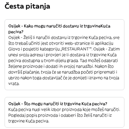
Česta pitanja
Osijek - Kako mogu naručiti dostavu iz trgovineKuća
peciva?
Osijek - Želiš li naručili dostavu iz trgovine Kuća peciva, sve
što trebaš učiniti jest otvoriti web-stranice ili aplikaciju
Glovo i posjetiti kategoriju „RESTAURANT”“. Osijek - Zatim
unesi svoju adresu i provjeri je li dostava iz trgovine Kuća
peciva dostupna u tvom dijelu grada. Tad možeš odabrati
željene proizvode i dodati ih svojoj narudžbi. Nakon što
dovršiš plaćanje, tvoja će se narudžba početi pripremati i
ubrzo nakon toga dostavljač će je donijeti izravno na tvoja
vrata.
Osijek - Što mogu naručiti iz trgovine Kuća peciva?
Kuća peciva nudi velik izbor proizvoda koje možeš naručiti.
Pogledaj popis proizvoda i odaberi što želiš naručiti iz
trgovine Kuća peciva.