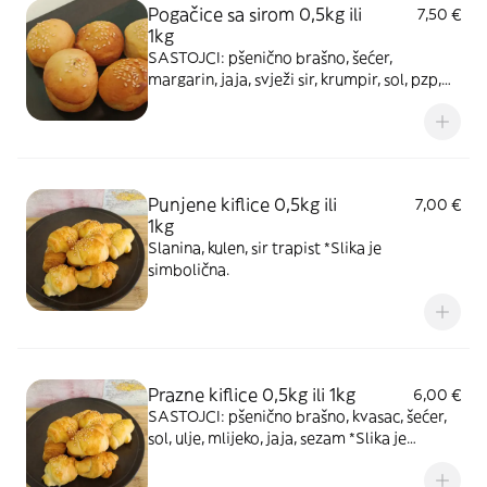
Pogačice sa sirom 0,5kg ili
7,50 €
1kg
SASTOJCI: pšenično brašno, šećer,
margarin, jaja, svježi sir, krumpir, sol, pzp,
mlijeko
Punjene kiflice 0,5kg ili
7,00 €
1kg
Slanina, kulen, sir trapist *Slika je
simbolična.
Prazne kiflice 0,5kg ili 1kg
6,00 €
SASTOJCI: pšenično brašno, kvasac, šećer,
sol, ulje, mlijeko, jaja, sezam *Slika je
simbolična.