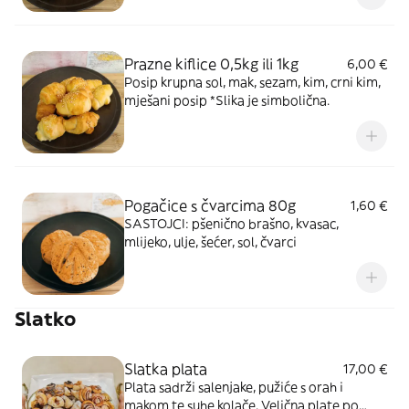
Prazne kiflice 0,5kg ili 1kg
6,00 €
Posip krupna sol, mak, sezam, kim, crni kim,
mješani posip *Slika je simbolična.
Pogačice s čvarcima 80g
1,60 €
SASTOJCI: pšenično brašno, kvasac,
mlijeko, ulje, šećer, sol, čvarci
Slatko
Slatka plata
17,00 €
Plata sadrži salenjake, pužiće s orah i
makom te suhe kolače. Velična plate po