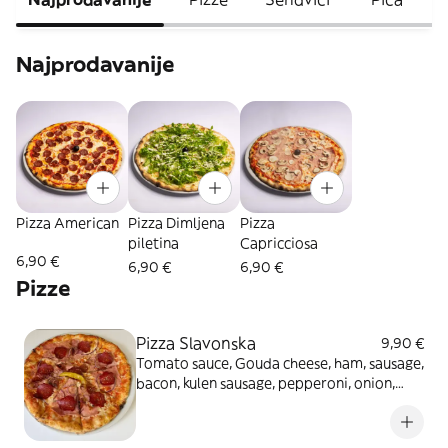
Najprodavanije
Pizza American
Pizza Dimljena
Pizza
piletina
Capricciosa
6,90 €
6,90 €
6,90 €
Pizze
Pizza Slavonska
9,90 €
Tomato sauce, Gouda cheese, ham, sausage,
bacon, kulen sausage, pepperoni, onion,
oregano, pizza 32cm