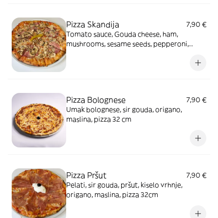
Pizza Skandija
7,90 €
Tomato sauce, Gouda cheese, ham,
mushrooms, sesame seeds, pepperoni,
oregano, pizza 32 cm
Pizza Bolognese
7,90 €
Umak bolognese, sir gouda, origano,
maslina, pizza 32 cm
Pizza Pršut
7,90 €
Pelati, sir gouda, pršut, kiselo vrhnje,
origano, maslina, pizza 32cm