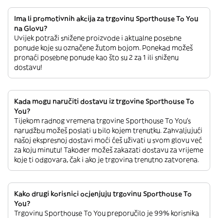
Ima li promotivnih akcija za trgovinu Sporthouse To You
na Glovu?
Uvijek potraži snižene proizvode i aktualne posebne
ponude koje su označene žutom bojom. Ponekad možeš
pronaći posebne ponude kao što su 2 za 1 ili sniženu
dostavu!
Kada mogu naručiti dostavu iz trgovine Sporthouse To
You?
Tijekom radnog vremena trgovine Sporthouse To You’s
narudžbu možeš poslati u bilo kojem trenutku. Zahvaljujući
našoj ekspresnoj dostavi moći ćeš uživati u svom glovu već
za koju minutu! Također možeš zakazati dostavu za vrijeme
koje ti odgovara, čak i ako je trgovina trenutno zatvorena.
Kako drugi korisnici ocjenjuju trgovinu Sporthouse To
You?
Trgovinu Sporthouse To You preporučilo je 99% korisnika