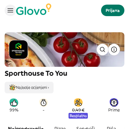
Prijava
Sporthouse To You
Najbolje ocijenjeni ›
-
99%
0,49 €
Prime
Besplatno
Najprodavanije
Pizze
Sendviči
Pića