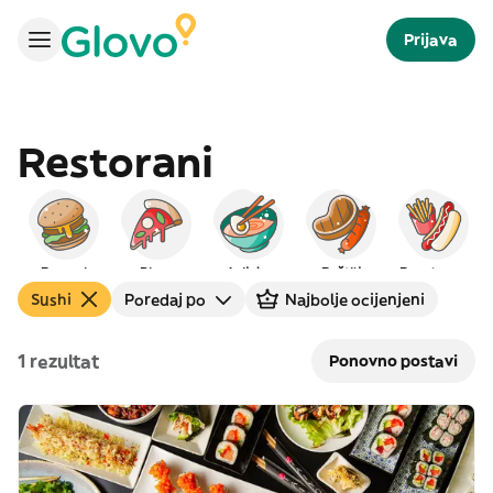
Prijava
Restorani
Burgeri
Pizza
Azijska
Roštilj
Brza hrana
Sushi
Poredaj po
Najbolje ocijenjeni
1 rezultat
Ponovno postavi