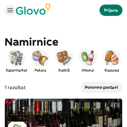
Prijava
Namirnice
Supermarket
Pekara
Slatkiši
Alkohol
Sladoled
M
1 rezultat
Ponovno postavi