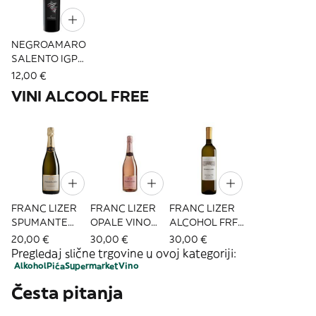
NEGROAMARO
SALENTO IGP
LE VIGNE SI
12,00 €
SAMMARCO
VINI ALCOOL FREE
375ML
FRANC LIZER
FRANC LIZER
FRANC LIZER
SPUMANTE
OPALE VINO
ALCOHOL FRFE
BLANC ML750
ROSATO ML750
WINE
20,00 €
30,00 €
30,00 €
ALCOL FREE
ALCOOL FREE
Pregledaj slične trgovine u ovoj kategoriji:
Alkohol
Pića
Supermarket
Vino
Česta pitanja