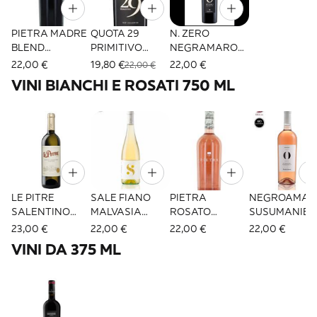
PIETRA MADRE
QUOTA 29
N. ZERO
BLEND
PRIMITIVO
NEGRAMARO
PRIMITIVO
SALENTO IGT
SALENTO IGT
22,00 €
19,80 €
22,00 €
22,00 €
SUSSUM
MENHIR CL 75
MENHIR CL 75
VINI BIANCHI E ROSATI 750 ML
PUGLIA 75CL
LE PITRE
SALE FIANO
PIETRA
NEGROAMAR
SALENTINO
MALVASIA
ROSATO
SUSUMANIEL
BIANCO DOC
SALENTO IGT
PRIMITIVO
MENHIR
23,00 €
22,00 €
22,00 €
22,00 €
MENHIR 75CL
SUSSUMANIELL
MARAGANGE
VINI DA 375 ML
O 75CL
I CL75