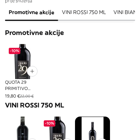
prije sniženja
Promotivne akcije
VINI ROSSI 750 ML
VINI BIANC
Promotivne akcije
-10%
QUOTA 29
PRIMITIVO
SALENTO IGT
19,80 €
22,00 €
MENHIR CL 75
VINI ROSSI 750 ML
-10%