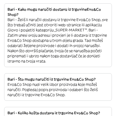
Bari - Kako mogu naručiti dostavu iz trgovineEvo&Co
Shop?
Bari - Želiš li naručili dostavu iz trgovine Evo&Co Shop, sve
što trebaš učiniti jest otvoriti web-stranice ili aplikaciju
Glovo i posjetiti kategoriju „SUPER-MARKET”“. Bari -
Zatim unesi svoju adresu i provjeri je li dostava iz trgovine
Evo&Co Shop dostupna u tvom dijelu grada. Tad možeš
odabrati željene proizvode i dodati ih svojoj narudžbi.
Nakon što dovršiš plaćanje, tvoja će se narudžba početi
pripremati i ubrzo nakon toga dostavljač će je donijeti
izravno na tvoja vrata.
Bari - Što mogu naručiti iz trgovine Evo&Co Shop?
Evo&Co Shop nudi velik izbor proizvoda koje možeš
naručiti. Pogledaj popis proizvoda i odaberi što želiš
naručiti iz trgovine Evo&Co Shop.
Bari - Koliko košta dostava iz trgovine Evo&Co Shop?