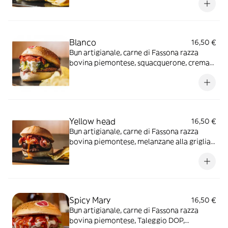
Blanco
16,50 €
Bun artigianale, carne di Fassona razza
bovina piemontese, squacquerone, crema
di porri, spinaci al vapore* e bacon
croccante
Yellow head
16,50 €
Bun artigianale, carne di Fassona razza
bovina piemontese, melanzane alla griglia,
uovo all’occhio di bue, bacon croccante e
maionese delicata
Spicy Mary
16,50 €
Bun artigianale, carne di Fassona razza
bovina piemontese, Taleggio DOP,