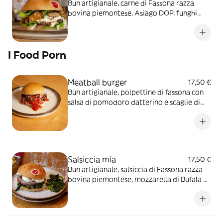
Bun artigianale, carne di Fassona razza
bovina piemontese, Asiago DOP, funghi
porcini, speck, cuore di lattuga e maionese
delicata
I Food Porn
Meatball burger
17,50 €
Bun artigianale, polpettine di fassona con
salsa di pomodoro datterino e scaglie di
grana
Salsiccia mia
17,50 €
Bun artigianale, salsiccia di Fassona razza
bovina piemontese, mozzarella di Bufala e
friarielli leggermente piccanti*