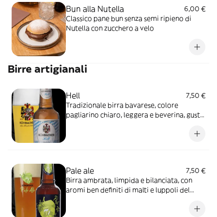
Bun alla Nutella
6,00 €
Classico pane bun senza semi ripieno di
Nutella con zucchero a velo
Birre artigianali
Hell
7,50 €
Tradizionale birra bavarese, colore
pagliarino chiaro, leggera e beverina, gusto
delicato e finemente, maltato al palato.
Pale ale
7,50 €
Birra ambrata, limpida e bilanciata, con
aromi ben definiti di malti e luppoli del
nostro territorio.