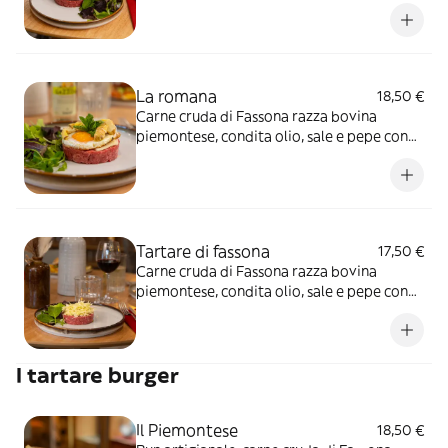
melanzane alla griglia, mozzarella di Bufala,
pomodorini secchi e pesto di basilico
La romana
18,50 €
Carne cruda di Fassona razza bovina
piemontese, condita olio, sale e pepe con
uovo all’occhio di bue, carciofini sott’olio,
scaglie di pecorino e menta
Tartare di fassona
17,50 €
Carne cruda di Fassona razza bovina
piemontese, condita olio, sale e pepe con
cavolo cappuccio
I tartare burger
Il Piemontese
18,50 €