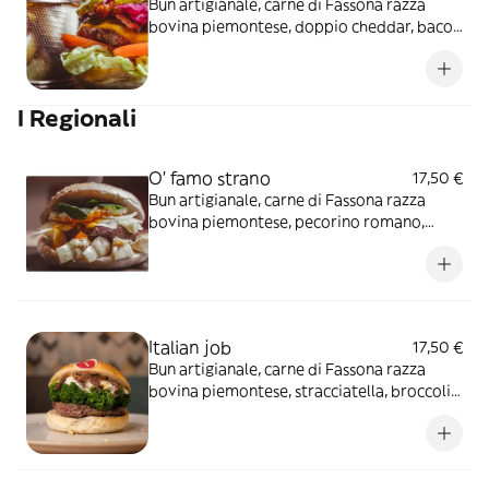
Bun artigianale, carne di Fassona razza
bovina piemontese, doppio cheddar, bacon
croccante, cetriolini sott’olio, pomodoro
ramato, cuore di lattuga, cipolla rossa
caramellata e maionese delicata
I Regionali
O' famo strano
17,50 €
Bun artigianale, carne di Fassona razza
bovina piemontese, pecorino romano,
carciofini sott’olio, menta, uovo all’occhio di
bue e maionese delicata
Italian job
17,50 €
Bun artigianale, carne di Fassona razza
bovina piemontese, stracciatella, broccoli
al vapore*, filetti di acciughe e briciole di
pan frisella