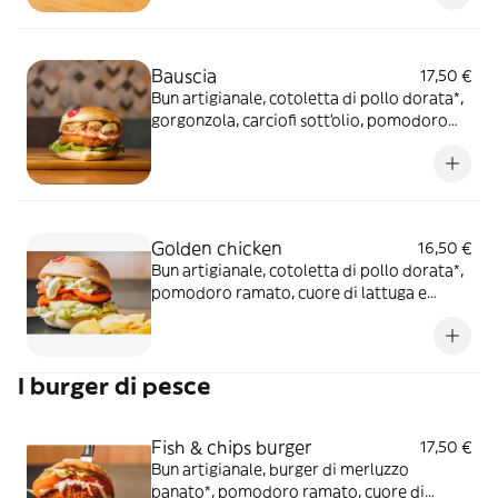
Bauscia
17,50 €
Bun artigianale, cotoletta di pollo dorata*,
gorgonzola, carciofi sott’olio, pomodoro
ramato e cuore di lattuga
Golden chicken
16,50 €
Bun artigianale, cotoletta di pollo dorata*,
pomodoro ramato, cuore di lattuga e
maionese al limone
I burger di pesce
Fish & chips burger
17,50 €
Bun artigianale, burger di merluzzo
panato*, pomodoro ramato, cuore di