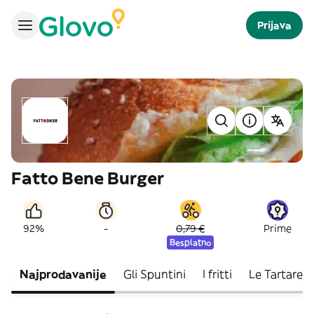
Prijava
Fatto Bene Burger
-
92%
0,79 €
Prime
Besplatno
Najprodavanije
Gli Spuntini
I fritti
Le Tartare