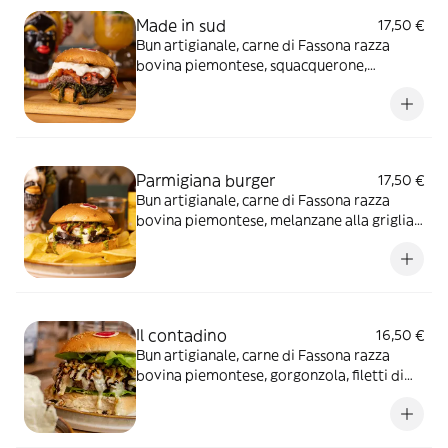
Made in sud
17,50 €
Bun artigianale, carne di Fassona razza
bovina piemontese, squacquerone,
peperoni arrostiti e friarielli leggermente
piccanti*
Parmigiana burger
17,50 €
Bun artigianale, carne di Fassona razza
bovina piemontese, melanzane alla griglia,
scaglie di grana, mozzarella di Bufala,
pomodorini secchi e pesto di basilico
Il contadino
16,50 €
Bun artigianale, carne di Fassona razza
bovina piemontese, gorgonzola, filetti di
pere, riduzione di aceto balsamico, cuore di
lattuga e noci