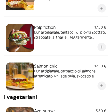
lattuga, coleslaw (insalata di cavolo e
carote) condita con salsa ranch
Polp fiction
17,50 €
Bun artigianale, tentacoli di piovra scottati,
stracciatella, friarielli leggermente
piccanti*, olive di Taggia e pesto di basilico
Salmon chic
17,50 €
Bun artigianale, carpaccio di salmone
affumicato, Philadelphia, avocado e
pomodorini secchi
I vegetariani
Avo burger
15,50 €