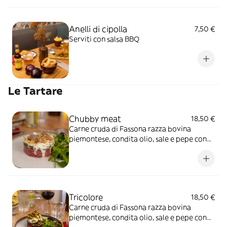
Anelli di cipolla
7,50 €
Serviti con salsa BBQ
Le Tartare
Chubby meat
18,50 €
Carne cruda di Fassona razza bovina
piemontese, condita olio, sale e pepe con
friarielli leggermente piccanti*,
stracciatella, filetti di acciughe e briciole di
pan frisella
Tricolore
18,50 €
Carne cruda di Fassona razza bovina
piemontese, condita olio, sale e pepe con