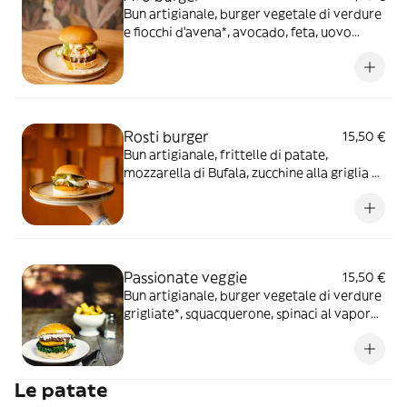
Bun artigianale, burger vegetale di verdure
e fiocchi d’avena*, avocado, feta, uovo
all’occhio di bue e dressing allo yogurt
Rosti burger
15,50 €
Bun artigianale, frittelle di patate,
mozzarella di Bufala, zucchine alla griglia e
pesto di basilico
Passionate veggie
15,50 €
Bun artigianale, burger vegetale di verdure
grigliate*, squacquerone, spinaci al vapore
e patè di olive taggiasche
Le patate