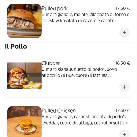
Pulled pork
17,50 €
Bun artigianale, maiale sfilacciato al forno e
coleslaw (insalata di cavolo e carote)
condita con salsa ranch
Il Pollo
Clubber
18,50 €
Bun artigianale, filetto di pollo*, uovo
all’occhio di bue, cuore di lattuga,
pomodoro ramato, scaglie di grana, bacon
croccante e maionese delicata
Pulled Chicken
17,50 €
Bun artigianale, carne sfilacciata di pollo*,
cheddar, cuore di lattuga, cetriolini sott’olio
e salsa BBQ