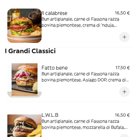
Il calabrese
16,50 €
Bun artigianale, carne di Fassona razza
bovina piemontese, crema di ‘nduja,
provola dolce, cipolla rossa caramellata e
cuore di lattuga
I Grandi Classici
Fatto bene
17,50 €
Bun artigianale, carne di Fassona razza
bovina piemontese, Asiago DOP, crema di
foie gras, cipolla rossa caramellata e cavolo
cappuccio condito con aceto di mele e olio
EVO
L.W.L.B
16,50 €
Bun artigianale, carne di Fassona razza
bovina piemontese, mozzarella di Bufala,
melanzane alla griglia e salsa fatto bene