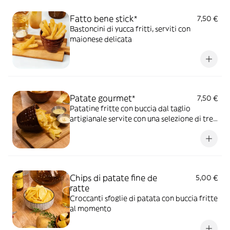
Fatto bene stick*
7,50 €
Bastoncini di yucca fritti, serviti con
maionese delicata
Patate gourmet*
7,50 €
Patatine fritte con buccia dal taglio
artigianale servite con una selezione di tre
salse ketchup, maionese al limone e salsa
Fatto bene
Chips di patate fine de
5,00 €
ratte
Croccanti sfoglie di patata con buccia fritte
al momento