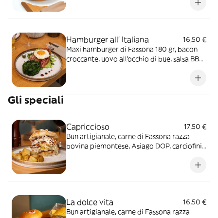
Hamburger all' Italiana
16,50 €
Maxi hamburger di Fassona 180 gr, bacon
croccante, uovo all’occhio di bue, salsa BBQ
servito con misticanza e spinaci cotti al
vapore
Gli speciali
Capriccioso
17,50 €
Bun artigianale, carne di Fassona razza
bovina piemontese, Asiago DOP, carciofini
sott’olio, paté di olive taggiasche, cavolo
cappuccio, pomodorini secchi e maionese
delicata
La dolce vita
16,50 €
Bun artigianale, carne di Fassona razza