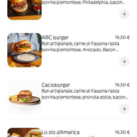
bovina piemontese, Philadelphia, bacon
croccante, zucchine alla griglia
ABC burger
16,50 €
Bun artigianale, carne di Fassona razza
bovina piemontese, Avocado, Bacon
croccante,Cheddar
Cacioburger
16,50 €
Bun artigianale, carne di Fassona razza
bovina piemontese, provola dolce, bacon
croccante, cuore di lattuga, pomodoro
ramato e maionese delicata
Lo zio d'America
16,50 €