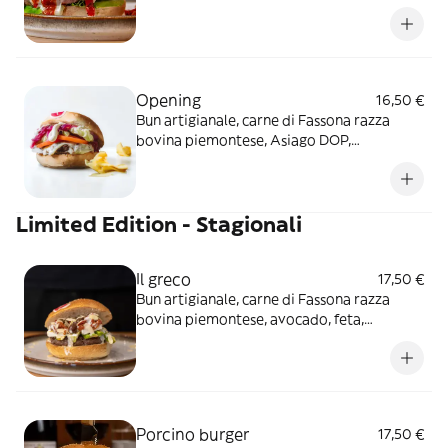
peperoni arrostiti, cuore di lattuga e crema
di n’duja
Opening
16,50 €
Bun artigianale, carne di Fassona razza
bovina piemontese, Asiago DOP,
pomodoro ramato, cuore di lattuga, cipolla
rossa caramellata e maionese delicata
Limited Edition - Stagionali
Il greco
17,50 €
Bun artigianale, carne di Fassona razza
bovina piemontese, avocado, feta,
pomodorini secchi, yogurt greco, olive e
filetti di mandorle
Porcino burger
17,50 €