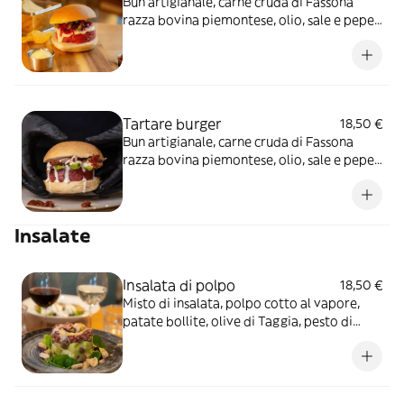
Bun artigianale, carne cruda di Fassona
razza bovina piemontese, olio, sale e pepe,
cipolla rossa caramellata, capperi e salsa
tonnata
Tartare burger
18,50 €
Bun artigianale, carne cruda di Fassona
razza bovina piemontese, olio, sale e pepe,
avocado, pomodorini secchi e dressing allo
yogurt
Insalate
Insalata di polpo
18,50 €
Misto di insalata, polpo cotto al vapore,
patate bollite, olive di Taggia, pesto di
basilico e briciole di pan frisella