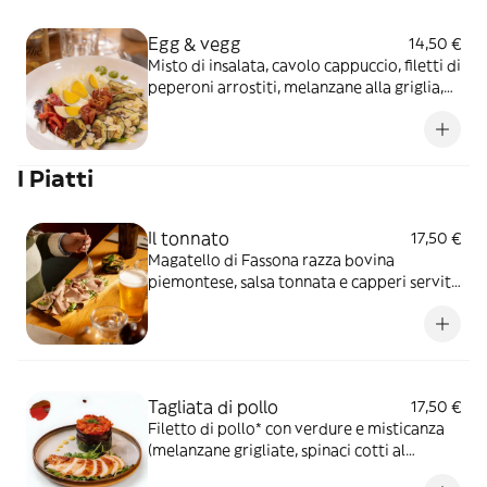
Egg & vegg
14,50 €
Misto di insalata, cavolo cappuccio, filetti di
peperoni arrostiti, melanzane alla griglia,
pomodorini secchi, uovo sodo, pesto di
basilico, filetti di mandorle
I Piatti
Il tonnato
17,50 €
Magatello di Fassona razza bovina
piemontese, salsa tonnata e capperi servito
con zucchine alla griglia
Tagliata di pollo
17,50 €
Filetto di pollo* con verdure e misticanza
(melanzane grigliate, spinaci cotti al
vapore, peperoni arrostiti)