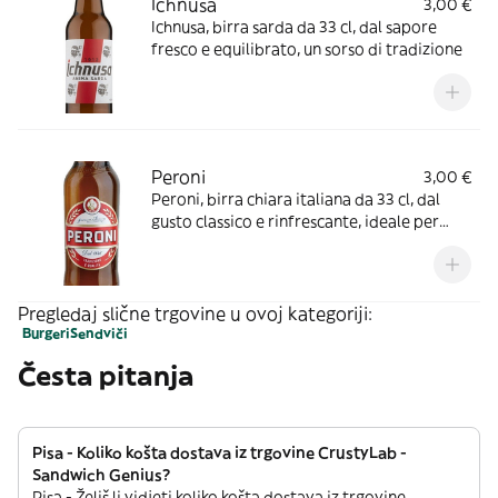
Ichnusa
3,00 €
Ichnusa, birra sarda da 33 cl, dal sapore
fresco e equilibrato, un sorso di tradizione
Peroni
3,00 €
Peroni, birra chiara italiana da 33 cl, dal
gusto classico e rinfrescante, ideale per
ogni occasione
Pregledaj slične trgovine u ovoj kategoriji:
Burgeri
Sendviči
Česta pitanja
Pisa - Koliko košta dostava iz trgovine CrustyLab -
Sandwich Genius?
Pisa - Želiš li vidjeti koliko košta dostava iz trgovine