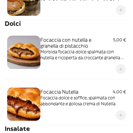
cotoletta, e arricchisci con salse e verdure
fresche per un gusto unico
Dolci
Focaccia con nutella e
5,00 €
granella di pistacchio
Morbida focaccia dolce spalmata con
nutella e ricoperta da croccante granella di
pistacchio
Focaccia Nutella
4,00 €
Focaccia dolce e soffice, spalmata con
abbondante e golosa crema di Nutella
Insalate