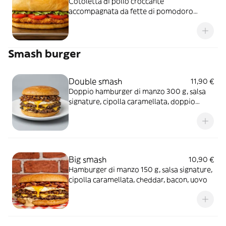
Cotoletta di pollo croccante
accompagnata da fette di pomodoro
fresco e lattuga, per un piatto leggero e
gustoso
Smash burger
Double smash
11,90 €
Doppio hamburger di manzo 300 g, salsa
signature, cipolla caramellata, doppio
cheddar
Big smash
10,90 €
Hamburger di manzo 150 g, salsa signature,
cipolla caramellata, cheddar, bacon, uovo