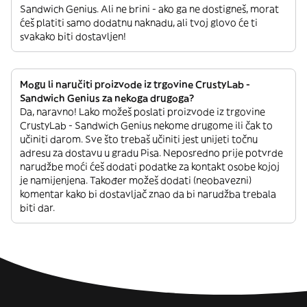
Sandwich Genius. Ali ne brini - ako ga ne dostigneš, morat
ćeš platiti samo dodatnu naknadu, ali tvoj glovo će ti
svakako biti dostavljen!
Mogu li naručiti proizvode iz trgovine CrustyLab -
Sandwich Genius za nekoga drugoga?
Da, naravno! Lako možeš poslati proizvode iz trgovine
CrustyLab - Sandwich Genius nekome drugome ili čak to
učiniti darom. Sve što trebaš učiniti jest unijeti točnu
adresu za dostavu u gradu Pisa. Neposredno prije potvrde
narudžbe moći ćeš dodati podatke za kontakt osobe kojoj
je namijenjena. Također možeš dodati (neobavezni)
komentar kako bi dostavljač znao da bi narudžba trebala
biti dar.