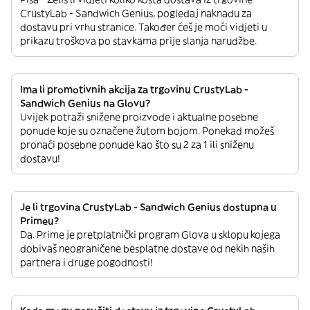
CrustyLab - Sandwich Genius, pogledaj naknadu za
dostavu pri vrhu stranice. Također ćeš je moći vidjeti u
prikazu troškova po stavkama prije slanja narudžbe.
Ima li promotivnih akcija za trgovinu CrustyLab -
Sandwich Genius na Glovu?
Uvijek potraži snižene proizvode i aktualne posebne
ponude koje su označene žutom bojom. Ponekad možeš
pronaći posebne ponude kao što su 2 za 1 ili sniženu
dostavu!
Je li trgovina CrustyLab - Sandwich Genius dostupna u
Primeu?
Da. Prime je pretplatnički program Glova u sklopu kojega
dobivaš neograničene besplatne dostave od nekih naših
partnera i druge pogodnosti!