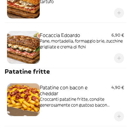
tartufo
Focaccia Edoardo
6,90 €
Pane, mortadella, formaggio brie, zucchine
grigliate e crema di fichi
Patatine fritte
Patatine con bacon e
4,90 €
cheddar
Croccanti patatine fritte, condite
generosamente con gustoso bacon
croccante e ricoperti di cheddar fuso per
un sapore avvolgente