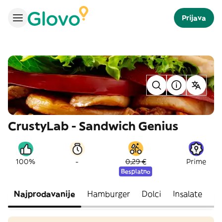
Prijava
CrustyLab - Sandwich Genius
-
100%
0,29 €
Prime
Besplatno
Najprodavanije
Hamburger
Dolci
Insalate
Pa