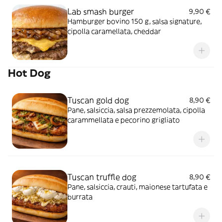
Lab smash burger
9,90 €
Hamburger bovino 150 g, salsa signature,
cipolla caramellata, cheddar
Hot Dog
Tuscan gold dog
8,90 €
Pane, salsiccia, salsa prezzemolata, cipolla
carammellata e pecorino grigliato
Tuscan truffle dog
8,90 €
Pane, salsiccia, crauti, maionese tartufata e
burrata