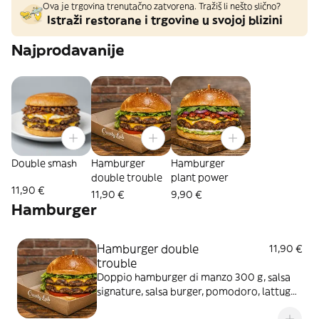
Ova je trgovina trenutačno zatvorena. Tražiš li nešto slično?
Istraži restorane i trgovine u svojoj blizini
Najprodavanije
Double smash
Hamburger
Hamburger
double trouble
plant power
11,90 €
11,90 €
9,90 €
Hamburger
Hamburger double
11,90 €
trouble
Doppio hamburger di manzo 300 g, salsa
signature, salsa burger, pomodoro, lattuga,
cetriolini, cipolla caramellata e cheddar