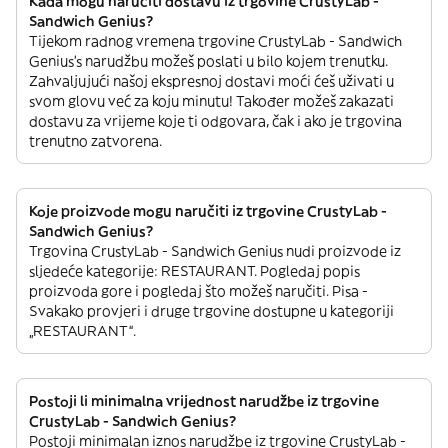
Kada mogu naručiti dostavu iz trgovine CrustyLab -
Sandwich Genius?
Tijekom radnog vremena trgovine CrustyLab - Sandwich
Genius’s narudžbu možeš poslati u bilo kojem trenutku.
Zahvaljujući našoj ekspresnoj dostavi moći ćeš uživati u
svom glovu već za koju minutu! Također možeš zakazati
dostavu za vrijeme koje ti odgovara, čak i ako je trgovina
trenutno zatvorena.
Koje proizvode mogu naručiti iz trgovine CrustyLab -
Sandwich Genius?
Trgovina CrustyLab - Sandwich Genius nudi proizvode iz
sljedeće kategorije: RESTAURANT. Pogledaj popis
proizvoda gore i pogledaj što možeš naručiti. Pisa -
Svakako provjeri i druge trgovine dostupne u kategoriji
„RESTAURANT“.
Postoji li minimalna vrijednost narudžbe iz trgovine
CrustyLab - Sandwich Genius?
Postoji minimalan iznos narudžbe iz trgovine CrustyLab -