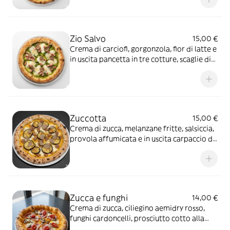
parmigiano, olio EVO
Zio Salvo
15,00 €
Crema di carciofi, gorgonzola, fior di latte e
in uscita pancetta in tre cotture, scaglie di
parmigiano, carpaccio di tartufo
Zuccotta
15,00 €
Crema di zucca, melanzane fritte, salsiccia,
provola affumicata e in uscita carpaccio di
tartufo
Zucca e funghi
14,00 €
Crema di zucca, ciliegino aemidry rosso,
funghi cardoncelli, prosciutto cotto alla
brace, fior di latte