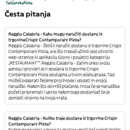
Talijanska
Pizza
Česta pitanja
Reggio Calabria - Kako mogu naručiti dostavu iz
trgovineCrispy Contemporary Pizza?
Reggio Calabria - Želiš li naručili dostavu iz trgovine Crispy
Contemporary Pizza, sve što trebaš učiniti jest otvoriti
web-stranice ili aplikaciju Glovo i posjetiti kategoriju
„RESTAURANT”“. Reggio Calabria - Zatim unesi svoju
adresu i provjeri je li dostava iz trgovine Crispy
Contemporary Pizza dostupna u tvom dijelu grada. Tad
možeš odabrati željene proizvode i dodati ih svojoj
narudžbi. Nakon što dovršiš plaćanje, tvoja će se narudžba
početi pripremati i ubrzo nakon toga dostavljač će je
donijeti izravno na tvoja vrata.
Reggio Calabria - Koliko traje dostava iz trgovine Crispy
Contemporary Pizza?
Nakon dodavanja adrese za dostavu moći ćeš vidjeti koliko