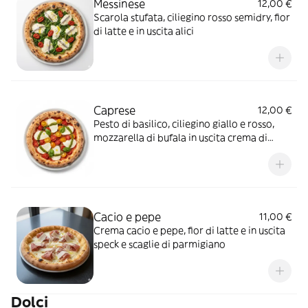
Messinese
12,00 €
Scarola stufata, ciliegino rosso semidry, fior
di latte e in uscita alici
Caprese
12,00 €
Pesto di basilico, ciliegino giallo e rosso,
mozzarella di bufala in uscita crema di
Parmigiano Reggiano 24 mesi
Cacio e pepe
11,00 €
Crema cacio e pepe, fior di latte e in uscita
speck e scaglie di parmigiano
Dolci