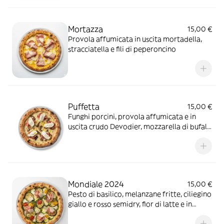
Mortazza
15,00 €
Provola affumicata in uscita mortadella,
stracciatella e fili di peperoncino
Puffetta
15,00 €
Funghi porcini, provola affumicata e in
uscita crudo Devodier, mozzarella di bufala
intera 110/120 g
Mondiale 2024
15,00 €
Pesto di basilico, melanzane fritte, ciliegino
giallo e rosso semidry, fior di latte e in
uscita prosciutto crudo Devodier, scaglie di