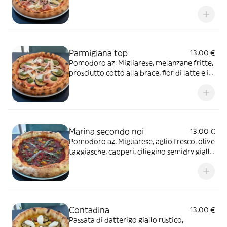
griglia, fior di latte
Parmigiana top
13,00 €
Pomodoro az. Migliarese, melanzane fritte,
prosciutto cotto alla brace, fior di latte e in
usicta scaglie di parmigiano e pesto di
basilico
Marina secondo noi
13,00 €
Pomodoro az. Migliarese, aglio fresco, olive
taggiasche, capperi, ciliegino semidry giallo
e rosso e in uscita alici di Anoia, origano,
olio all'aglio
Contadina
13,00 €
Passata di datterigo giallo rustico,