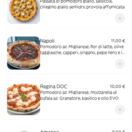
Passata di pomodoro giallo, salsiccia,
ciliegino giallo semidry, provola affumicata
Napoli
11,00 €
Pomodoro az. Migliarese, fior di latte, olive
taggiasche, capperi, origano, pepe nero e in
uscita alici di Anoia
Regina DOC
10,00 €
Pomodoro az. Migliarese, mozzarella di
bufala az. Granatore, basilico e olio EVO