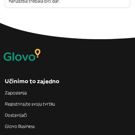
narudžba trebala biti dar.
Učinimo to zajedno
Zaposlenja
Registrirajte svoju tvrtku
Dostavljači
Glovo Business