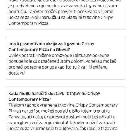
je predviđeno vrijeme dostave za svaku trgovinu u tvom
području. Također možeš provjeriti očekivano vrijeme
dostave za svoju narudžbu na blagajni trgovine Crispy
Contemporary Pizza.
Ima li promotivnih akcija za trgovinu Crispy
Contemporary Pizza na Glovu?
Uvijek potraži snižene proizvode i aktualne posebne
ponude koje su označene žutom bojom. Ponekad možeš
pronaći posebne ponude kao što su 2 za 1 ili sniženu
dostavu!
Kada mogu naručiti dostavu iz trgovine Crispy
Contemporary Pizza?
Tijekom radnog vremena trgovine Crispy Contemporary
Pizza’s narudžbu možeš poslati u bilo kojem trenutku.
Zahvaljujući našoj ekspresnoj dostavi moći ćeš uživati u
svom glovu već za koju minutu! Također možeš zakazati
dostavu za vrijeme koje ti odgovara, čak i ako je trgovina