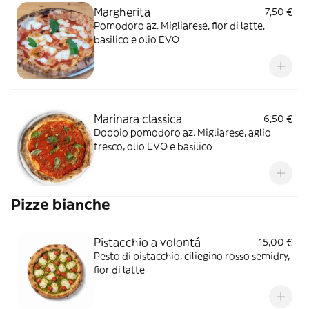
Margherita
7,50 €
Pomodoro az. Migliarese, fior di latte,
basilico e olio EVO
Marinara classica
6,50 €
Doppio pomodoro az. Migliarese, aglio
fresco, olio EVO e basilico
Pizze bianche
Pistacchio a volontá
15,00 €
Pesto di pistacchio, ciliegino rosso semidry,
fior di latte