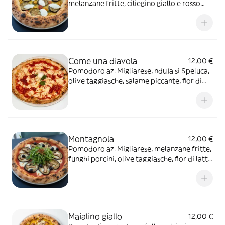
melanzane fritte, ciliegino giallo e rosso
semidry, mozzarella di bufala e in uscita
pesto di basilico
Come una diavola
12,00 €
Pomodoro az. Migliarese, nduja si Speluca,
olive taggiasche, salame piccante, fior di
latte
Montagnola
12,00 €
Pomodoro az. Migliarese, melanzane fritte,
funghi porcini, olive taggiasche, fior di latte
e in uscita rucola e fili di peperoncino
Maialino giallo
12,00 €