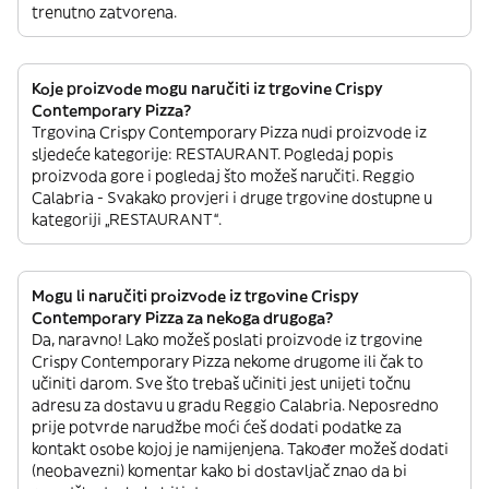
trenutno zatvorena.
Koje proizvode mogu naručiti iz trgovine Crispy
Contemporary Pizza?
Trgovina Crispy Contemporary Pizza nudi proizvode iz
sljedeće kategorije: RESTAURANT. Pogledaj popis
proizvoda gore i pogledaj što možeš naručiti. Reggio
Calabria - Svakako provjeri i druge trgovine dostupne u
kategoriji „RESTAURANT“.
Mogu li naručiti proizvode iz trgovine Crispy
Contemporary Pizza za nekoga drugoga?
Da, naravno! Lako možeš poslati proizvode iz trgovine
Crispy Contemporary Pizza nekome drugome ili čak to
učiniti darom. Sve što trebaš učiniti jest unijeti točnu
adresu za dostavu u gradu Reggio Calabria. Neposredno
prije potvrde narudžbe moći ćeš dodati podatke za
kontakt osobe kojoj je namijenjena. Također možeš dodati
(neobavezni) komentar kako bi dostavljač znao da bi