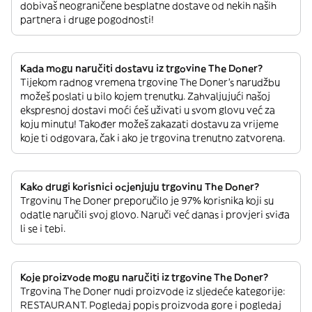
dobivaš neograničene besplatne dostave od nekih naših
partnera i druge pogodnosti!
Kada mogu naručiti dostavu iz trgovine The Doner?
Tijekom radnog vremena trgovine The Doner’s narudžbu
možeš poslati u bilo kojem trenutku. Zahvaljujući našoj
ekspresnoj dostavi moći ćeš uživati u svom glovu već za
koju minutu! Također možeš zakazati dostavu za vrijeme
koje ti odgovara, čak i ako je trgovina trenutno zatvorena.
Kako drugi korisnici ocjenjuju trgovinu The Doner?
Trgovinu The Doner preporučilo je 97% korisnika koji su
odatle naručili svoj glovo. Naruči već danas i provjeri sviđa
li se i tebi.
Koje proizvode mogu naručiti iz trgovine The Doner?
Trgovina The Doner nudi proizvode iz sljedeće kategorije:
RESTAURANT. Pogledaj popis proizvoda gore i pogledaj