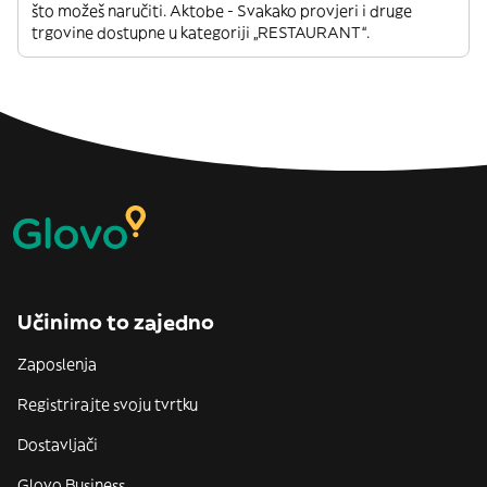
što možeš naručiti. Aktobe - Svakako provjeri i druge
trgovine dostupne u kategoriji „RESTAURANT“.
Učinimo to zajedno
Zaposlenja
Registrirajte svoju tvrtku
Dostavljači
Glovo Business