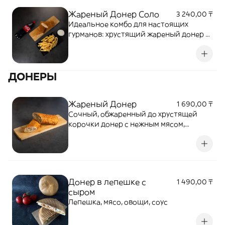
Жареный Донер Соло
3 240,00 ₸
Идеальное комбо для настоящих
гурманов: хрустящий жареный донер с
нежной начинкой, ароматные
картофельные фри с золотистой
корочкой и Временно вместо колы
ДОНЕРЫ
отправляем Fuse 0,5
Жареный Донер
1 690,00 ₸
Сочный, обжаренный до хрустящей
корочки донер с нежным мясом,
приправленным ароматными специями
Донер в лепешке с
1 490,00 ₸
сыром
Лепешка, мясо, овощи, соус