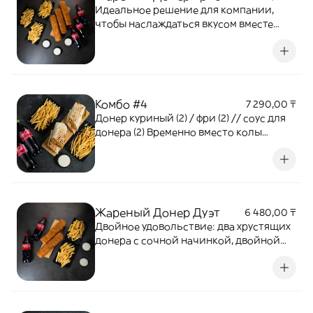
Идеальное решение для компании,
чтобы наслаждаться вкусом вместе
Временно вместо колы отправляем Fuse
0,5
Комбо #4
7 290,00 ₸
Донер куриный (2) / фри (2) // соус для
донера (2) Временно вместо колы
отправляем Fuse 0,5
Жареный Донер Дуэт
6 480,00 ₸
Двойное удовольствие: два хрустящих
донера с сочной начинкой, двойной
порцией золотистого картофеля фри
иВременно вместо колы отправляем
Fuse 0,5