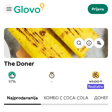
Prijava
The Doner
-
97%
49,00 ₸
Besplatno
Najprodavanije
КОМБО С COCA-COLA
ДОНЕР