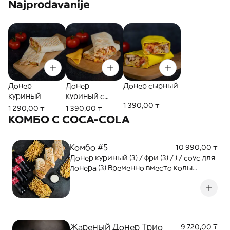
Najprodavanije
Донер
Донер
Донер сырный
куриный
куриный с
1 390,00 ₸
сыром
1 290,00 ₸
1 390,00 ₸
КОМБО С COCA-COLA
Комбо #5
10 990,00 ₸
Донер куриный (3) / фри (3) / ) / соус для
донера (3) Временно вместо колы
отправляем Fuse 0,5
Жареный Донер Трио
9 720,00 ₸