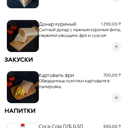
Донер куриный
1 290,00 ₸
Сытный донер с нежным куриным филе,
свежими овощами, фри и соусом
ЗАКУСКИ
Картофель фри
700,00 ₸
Обжаренные ломтики картофеля в
панировке
НАПИТКИ
Coca-Cola П/Б 0,5Л
650,00 ₸