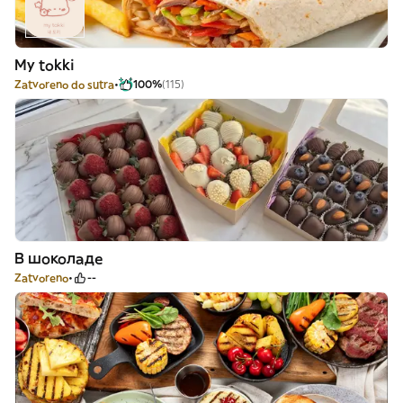
My tokki
Zatvoreno do sutra
100%
(115)
В шоколаде
Zatvoreno
--