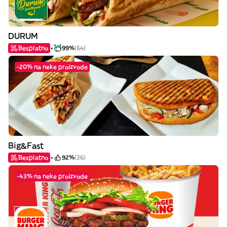
DURUM
Besplatno
99%
(64)
-20% na neke proizvode
Big&Fast
Besplatno
92%
(36)
-43% na neke proizvode