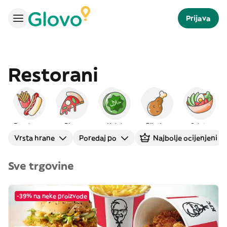
Prijava
Restorani
Brza hrana
Pizza
Halal
Piletina
Salate
Vrsta hrane
Poredaj po
Najbolje ocijenjeni
Sve trgovine
-39% na neke proizvode