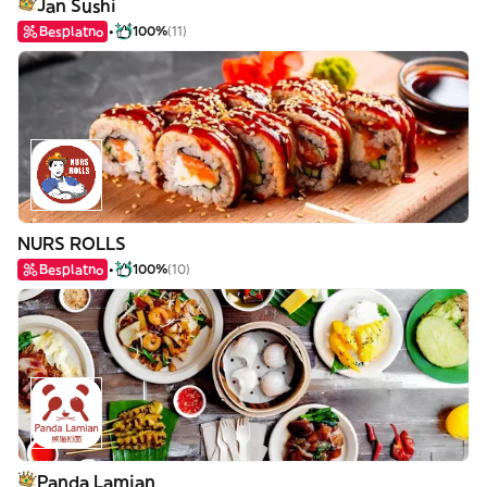
Jan Sushi
Besplatno
100%
(11)
NURS ROLLS
Besplatno
100%
(10)
Panda Lamian