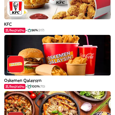
KFC
Besplatno
96%
(317)
Oskemen Qalaysyn
Besplatno
100%
(70)