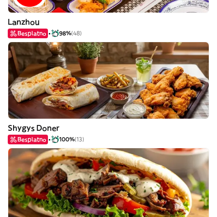
Lanzhou
Besplatno
98%
(48)
Shygys Doner
Besplatno
100%
(13)