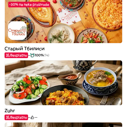
-30% na neke proizvode
Старый Тбилиси
Besplatno
100%
(14)
Zuhr
Besplatno
--