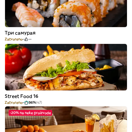
Три самурая
Zatvoreno
--
Street Food 16
Zatvoreno
96%
(47)
-20% na neke proizvode