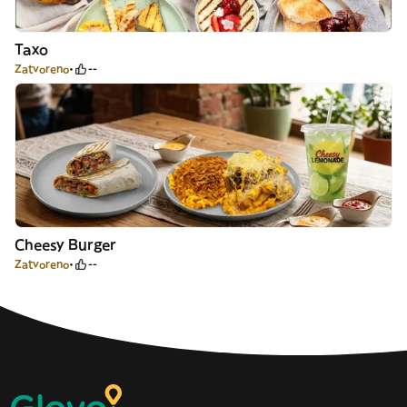
Тахо
Zatvoreno
--
Cheesy Burger
Zatvoreno
--