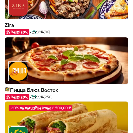
Zira
Besplatno
96%
(96)
Пицца Блюз Восток
Besplatno
99%
(250)
-20% na narudžbe iznad 6 500,00 ₸