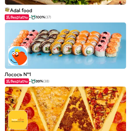
Adal food
Besplatno
100%
(37)
Лосось №1
Besplatno
99%
(38)