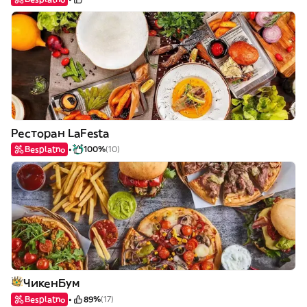
Ресторан LaFesta
Besplatno
100%
(10)
ЧикенБум
Besplatno
89%
(17)