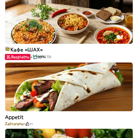
Кафе «ШАХ»
Besplatno
99%
(19)
Appetit
Zatvoreno
--