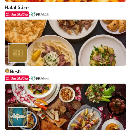
Halal Slice
Besplatno
98%
(23)
Besh
Besplatno
99%
(44)