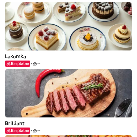
Lakomka
Besplatno
--
Brilliant
Besplatno
--