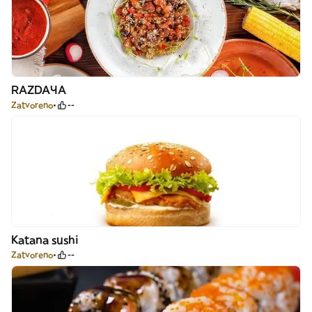
RAZDAЧА
Zatvoreno
--
Katana sushi
Zatvoreno
--