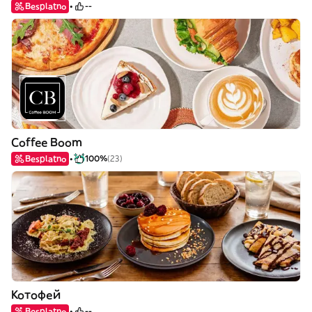
Besplatno
--
Coffee Boom
Besplatno
100%
(23)
Котофей
Besplatno
--