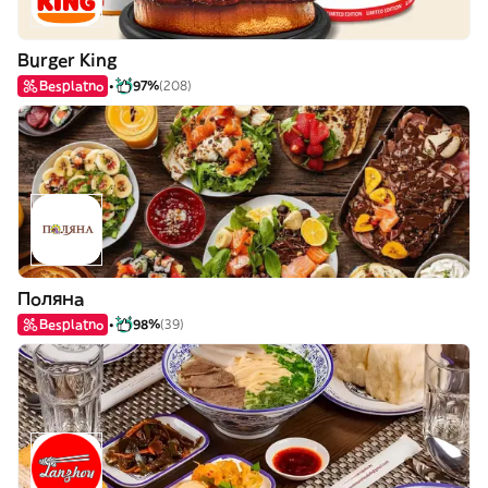
Burger King
Besplatno
97%
(208)
Поляна
Besplatno
98%
(39)