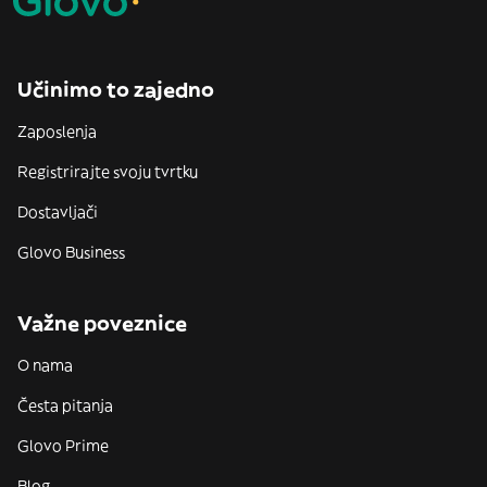
Učinimo to zajedno
Zaposlenja
Registrirajte svoju tvrtku
Dostavljači
Glovo Business
Važne poveznice
O nama
Česta pitanja
Glovo Prime
Blog