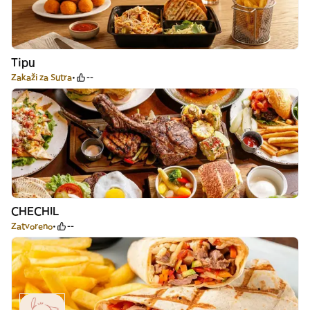
Tipu
Zakaži za Sutra
--
CHECHIL
Zatvoreno
--