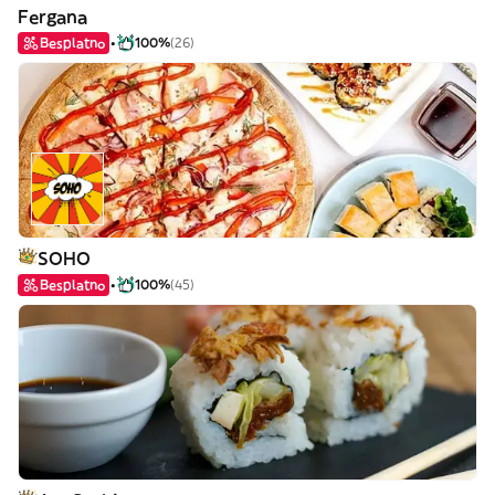
Fergana
Besplatno
100%
(26)
SOHO
Besplatno
100%
(45)