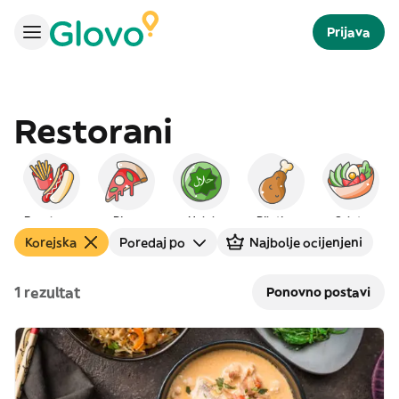
Prijava
Restorani
Brza hrana
Pizza
Halal
Piletina
Salate
Korejska
Poredaj po
Najbolje ocijenjeni
1 rezultat
Ponovno postavi