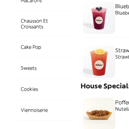
Macarons
Blue
Bluebe
Chausson Et
Croissants
Cake Pop
Stra
Straw
Sweets
House Special
Cookies
Poffe
Nutell
Viennoiserie