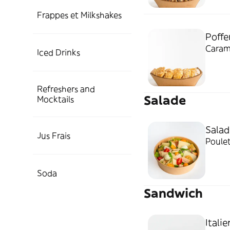
Frappes et Milkshakes
Poffe
Caram
Iced Drinks
Refreshers and
Salade
Mocktails
Salad
Jus Frais
Poulet
Soda
Sandwich
Itali