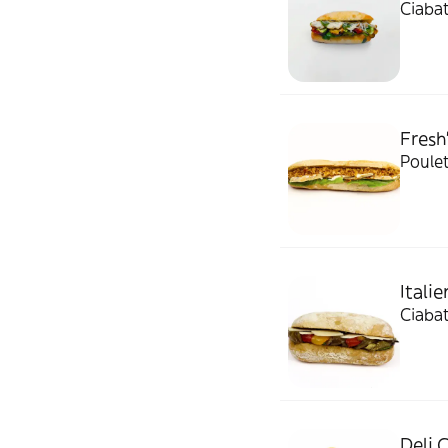
Ciabat
Fresh
Poulet
Itali
Ciabat
Deli 