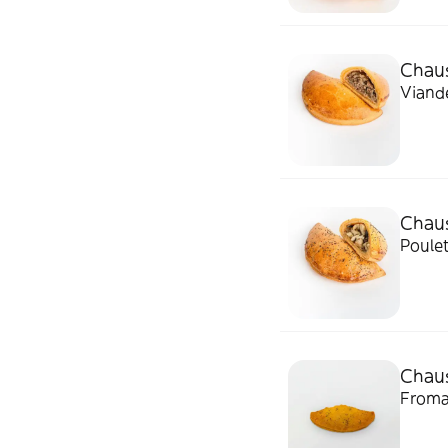
Chaus
Viand
Chaus
Poule
Chau
Froma