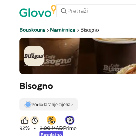
Bouskoura
Namirnice
Bisogno
Bisogno
Podudaranje cijena ›
92%
-
2,00 MAD
Prime
Besplatno