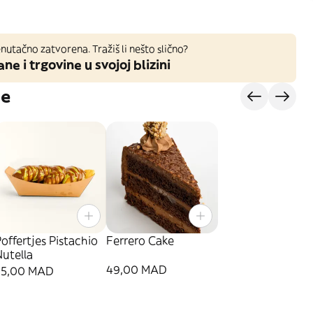
nutačno zatvorena. Tražiš li nešto slično?
ane i trgovine u svojoj blizini
je
offertjes Pistachio
Ferrero Cake
utella
49,00 MAD
35,00 MAD