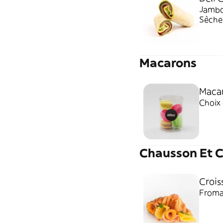
Jambo
Sèche,
Macarons
Macar
Choix
Chausson Et C
Crois
Froma