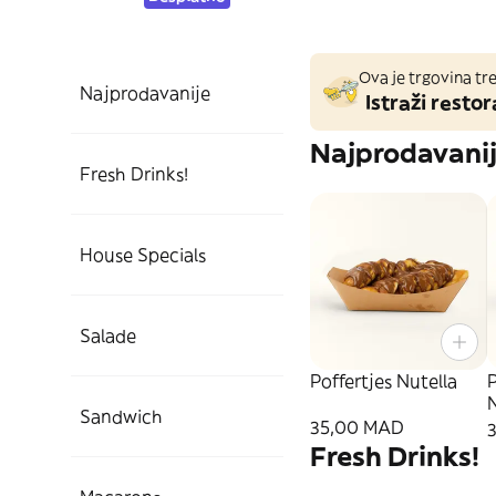
Ova je trgovina tre
Najprodavanije
Istraži restor
Najprodavani
Fresh Drinks!
House Specials
Salade
Poffertjes Nutella
P
N
Sandwich
35,00 MAD
Fresh Drinks!