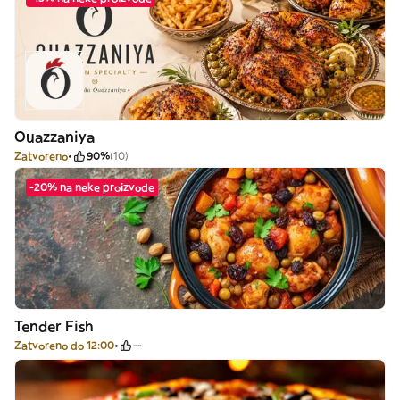
Ouazzaniya
Zatvoreno
90%
(10)
-20% na neke proizvode
Tender Fish
Zatvoreno do 12:00
--