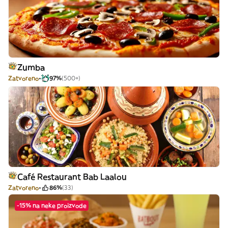
Zumba
Zatvoreno
97%
(500+)
Café Restaurant Bab Laalou
Zatvoreno
86%
(33)
-15% na neke proizvode