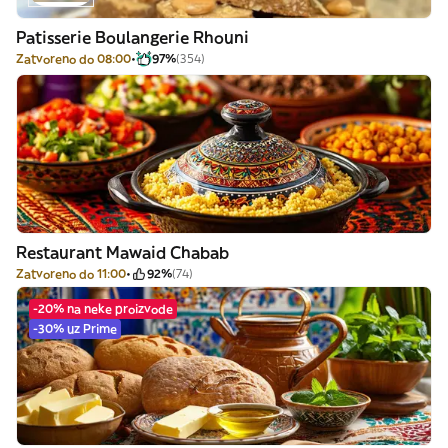
Patisserie Boulangerie Rhouni
Zatvoreno do 08:00
97%
(354)
Restaurant Mawaid Chabab
Zatvoreno do 11:00
92%
(74)
-20% na neke proizvode
-30% uz Prime