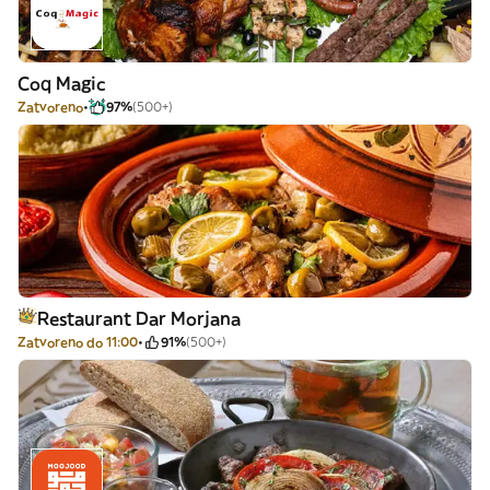
Coq Magic
Zatvoreno
97%
(500+)
Restaurant Dar Morjana
Zatvoreno do 11:00
91%
(500+)