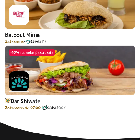
Batbout Mima
Zatvoreno
95%
(211)
-10% na neke proizvode
Dar Shiwate
Zatvoreno do 07:00
98%
(500+)