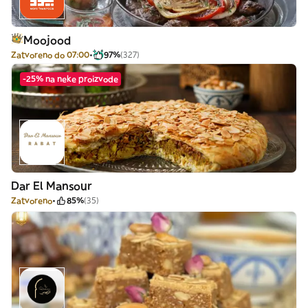
Moojood
Zatvoreno do 07:00
97%
(327)
-25% na neke proizvode
Dar El Mansour
Zatvoreno
85%
(35)