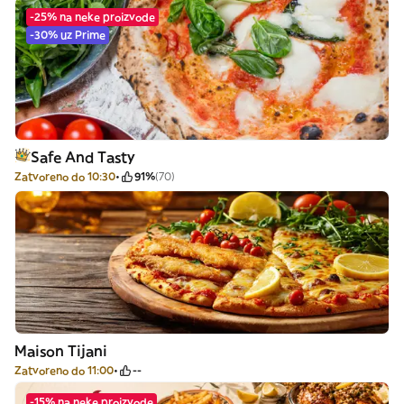
-25% na neke proizvode
-30% uz Prime
Safe And Tasty
Zatvoreno do 10:30
91%
(70)
Maison Tijani
Zatvoreno do 11:00
--
-15% na neke proizvode