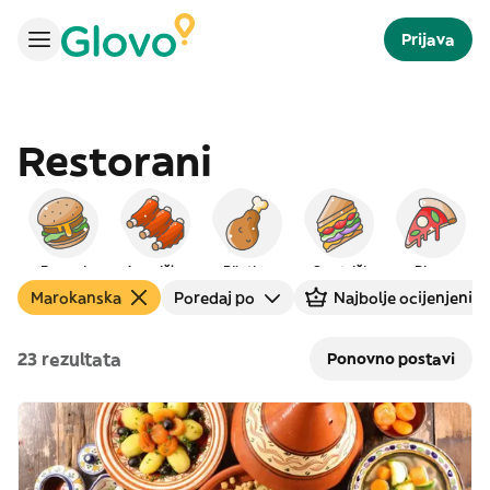
Prijava
Restorani
Burgeri
Američka
Piletina
Sendviči
Pizza
Marokanska
Poredaj po
Najbolje ocijenjeni
23 rezultata
Ponovno postavi