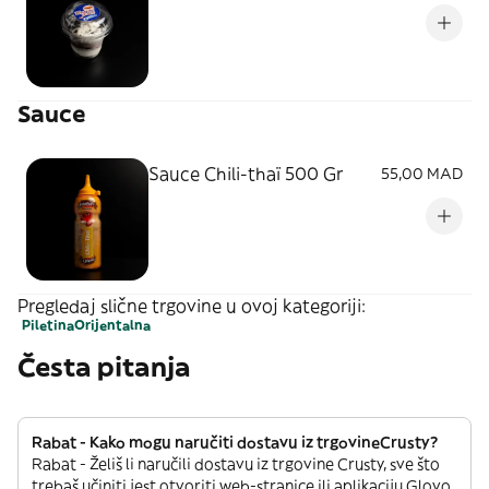
Sauce
Sauce Chili-thaï 500 Gr
55,00 MAD
Pregledaj slične trgovine u ovoj kategoriji:
Piletina
Orijentalna
Česta pitanja
Rabat - Kako mogu naručiti dostavu iz trgovineCrusty?
Rabat - Želiš li naručili dostavu iz trgovine Crusty, sve što
trebaš učiniti jest otvoriti web-stranice ili aplikaciju Glovo