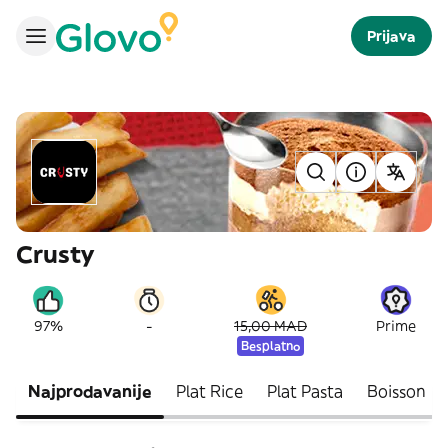
Prijava
Crusty
-
97%
15,00 MAD
Prime
Besplatno
Najprodavanije
Plat Rice
Plat Pasta
Boisson