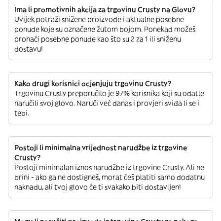
Ima li promotivnih akcija za trgovinu Crusty na Glovu?
Uvijek potraži snižene proizvode i aktualne posebne
ponude koje su označene žutom bojom. Ponekad možeš
pronaći posebne ponude kao što su 2 za 1 ili sniženu
dostavu!
Kako drugi korisnici ocjenjuju trgovinu Crusty?
Trgovinu Crusty preporučilo je 97% korisnika koji su odatle
naručili svoj glovo. Naruči već danas i provjeri sviđa li se i
tebi.
Postoji li minimalna vrijednost narudžbe iz trgovine
Crusty?
Postoji minimalan iznos narudžbe iz trgovine Crusty. Ali ne
brini - ako ga ne dostigneš, morat ćeš platiti samo dodatnu
naknadu, ali tvoj glovo će ti svakako biti dostavljen!