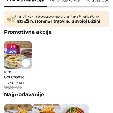
Ova je trgovina trenutačno zatvorena. Tražiš li nešto slično?
Istraži restorane i trgovine u svojoj blizini
Promotivne akcije
-15%
-20%
formule
Gourmande
127,50 MAD
150,00 MAD
Najprodavanije