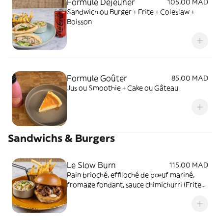
Formule Déjeuner
105,00 MAD
Sandwich ou Burger + Frite + Coleslaw +
Boisson
Formule Goûter
85,00 MAD
Jus ou Smoothie + Cake ou Gâteau
Sandwichs & Burgers
Le Slow Burn
115,00 MAD
Pain brioché, effiloché de bœuf mariné,
fromage fondant, sauce chimichurri (Frites
+ Coleslaw)