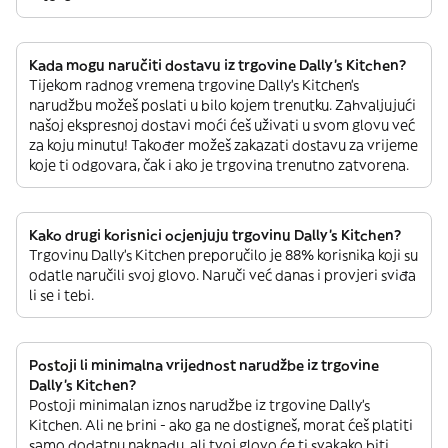
Kada mogu naručiti dostavu iz trgovine Dally's Kitchen?
Tijekom radnog vremena trgovine Dally's Kitchen’s
narudžbu možeš poslati u bilo kojem trenutku. Zahvaljujući
našoj ekspresnoj dostavi moći ćeš uživati u svom glovu već
za koju minutu! Također možeš zakazati dostavu za vrijeme
koje ti odgovara, čak i ako je trgovina trenutno zatvorena.
Kako drugi korisnici ocjenjuju trgovinu Dally's Kitchen?
Trgovinu Dally's Kitchen preporučilo je 88% korisnika koji su
odatle naručili svoj glovo. Naruči već danas i provjeri sviđa
li se i tebi.
Postoji li minimalna vrijednost narudžbe iz trgovine
Dally's Kitchen?
Postoji minimalan iznos narudžbe iz trgovine Dally's
Kitchen. Ali ne brini - ako ga ne dostigneš, morat ćeš platiti
samo dodatnu naknadu, ali tvoj glovo će ti svakako biti