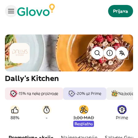
Prijava
Dally's Kitchen
-15% na neke proizvode
-20% uz Prime
Najbolje oc
-
88%
3,00 MAD
Prime
Besplatno
Promotivne akcije
Najprodavanije
Salades Gour