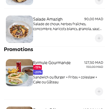
Salade Amazigh
90,00 MAD
Salade de choux, herbes fraîches,
concombre, haricots blancs, granola, sauce
amlou
Promotions
formule Gourmande
127,50 MAD
150,00 MAD
-15%
-20%
Sandwich ou Burger + Frites + coleslaw +
Cake ou Gâteau