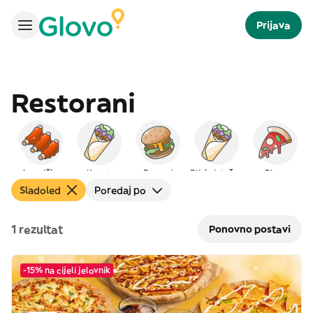
Prijava
Restorani
Američka
Kebab
Burgeri
Bliskoistočna
Pizza
Sladoled
Poredaj po
1 rezultat
Ponovno postavi
-15% na cijeli jelovnik