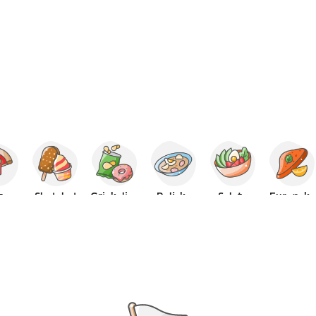
za
Sladoled
Grickalice
Poljska
Salate
Europska