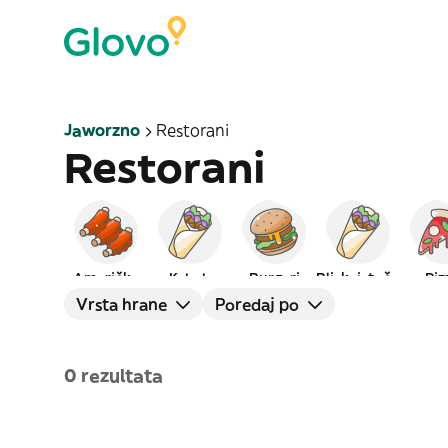
Jaworzno
Restorani
Restorani
Američka
Kebab
Burgeri
Bliskoistočna
Piz
Vrsta hrane
Poredaj po
0 rezultata