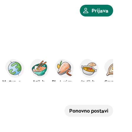
Prijava
Međunarodna
Azijska
Plodovi mora
Indijska
Gruzijska
Ponovno postavi