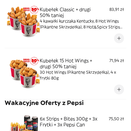
Kubełek Classic + drugi
83,91 zł
50% taniej
4 kawałki kurczaka Kentucky, 8 Hot Wings
(Pikantne Skrzydełka), 8 Hot&Spicy Strips
(Pikantne Polędwiczki), 4 x frytki 80g, 2 x
sos
Kubełek 15 Hot Wings +
71,94 zł
drugi 50% taniej
30 Hot Wings (Pikantne Skrzydełka), 4 x
frytki 80g
Wakacyjne Oferty z Pepsi
6x Strips + Bites 300g + 3x
75,50 zł
Frytki + 3x Pepsi Can