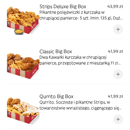
frytki (min.115g).
Strips Deluxe Big Box
43,99 zł
Pikantne polędwiczki z kurczaka w
chrupiącej panierce- 5 szt. (min. 135 g), Duże
Frytki (min. 115 g), 3x Hot Wings (Pikantne
skrzydełka z kurczaka w chrupiącej
panierce, min. 81 g), sos do wyboru.
Classic Big Box
41,99 zł
Dwa Kawałki kurczaka w chrupiącej
panierce, przygotowane z mieszanką 11 ziół
i przypraw KFC. Wśród kawałków mogą
pojawić się: nóżka (min. 70 g/ szt), pierś
(min. 120 g/ szt.), skrzydło (min. 70 g/szt.),
udko (min. 115 g/szt.) lub żeberko (min. 130
g/szt.), Duże Frytki (min. 115 g), 5x Hot Wings
Qurrito Big Box
41,99 zł
(Pikantne skrzydełka z kurczaka w
Qurrito. Soczyste i pikantne Strips, w
chrupiącej panierce, min. 135 g).
towarzystwie wyrazistego, ciągnącego się
sera Cheddar, polane sosem BBQ,
zapieczone w delikatnej pszennej tortilli
(min. 220g/szt.). 5 Hot Wings (pikantne