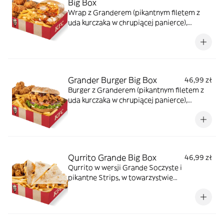
Big Box
Wrap z Granderem (pikantnym filetem z
uda kurczaka w chrupiącej panierce),
frytkami, serem cheddar, bekonem, piklami,
prażoną cebulką, sosem majonezowym i
sosem Kentucky Gold w tostowanej
pszennej tortilli (min. 350 g), Duże Frytki
(min. 115 g), 5x Hot Wings (Pikantne
Grander Burger Big Box
46,99 zł
skrzydełka z kurczaka w chrupiącej
Burger z Granderem (pikantnym filetem z
panierce, min. 135 g).
uda kurczaka w chrupiącej panierce),
bekonem, serem cheddar, czerwoną cebulą,
sałatą, sosem BBQ i sosem majonezowym
w sezamowej bułce (min. 290 g), Duże
Frytki (min. 115 g), 5x Hot Wings (Pikantne
skrzydełka z kurczaka w chrupiącej
Qurrito Grande Big Box
46,99 zł
panierce, min. 135 g).
Qurrito w wersji Grande Soczyste i
pikantne Strips, w towarzystwie
wyrazistego, ciągnącego się sera Cheddar,
polane sosem BBQ, zapieczone w delikatnej
pszennej tortilli (min. 300g/szt). 5 Hot
Wings (pikantne skrzydełka, min. 135g) Duże