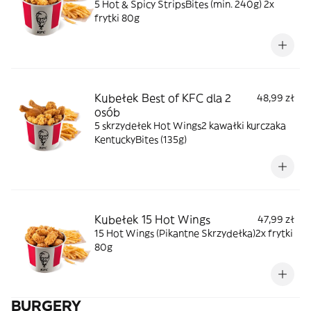
5 Hot & Spicy StripsBites (min. 240g) 2x
frytki 80g
Kubełek Best of KFC dla 2
48,99 zł
osób
5 skrzydełek Hot Wings2 kawałki kurczaka
KentuckyBites (135g)
Kubełek 15 Hot Wings
47,99 zł
15 Hot Wings (Pikantne Skrzydełka)2x frytki
80g
BURGERY