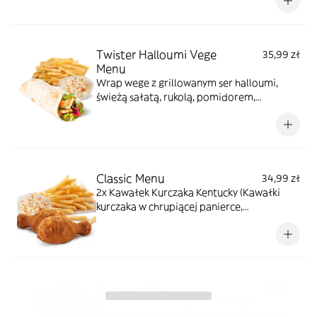
bułce brioche. (min. 278 g), Duże Frytki (min.
115 g), Coleslaw (140g).
Twister Halloumi Vege
35,99 zł
Menu
Wrap wege z grillowanym ser halloumi,
świeżą sałatą, rukolą, pomidorem,
piklowaną cebulą oraz majonezem (min.
258 g), Duże Frytki (min. 115 g), Coleslaw
(140g).
Classic Menu
34,99 zł
2x Kawałek Kurczaka Kentucky (Kawałki
kurczaka w chrupiącej panierce,
przygotowane z mieszanką 11 ziół i
przypraw KFC. Wśród kawałków mogą
pojawić się: nóżka (min. 70 g/ szt), pierś
(min. 120 g/ szt.), skrzydło (min. 70 g/szt.),
udko (min. 115 g/szt.) lub żeberko (min. 130
Qurrito Menu
33,99 zł
g/szt.), Duże Frytki (min. 115 g), Coleslaw
Qurrito. Soczyste i pikantne Strips, w
(140 g).
towarzystwie wyrazistego, ciągnącego się