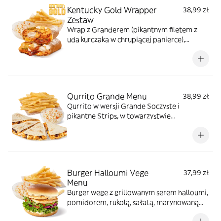
Kentucky Gold Wrapper
38,99 zł
Zestaw
Wrap z Granderem (pikantnym filetem z
uda kurczaka w chrupiącej panierce),
frytkami, serem cheddar, bekonem, piklami,
prażoną cebulką, sosem majonezowym i
sosem Kentucky Gold w tostowanej
pszennej tortilli (min. 350 g), Duże Frytki
(min. 115 g), Coleslaw (140 g).
Qurrito Grande Menu
38,99 zł
Qurrito w wersji Grande Soczyste i
pikantne Strips, w towarzystwie
wyrazistego, ciągnącego się sera Cheddar,
polane sosem BBQ, zapieczone w delikatnej
pszennej tortilli (min. 300g/szt). Duże frytki
115g, Coleslaw lub napój
Burger Halloumi Vege
37,99 zł
Menu
Burger wege z grillowanym serem halloumi,
pomidorem, rukolą, sałatą, marynowaną
czerwoną kapustą i sosem majonezowym w