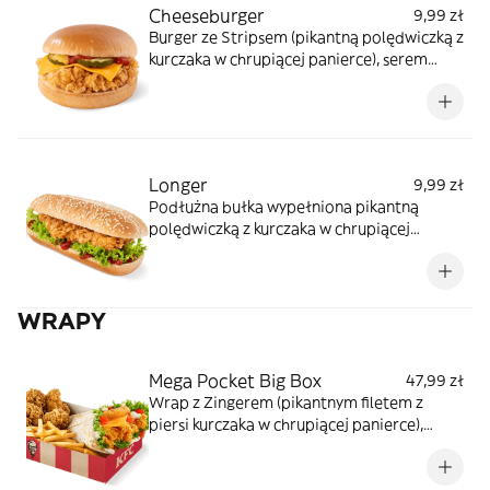
Cheeseburger
9,99 zł
Burger ze Stripsem (pikantną polędwiczką z
kurczaka w chrupiącej panierce), serem
cheddar, ogórkami, ketchupem i musztardą
w pszennej bułce (min. 115 g).
Longer
9,99 zł
Podłużna bułka wypełniona pikantną
polędwiczką z kurczaka w chrupiącej
panierce, świeżą sałatą oraz odrobiną
ketchupu (min. 115 g)
WRAPY
Mega Pocket Big Box
47,99 zł
Wrap z Zingerem (pikantnym filetem z
piersi kurczaka w chrupiącej panierce),
plackiem ziemniaczanym, serem cheddar,
pomidorem, sałatą i sosem majonezowym