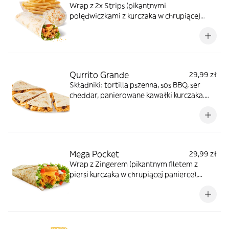
Wrap z 2x Strips (pikantnymi
polędwiczkami z kurczaka w chrupiącej
panierce), pomidorem, sałatą lodową i
sosem majonezowym w tostowanej
pszennej tortilli (min. 195 g), Duże Frytki
(min. 115 g), Coleslaw (140 g).
Qurrito Grande
29,99 zł
Składniki: tortilla pszenna, sos BBQ, ser
cheddar, panierowane kawałki kurczaka.
Produkt zawierające gluten (pszenica, żyto,
jęczmień, owies). Produkt zawierający
mleko. Produkt zawierający gorczyca. (min.
300g/szt).
Mega Pocket
29,99 zł
Wrap z Zingerem (pikantnym filetem z
piersi kurczaka w chrupiącej panierce),
plackiem ziemniaczanym, serem cheddar,
pomidorem, sałatą i sosem majonezowym
w tostowanej pszennej tortilli (min. 240 g)