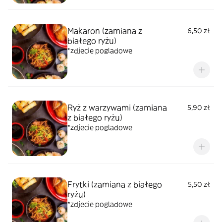
Makaron (zamiana z
6,50 zł
białego ryżu)
*zdjecie pogladowe
Ryż z warzywami (zamiana
5,90 zł
z białego ryżu)
*zdjecie pogladowe
Frytki (zamiana z białego
5,50 zł
ryżu)
*zdjecie pogladowe