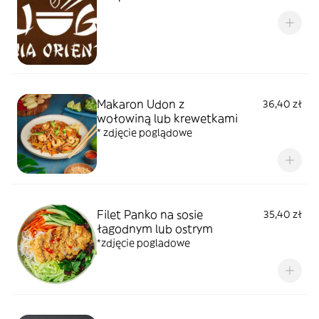
Makaron Udon z
36,40 zł
wołowiną lub krewetkami
* zdjęcie poglądowe
Filet Panko na sosie
35,40 zł
łagodnym lub ostrym
*zdjęcie pogladowe