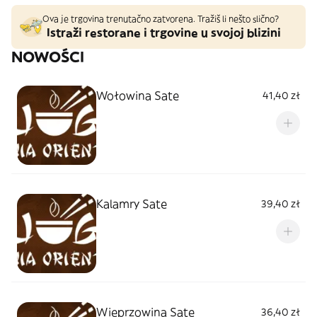
Ova je trgovina trenutačno zatvorena. Tražiš li nešto slično?
Istraži restorane i trgovine u svojoj blizini
NOWOŚCI
Wołowina Sate
41,40 zł
Kalamry Sate
39,40 zł
Wieprzowina Sate
36,40 zł