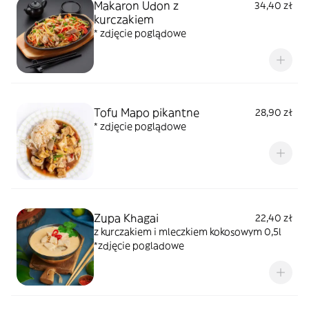
Makaron Udon z
34,40 zł
kurczakiem
* zdjęcie poglądowe
Tofu Mapo pikantne
28,90 zł
* zdjęcie poglądowe
Zupa Khagai
22,40 zł
z kurczakiem i mleczkiem kokosowym 0,5l
*zdjęcie pogladowe