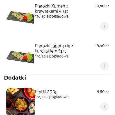
Pierożki Xumen z
20,40 zł
krewetkami 4 szt
*zdjęcie pogladowe
Pierożki japońskie z
19,40 zł
kurczakiem 5szt
*zdjęcie pogladowe
Dodatki
Frytki 200g
9,50 zł
*zdjecie pogladowe