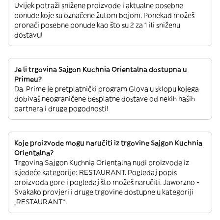
Uvijek potraži snižene proizvode i aktualne posebne
ponude koje su označene žutom bojom. Ponekad možeš
pronaći posebne ponude kao što su 2 za 1 ili sniženu
dostavu!
Je li trgovina Sajgon Kuchnia Orientalna dostupna u
Primeu?
Da. Prime je pretplatnički program Glova u sklopu kojega
dobivaš neograničene besplatne dostave od nekih naših
partnera i druge pogodnosti!
Koje proizvode mogu naručiti iz trgovine Sajgon Kuchnia
Orientalna?
Trgovina Sajgon Kuchnia Orientalna nudi proizvode iz
sljedeće kategorije: RESTAURANT. Pogledaj popis
proizvoda gore i pogledaj što možeš naručiti. Jaworzno -
Svakako provjeri i druge trgovine dostupne u kategoriji
„RESTAURANT“.