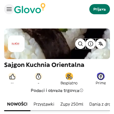
Prijava
Sajgon Kuchnia Orientalna
-
--
Besplatno
Prime
Podaci i obveze trgovca
NOWOŚCI
Przystawki
Zupy 250ml
Dania z dro