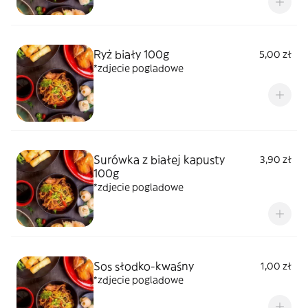
Ryż biały 100g
5,00 zł
*zdjecie pogladowe
Surówka z białej kapusty
3,90 zł
100g
*zdjecie pogladowe
Sos słodko-kwaśny
1,00 zł
*zdjecie pogladowe