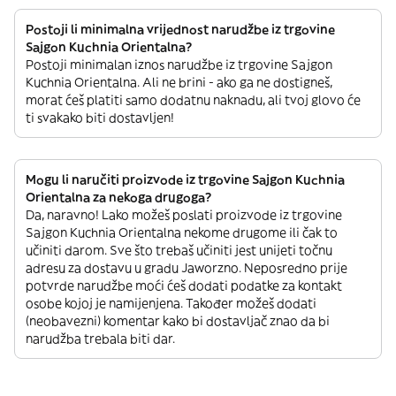
Postoji li minimalna vrijednost narudžbe iz trgovine
Sajgon Kuchnia Orientalna?
Postoji minimalan iznos narudžbe iz trgovine Sajgon
Kuchnia Orientalna. Ali ne brini - ako ga ne dostigneš,
morat ćeš platiti samo dodatnu naknadu, ali tvoj glovo će
ti svakako biti dostavljen!
Mogu li naručiti proizvode iz trgovine Sajgon Kuchnia
Orientalna za nekoga drugoga?
Da, naravno! Lako možeš poslati proizvode iz trgovine
Sajgon Kuchnia Orientalna nekome drugome ili čak to
učiniti darom. Sve što trebaš učiniti jest unijeti točnu
adresu za dostavu u gradu Jaworzno. Neposredno prije
potvrde narudžbe moći ćeš dodati podatke za kontakt
osobe kojoj je namijenjena. Također možeš dodati
(neobavezni) komentar kako bi dostavljač znao da bi
narudžba trebala biti dar.