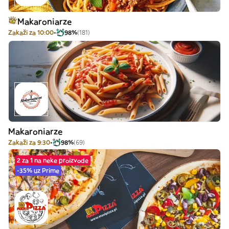
Makaroniarze
Zakaži za 10:00
98%
(181)
Makaroniarze
Zakaži za 9:30
98%
(69)
2 za 1 na neke proizvode
-35% uz Prime