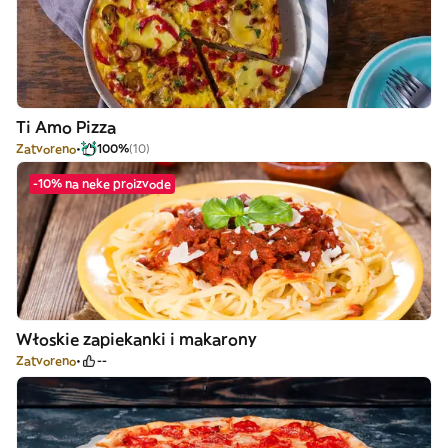
Ti Amo Pizza
Zatvoreno
100%
(10)
-10% na neke proizvode
Włoskie zapiekanki i makarony
Zatvoreno
--