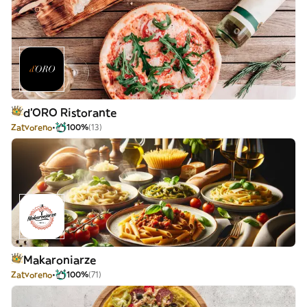
d’ORO Ristorante
Zatvoreno
100%
(13)
Makaroniarze
Zatvoreno
100%
(71)