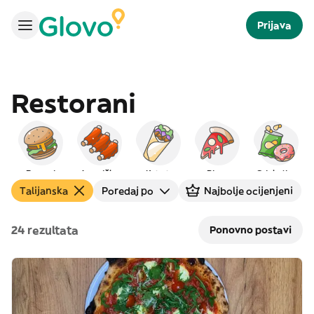
Prijava
Restorani
Burgeri
Američka
Kebab
Pizza
Grickalice
Talijanska
Poredaj po
Najbolje ocijenjeni
24 rezultata
Ponovno postavi