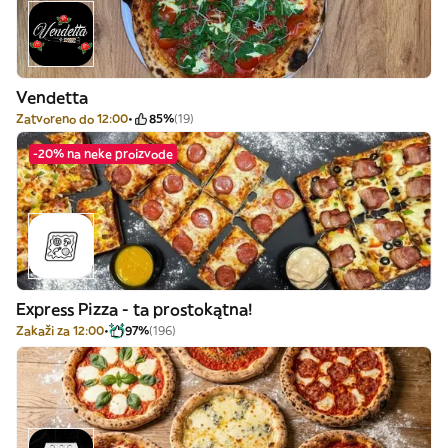
Vendetta
Zatvoreno do 12:00
85%
(19)
-20% na neke proizvode
Express Pizza - ta prostokątna!
Zakaži za 12:00
97%
(196)