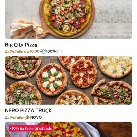
Big City Pizza
Zatvoreno do 10:00
100%
(14)
NERO PIZZA TRUCK
Zatvoreno
NOVO
-10% na neke proizvode