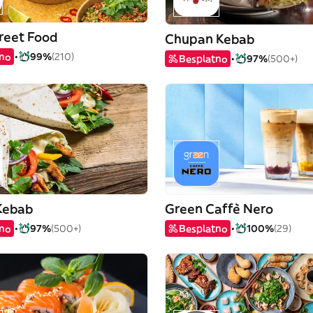
reet Food
Chupan Kebab
tno
99%
(210)
Besplatno
97%
(500+)
Kebab
Green Caffè Nero
tno
97%
(500+)
Besplatno
100%
(29)