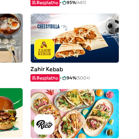
Besplatno
95%
(461)
Zahir Kebab
Besplatno
94%
(500+)