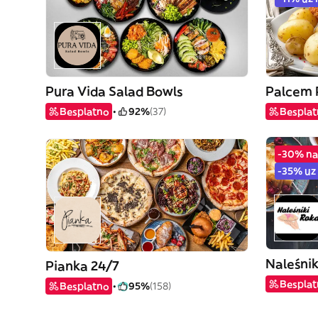
Pura Vida Salad Bowls
Palcem 
Besplatno
92%
(37)
Bespla
-30% na
-35% uz
Naleśni
Pianka 24/7
Bespla
Besplatno
95%
(158)