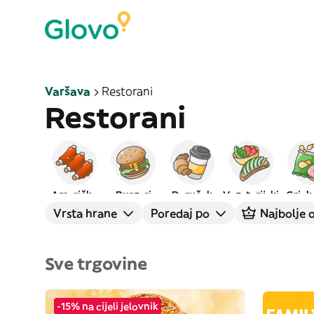
Varšava
Restorani
Restorani
Američka
Burgeri
Doručak
Vegetarijski
Grick
Vrsta hrane
Poredaj po
Najbolje o
Sve trgovine
-15% na cijeli jelovnik