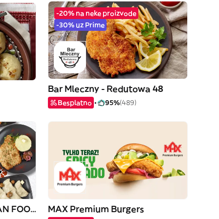
-20% na neke proizvode
-30% uz Prime
Bar Mleczny - Redutowa 48
Besplatno
95%
(489)
Kitchen in Box UKRAINIAN FOOD
MAX Premium Burgers