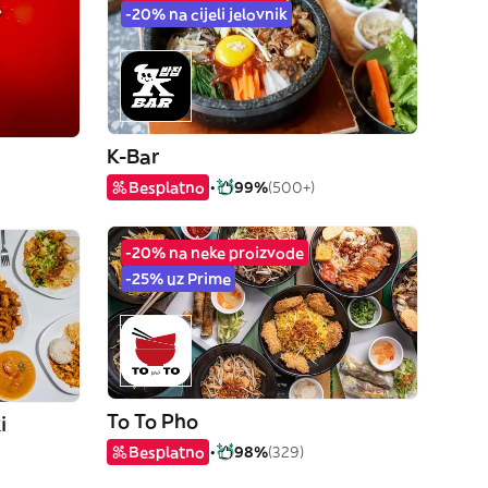
-20% na cijeli jelovnik
K-Bar
Besplatno
99%
(500+)
-20% na neke proizvode
-25% uz Prime
To To Pho
i
Besplatno
98%
(329)