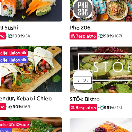
ll Sushi
Pho 206
tno
100%
(54)
Besplatno
99%
(167)
cijeli jelovnik
cijeli jelovnik
Tendur, Kebab i Chleb
STÓŁ Bistro
tno
90%
(169)
Besplatno
99%
(213)
neke proizvode
 Prime