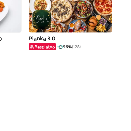
p
Pianka 3.0
Besplatno
96%
(128)