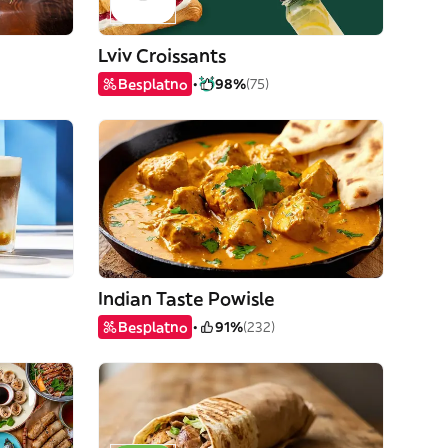
Lviv Croissants
Besplatno
98%
(75)
Indian Taste Powisle
Besplatno
91%
(232)