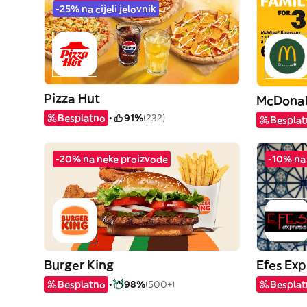
-25% na cijeli jelovnik
Pizza Hut
McDonal
Besplatno
91%
(232)
Bespla
-20% na neke proizvode
-10% na
Burger King
Efes Exp
Besplatno
98%
(500+)
Bespla