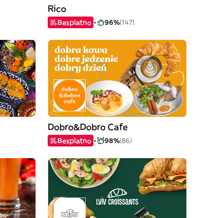
Rico
Besplatno
96%
(147)
Dobro&Dobro Cafe
Besplatno
98%
(86)