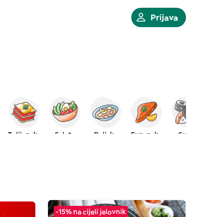
Prijava
Talijanska
Salate
Poljska
Europska
Sushi
-15% na cijeli jelovnik