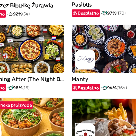
Pasibus
rzez Bibułkę Żurawia
Besplatno
97%
(170)
tno
92%
(54)
The Morning After (The Night Before)
Manty
tno
98%
(16)
Besplatno
94%
(364)
 neke proizvode