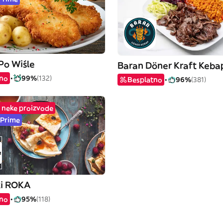
Po Wiśle
Baran Döner Kraft Keba
tno
99%
(132)
Besplatno
96%
(381)
 neke proizvode
 Prime
ki ROKA
tno
95%
(118)