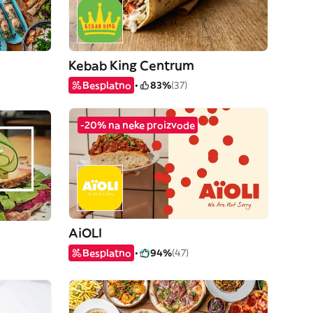
Kebab King Centrum
Besplatno
83%
(37)
-20% na neke proizvode
AiOLI
Besplatno
94%
(47)