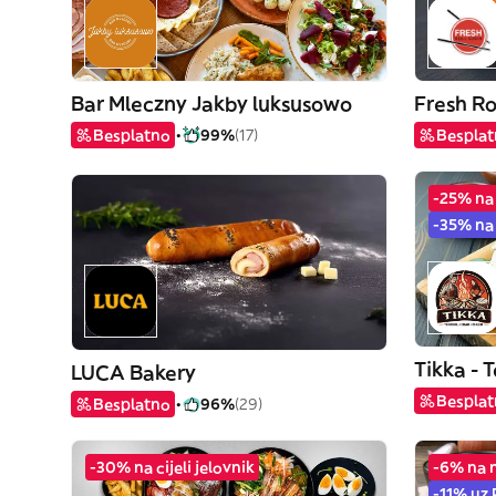
Bar Mleczny Jakby luksusowo
Fresh Ro
Besplatno
99%
(17)
Bespla
-25% na 
-35% na 
Tikka - 
LUCA Bakery
Bespla
Besplatno
96%
(29)
-30% na cijeli jelovnik
-6% na 
-11% uz