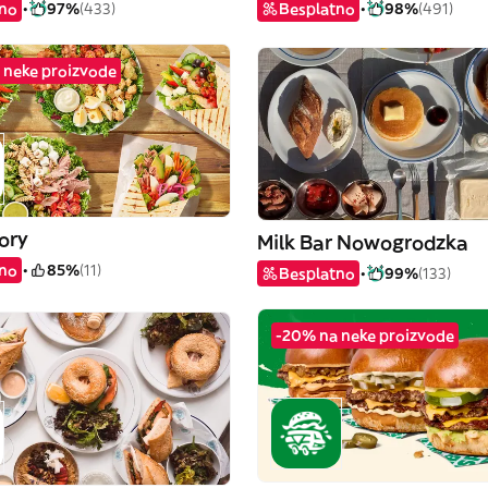
tno
97%
(433)
Besplatno
98%
(491)
 neke proizvode
ory
Milk Bar Nowogrodzka
tno
85%
(11)
Besplatno
99%
(133)
-20% na neke proizvode