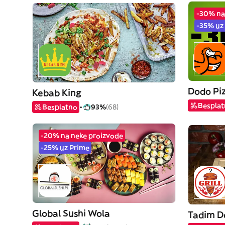
-30% na
-35% uz
Dodo Pi
Kebab King
Bespla
Besplatno
93%
(68)
-20% na neke proizvode
-25% uz Prime
Global Sushi Wola
Tadim D