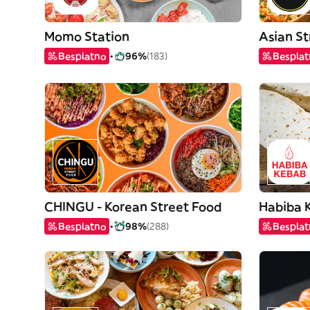
Momo Station
Asian St
Besplatno
96%
(183)
Bespla
CHINGU - Korean Street Food
Habiba 
Besplatno
98%
(288)
Bespla