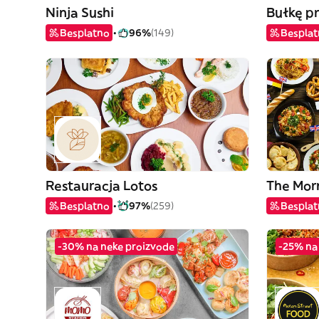
Ninja Sushi
Bułkę p
Besplatno
96%
(149)
Bespla
Restauracja Lotos
Besplatno
97%
(259)
Bespla
-30% na neke proizvode
-25% na