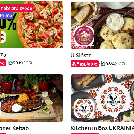
 neke proizvode
 Prime
zza
U Sióstr
tno
99%
(435)
Besplatno
98%
(407)
oner Kebab