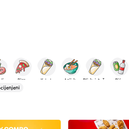
alice
Pizza
Kebab
Azijska
Bliskoistočna
Pića
cijenjeni