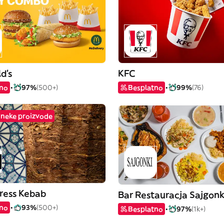
d's
KFC
tno
97%
(500+)
Besplatno
99%
(76)
 neke proizvode
ress Kebab
Bar Restauracja Sajgonk
tno
93%
(500+)
Besplatno
97%
(1k+)