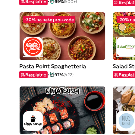
Besplatno
99%
(500+)
Bespla
-30% na neke proizvode
-20% na
Pasta Point Spaghetteria
Salad St
Besplatno
97%
(422)
Bespla