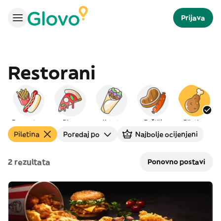
Prijava
Restorani
Brzo gotovo
Pizza
Kebab
Roštilj
Piletina
Piletina
Poredaj po
Najbolje ocijenjeni
2 rezultata
Ponovno postavi