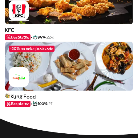
KFC
Besplatno
94%
(224)
-20% na neke proizvode
Kung Food
Besplatno
100%
(21)