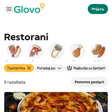
Prijava
Restorani
Brzo gotovo
Pizza
Kebab
Piletina
Roštilj
Tjestenina
Poredaj po
Najbolje ocijenjeni
3 rezultata
Ponovno postavi