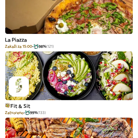
La Piazza
Zakaži za 15:00
98%
(121)
Fit & Sit
Zatvoreno
99%
(133)