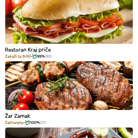
Restoran Kraj priče
Zakaži za 9:00
99%
(90)
Žar Zamak
Zatvoreno
100%
(21)