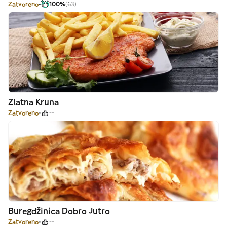
Zatvoreno
100%
(63)
Zlatna Kruna
Zatvoreno
--
Buregdžinica Dobro Jutro
Zatvoreno
--