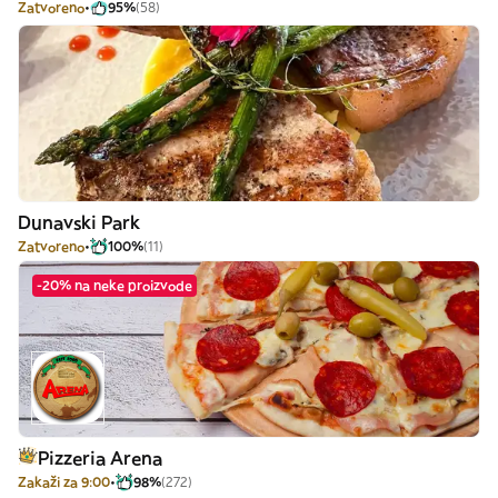
Zatvoreno
95%
(58)
Dunavski Park
Zatvoreno
100%
(11)
-20% na neke proizvode
Pizzeria Arena
Zakaži za 9:00
98%
(272)