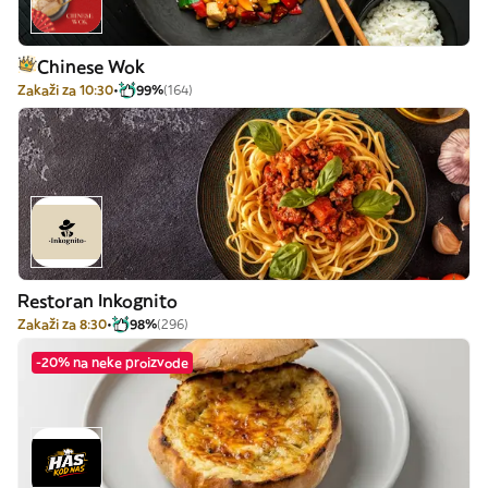
Chinese Wok
Zakaži za 10:30
99%
(164)
Restoran Inkognito
Zakaži za 8:30
98%
(296)
-20% na neke proizvode