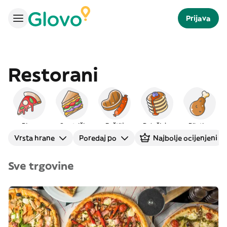
Prijava
Restorani
Pizza
Sendviči
Roštilj
Palačinke
Piletina
Vrsta hrane
Poredaj po
Najbolje ocijenjeni
Sve trgovine