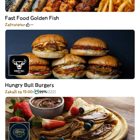
Fast Food Golden Fish
Zatvoreno
--
Hungry Bull Burgers
Zakaži za 15:00
99%
(222)