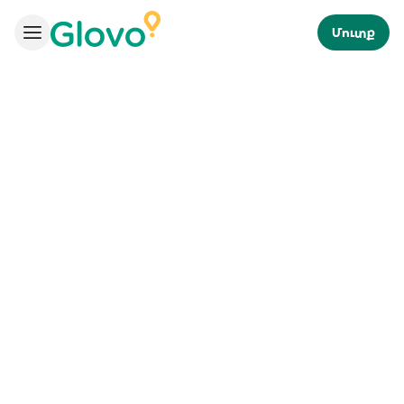
Մուտք