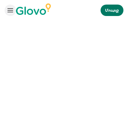
Մուտք