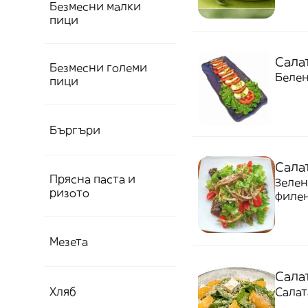
Безмесни малки
пици
Салат
Безмесни големи
Белен
пици
Бъргъри
Сала
Прясна паста и
Зелен
ризото
филен
Мезета
Сала
Хляб
Салат