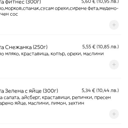
а фитнес (300г)
5,60 € (10,95 лв.)
о,морков,спанак,сусам орехи,сирене фета,медено-
чен сос
та Снежанка (250г)
5,55 € (10,85 лв.)
о мляко, краставица, копър, орехи, маслини
а Зелена с яйце (300г)
5,34 € (10,44 лв.)
а салата, айсберг, краставици, репички, пресен
варено яйце, маслини, лимон, зехтин