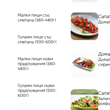
Малки пици със
Салат
сметана (380-480г)
Домат
Големи пици със
сметана (500-600г)
Дома
Малки пици нови
Домат
предложения (380-
сирен
480г)
Големи пици нови
предложения (500-
Салат
600г)
Зелен
рокфо