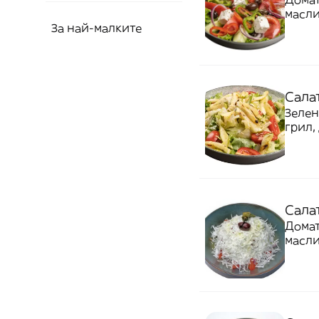
масли
За най-малките
Салат
Зелен
грил,
Сала
Домат
масли