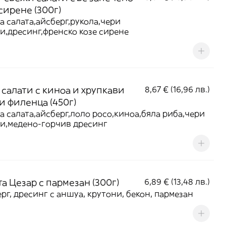
сирене (300г)
а салата,айсберг,рукола,чери
и,дресинг,френско козе сирене
 салати с киноа и хрупкави
8,67 € (16,96 лв.)
и филенца (450г)
а салата,айсберг,лоло росо,киноа,бяла риба,чери
и,медено-горчив дресинг
а Цезар с пармезан (300г)
6,89 € (13,48 лв.)
рг, дресинг с аншуа, крутони, бекон, пармезан