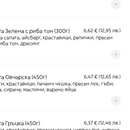
а Зелена с риба тон (300г)
6,62 € (12,95 лв.)
а салата, айсберг, краставици, репички, пресен
риба тон, дресинг
а Овчарска (450г)
6,47 € (12,65 лв.)
и, краставици, печенч чушка, пресен лук, гъби,
, сирене, маслини, варено яйце
а Гръцка (450г)
6,37 € (12,46 лв.)
и, краставици, пресни чушки, червен лук, сирене,