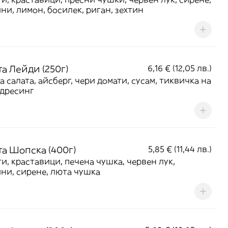
ни, лимон, босилек, риган, зехтин
а Лейди (250г)
6,16 € (12,05 лв.)
а салата, айсберг, чери домати, сусам, тиквичка на
 дресинг
та Шопска (400г)
5,85 € (11,44 лв.)
и, краставици, печена чушка, червен лук,
ни, сирене, люта чушка