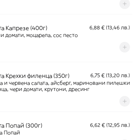
а Капрезе (400г)
6,88 € (13,46 лв.)
и домати, моцарела, сос песто
та Крехки филенца (350г)
6,75 € (13,20 лв.)
а и червена салата, айсберг, мариновани пилешки
ца, чери домати, крутони, дресинг
та Попай (300г)
6,62 € (12,95 лв.)
а Попай