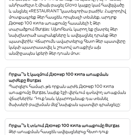
անհրաժեշտ է միայն բացել Glovo կայքը կամ հավելվածը
և անցնել «RESTAURANT”կատեգորիա բաժին: Հաջորդիվ
մուտքագրեք Ձեր հասցեն, որպեսզի տեսնեք, արդյոք
Дюнер 100 кила առաքումը հասանելի է Ձեր
տարածքում Burgas: Այնուհետև կարող եք ընտրել Ձեր
նախընտրած ապրանքները և ավելացնել դրանք Ձեր
պատվերին: Վճարումն ավարտելուց հետո Ձեր պատվերը
կսկսի պատրաստվել և շուտով առաքիչն այն
անմիջապես կբերի Ձեր դռան մոտ:
Որքա՞ն է կազմում Дюнер 100 кила առաքման
արժեքը Burgas
Պարզելու համար, թե որքան արժե Дюнер 100 кила
առաքումը Burgas, նայեք էջի վերևում գտնվող առաքման
վճարներին: Դուք նաև կկարողանաք դա տեսնել
ծախսերի բաշխման մեջ՝ նախքան պատվեր գրանցելը:
Որքա՞ն է տևում Дюнер 100 кила առաքումը Burgas
Ձեր առաքման հասցեն ավելացնելուց հետո դուք