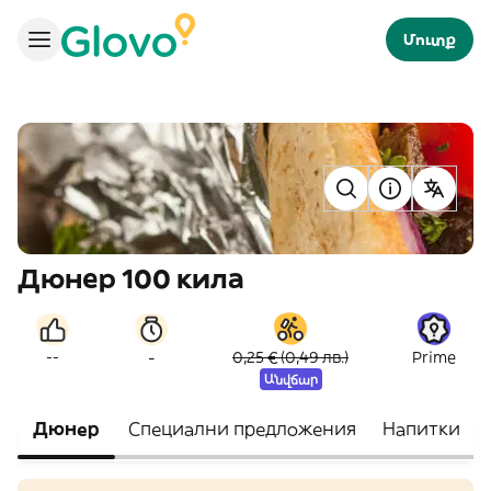
Մուտք
Дюнер 100 кила
-
--
0,25 € (0,49 лв.)
Prime
Անվճար
Дюнер
Специални предложения
Напитки