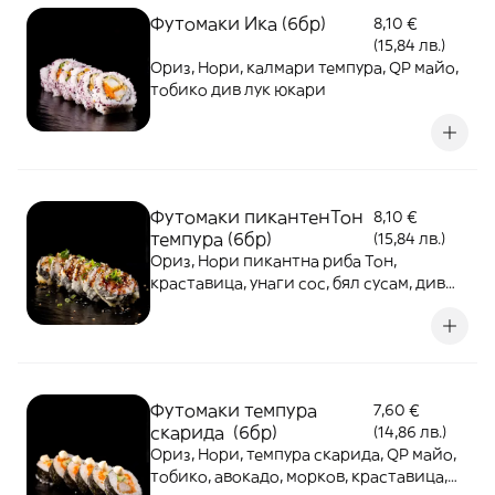
Футомаки Ика (6бр)
8,10 €
(15,84 лв.)
Ориз, Нори, калмари темпура, QP майо,
тобико див лук юкари
Футомаки пикантенТон
8,10 €
темпура (6бр)
(15,84 лв.)
Ориз, Нори пикантна риба Тон,
краставица, унаги сос, бял сусам, див
лук
Футомаки темпура
7,60 €
скарида (6бр)
(14,86 лв.)
Ориз, Нори, темпура скарида, QP майо,
тобико, авокадо, морков, краставица,