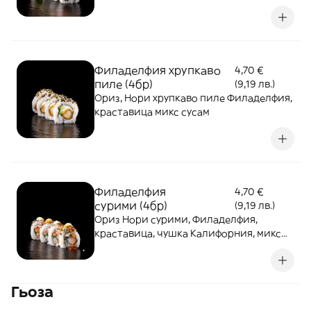
хрупкава темпура, микро растения
Филаделфия хрупкаво
4,70 €
пиле (4бр)
(9,19 лв.)
Ориз, Нори хрупкаво пиле Филаделфия,
краставица микс сусам
Филаделфия
4,70 €
сурими (4бр)
(9,19 лв.)
Ориз Нори сурими, Филаделфия,
краставица, чушка Калифорния, микс
сусам, QP майо дракон сос
Гьоза