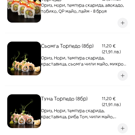
Ориз, нори, темпура скарида, авокадо,
тобико, QP майо, лайм - 8 броя
Сьомга Торпедо (8бр)
11,20 €
(21,91 лв.)
Ориз, Нори, темпура скарида,
краставица, сьомга чили майо, микро
растения
Туна Торпедо (8бр)
11,20 €
(21,91 лв.)
Ориз, Нори, темпура скарида,
краставица, риба Тон, чили майо,
микро растения