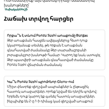
Ուսումնասիրեք այս կատեգորիայի նմանատիպ
խանութները՝
Ասիական
Սուշի
Հաճախ տրվող հարցեր
Որքա՞ն է տևում Ponzu Sushi առաքումը Burgas
Ձեր առաքման հասցեն ավելացնելուց հետո դուք
կկարողանաք տեսնել, թե որքան է առաքման
գնահատված ժամանակը Ձեր տարածաշրջանի
յուրաքանչյուր խանութի համար: Կարող եք նաև ստուգել
Ձեր պատվերի առաքման գնահատված ժամանակը
Ponzu Sushi վճարման ժամանակ:
Կա՞ն Ponzu Sushi պրոմոնոր Glovo-ում
Միշտ փնտրեք զեղչված ապրանքներ և ընթացիկ
հատուկ առաջարկներ, որոնք նշված են դեղին գույնով:
Երբեմն դուք կարող եք գտնել հատուկ առաջարկներ,
ինչպիսիք են 2-ը 1-ի դիմաց կամ զեղչված առաքում: