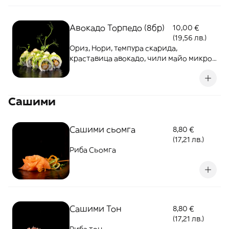
Авокадо Торпедо (8бр)
10,00 €
(19,56 лв.)
Ориз, Нори, темпура скарида,
краставица авокадо, чили майо микро
растения
Сашими
Сашими сьомга
8,80 €
(17,21 лв.)
Риба Сьомга
Сашими Тон
8,80 €
(17,21 лв.)