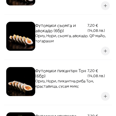
соево-чеснова майонеза
Футомаки сьомга и
7,20 €
авокадо (6бр)
(14,08 лв.)
Ориз, Нори, сьомга, авокадо. QP майо,
тогараши
Футомаки пикантен Тон
7,20 €
(6бр)
(14,08 лв.)
Ориз, Нори, пикантна риба Тон,
краставица, сусам микс