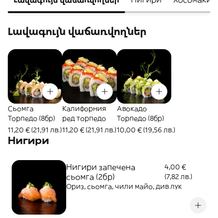
Լավագույն վաճառվողներ
Сьомга
Калифорния
Авокадо
Торпедо (8бр)
ред торпедо
Торпедо (8бр)
11,20 € (21,91 лв.)
11,20 € (21,91 лв.)
10,00 € (19,56 лв.)
Нигири
Нигири запечена
4,00 €
сьомга (2бр)
(7,82 лв.)
Ориз, сьомга, чили майо, див лук