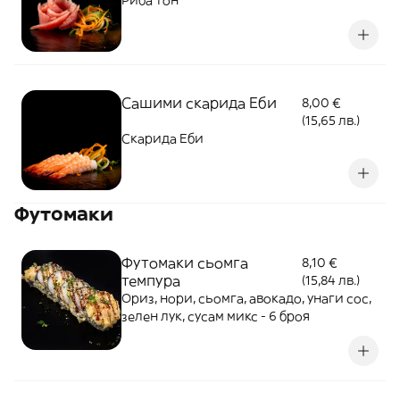
Риба тон
Сашими скарида Еби
8,00 €
(15,65 лв.)
Скарида Еби
Футомаки
Футомаки сьомга
8,10 €
темпура
(15,84 лв.)
Ориз, нори, сьомга, авокадо, унаги сос,
зелен лук, сусам микс - 6 броя