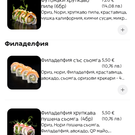
Футомаки хрупкаво
7,20 €
пиле (6бр)
(14,08 лв.)
Ориз, Nори, хрупкаво пиле, краставица,
чушка калифорния, кимчи сусам, микро
растения
Филаделфия
Филаделфия със сьомга
5,50 €
(10,76 лв.)
Ориз, нори, Филаделфия, краставица,
авокадо, сьомга, оризови крекери - 4
броя
Филаделфия хрупкава
5,50 €
пушена сьомга (4бр)
(10,76 лв.)
Ориз, Нори пушена сьомга,
Филаделфия, авокадо, QP майо,