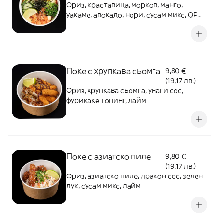
Ориз, краставица, морков, манго,
уакаме, авокадо, нори, сусам микс, QP
майо, дракон сос, поке сос, лайм
Поке с хрупкава сьомга
9,80 €
(19,17 лв.)
Ориз, хрупкава сьомга, унаги сос,
фурикаке топинг, лайм
Поке с азиатско пиле
9,80 €
(19,17 лв.)
Ориз, азиатско пиле, дракон сос, зелен
лук, сусам микс, лайм