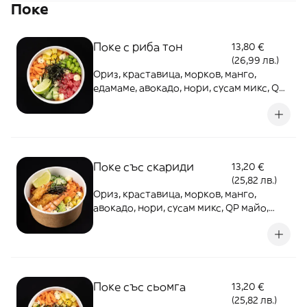
Поке
Поке с риба тон
13,80 €
(26,99 лв.)
Ориз, краставица, морков, манго,
едамаме, авокадо, нори, сусам микс, QP
майо, дракон сос, поке сос, лайм
Поке със скариди
13,20 €
(25,82 лв.)
Ориз, краставица, морков, манго,
авокадо, нори, сусам микс, QP майо,
дракон сос, поке сос, лайм
Поке със сьомга
13,20 €
(25,82 лв.)