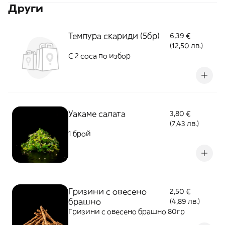
Други
Темпура скариди (5бр)
6,39 €
(12,50 лв.)
С 2 соса по избор
Уакаме салата
3,80 €
(7,43 лв.)
1 брой
Гризини с овесено
2,50 €
брашно
(4,89 лв.)
Гризини с овесено брашно 80гр