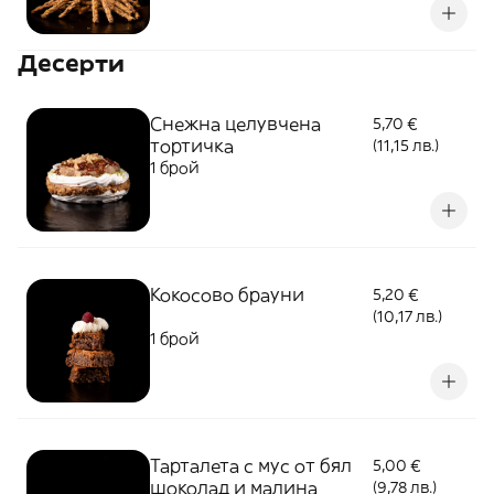
Десерти
Снежна целувчена
5,70 €
тортичка
(11,15 лв.)
1 брой
Кокосово брауни
5,20 €
(10,17 лв.)
1 брой
Тарталета с мус от бял
5,00 €
шоколад и малина
(9,78 лв.)