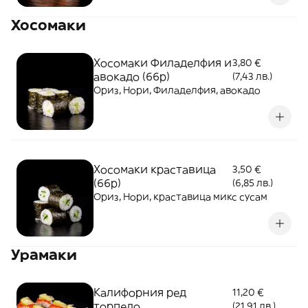
Хосомаки
Хосомаки Филаделфия и
3,80 €
авокадо (66p)
(7,43 лв.)
Ориз, Нори, Филаделфия, авокадо
Хосомаки краставица
3,50 €
(66p)
(6,85 лв.)
Ориз, Нори, краставица микс сусам
Урамаки
Калифорния ред
11,20 €
торпедо
(21,91 лв.)