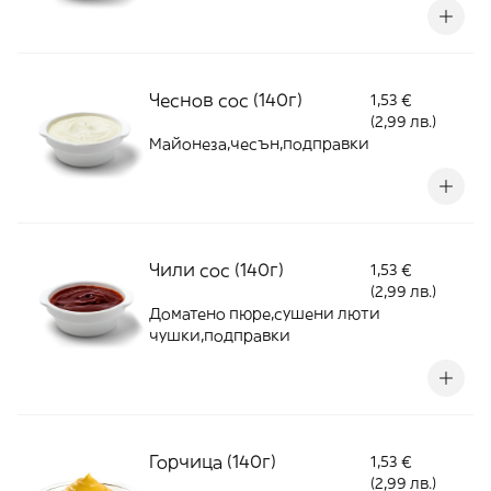
Чеснов сос (140г)
1,53 €
(2,99 лв.)
Майонеза,чесън,подправки
Чили сос (140г)
1,53 €
(2,99 лв.)
Доматено пюре,сушени люти
чушки,подправки
Горчица (140г)
1,53 €
(2,99 лв.)