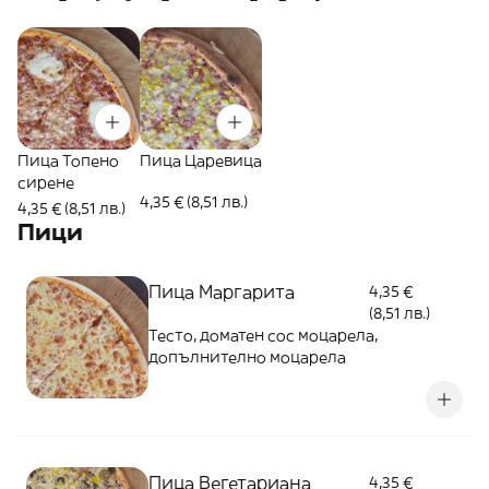
Пица Топено
Пица Царевица
сирене
4,35 € (8,51 лв.)
4,35 € (8,51 лв.)
Пици
Пица Маргарита
4,35 €
(8,51 лв.)
Тесто, доматен сос моцарела,
допълнително моцарела
Пица Вегетариана
4,35 €