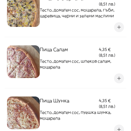
(8,51 лв.)
Тесто, доматен сос, моцарела, гъби,
царевица, черни и зелени маслини
Пица Салам
4,35 €
(8,51 лв.)
Тесто, доматен сос, шпеков салам,
моцарела
Пица Шунка
4,35 €
(8,51 лв.)
Тесто, доматен сос, пуешка шунка,
моцарела