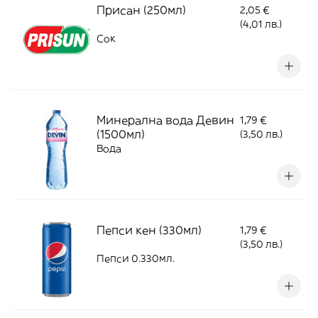
Присан (250мл)
2,05 €
(4,01 лв.)
Сок
Минерална вода Девин
1,79 €
(1500мл)
(3,50 лв.)
Вода
Пепси кен (330мл)
1,79 €
(3,50 лв.)
Пепси 0.330мл.