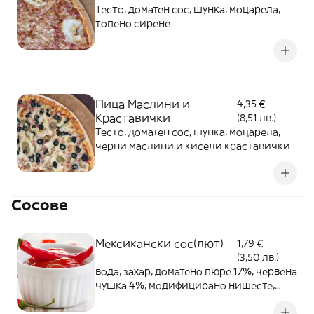
Тесто, доматен сос, шунка, моцарела,
топено сирене
Пица Маслини и
4,35 €
Краставички
(8,51 лв.)
Тесто, доматен сос, шунка, моцарела,
черни маслини и кисели краставички
Сосове
Мексикански сос(лют)
1,79 €
(3,50 лв.)
вода, захар, доматено пюре 17%, червена
чушка 4%, модифицирано нишесте,
люта чушка чили 2,3%, оцет (спиртен,
винен бял), сол, чесън, смес от