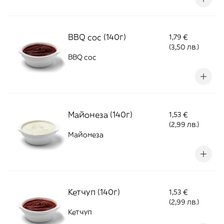
подправки и аромати, регулатор на
киселинността (лимонена киселина),
консервант (калиев сорбат).
BBQ сос (140г)
1,79 €
(3,50 лв.)
BBQ сос
Майонеза (140г)
1,53 €
(2,99 лв.)
Майонеза
Кетчуп (140г)
1,53 €
(2,99 лв.)
Кетчуп