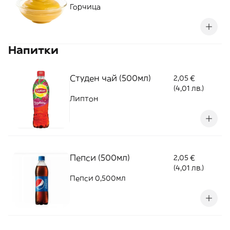
Горчица
Напитки
Студен чай (500мл)
2,05 €
(4,01 лв.)
Липтон
Пепси (500мл)
2,05 €
(4,01 лв.)
Пепси 0,500мл