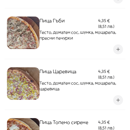
Пица Гъби
4,35 €
(8,51 лв.)
Тесто, доматен сос, шунка, моцарела,
пресни печурки
Пица Царевица
4,35 €
(8,51 лв.)
Тесто, доматен сос, шунка, моцарела,
царевица
Пица Топено сирене
4,35 €
(8,51 лв.)