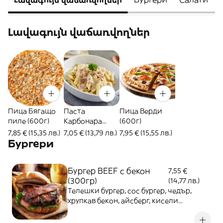
Լավագույն վաճառվողներ
Пица Бягащо
Паста
Пица Верди
пиле (600г)
Карбонара
(600г)
(400гр)
7,85 € (15,35 лв.)
7,05 € (13,79 лв.)
7,95 € (15,55 лв.)
Бургери
Бургер BEEF с бекон
7,55 €
(300гр)
(14,77 лв.)
Телешки бургер, сос бургер, чедър,
хрупкав бекон, айсберг, кисели
краставички, печен червен лук,
картофки (150гр)