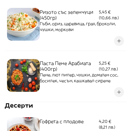
Ризото със зеленчуци
5,45 €
(450гр)
(10,66 лв.)
Гъби, ориз, царевица, грах, броколи,
чушки, моркови
Паста Пене Арабиата
5,25 €
(400гр)
(10,27 лв.)
Пене, лют пипер, чушки, доматен сос,
босилек, чесън, кашкавал сирене
Десерти
Гофрета с плодове
4,20 €
(8,21 лв.)