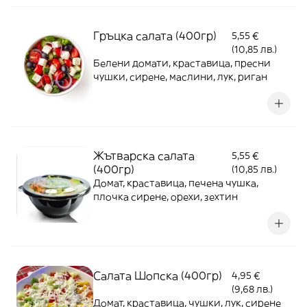
Гръцка салата (400гр)
5,55 €
(10,85 лв.)
Белени домати, краставица, пресни
чушки, сирене, маслини, лук, риган
Жътварска салата
5,55 €
(400гр)
(10,85 лв.)
Домат, краставица, печена чушка,
плочка сирене, орехи, зехтин
Салата Шопска (400гр)
4,95 €
(9,68 лв.)
Домат, краставица, чушки, лук, сирене