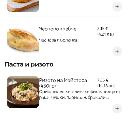
Чесново хлебче
2,15 €
(4,21 лв.)
Чеснова пърленка
Паста и ризото
Ризото на Майстора
7,25 €
(450гр)
(14,18 лв.)
Ориз, пилешко, свинско филе, ролца от
раци, чушки, пармезан, броколи,
моркови, лук