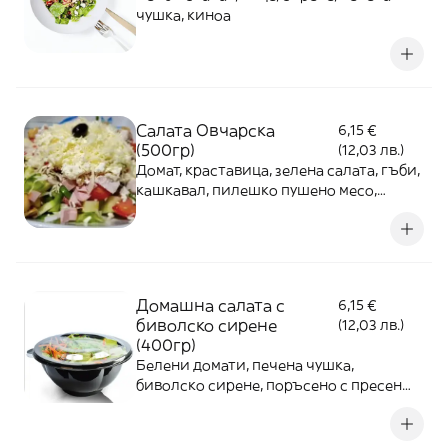
чушка, киноа
Салата Овчарска
6,15 €
(500гр)
(12,03 лв.)
Домат, краставица, зелена салата, гъби,
кашкавал, пилешко пушено месо,
сирене, яйце
Домашна салата с
6,15 €
биволско сирене
(12,03 лв.)
(400гр)
Белени домати, печена чушка,
биволско сирене, поръсено с пресен
лук