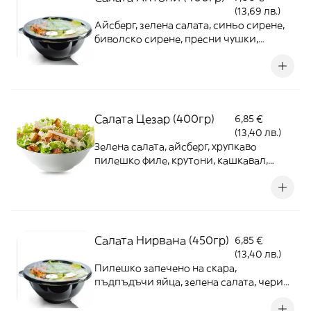
(13,69 лв.)
Айсберг, зелена салата, синьо сирене,
биволско сирене, пресни чушки,
авокадо, чери домати, пъдпъдъчи яйца
Салата Цезар (400гр)
6,85 €
(13,40 лв.)
Зелена салата, айсберг, хрупкаво
пилешко филе, крутони, кашкавал,
пармезан, сос Цезар
Салата Нирвана (450гр)
6,85 €
(13,40 лв.)
Пилешко запечено на скара,
пъдпъдъчи яйца, зелена салата, чери
домати, крутони, лимонови резенчета,
овкусена със сос ала диабло,