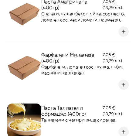
Паста Аматричана
7,05 €
(400гр)
(13,79 лв.)
Спагети, пушен бекон, яйце, сос песто,
доматен сос, чери домати, пармезан,
кашкавал
Фарфалети Миланезе
7,05 €
(400гр)
(13,79 лв.)
Фарфалети, доматен сос, шунка, гъби,
маслини, кашкавал
Паста Талиатели
7,05 €
формаджо (400гр)
(13,79 лв.)
Талиатели с четири вида сиренеа