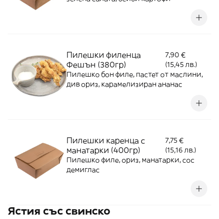
Пилешки филенца
7,90 €
Фешън (380гр)
(15,45 лв.)
Пилешко бон филе, пастет от маслини,
див ориз, карамелизиран ананас
Пилешки каренца с
7,75 €
манатарки (400гр)
(15,16 лв.)
Пилешко филе, ориз, манатарки, сос
демиглас
Ястия със свинско