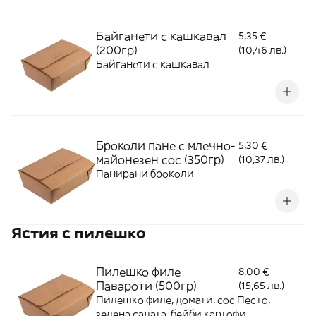
Байганети с кашкавал
5,35 €
(200гр)
(10,46 лв.)
Байганети с кашкавал
Броколи пане с млечно-
5,30 €
майонезен сос (350гр)
(10,37 лв.)
Панирани броколи
Ястия с пилешко
Пилешко филе
8,00 €
Павароти (500гр)
(15,65 лв.)
Пилешко филе, домати, сос Песто,
зелена салата, бейби картофи