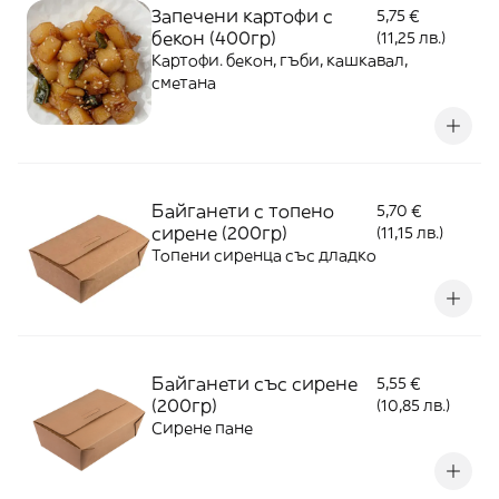
Запечени картофи с
5,75 €
бекон (400гр)
(11,25 лв.)
Картофи. бекон, гъби, кашкавал,
сметана
Байганети с топено
5,70 €
сирене (200гр)
(11,15 лв.)
Топени сиренца със дладко
Байганети със сирене
5,55 €
(200гр)
(10,85 лв.)
Сирене пане