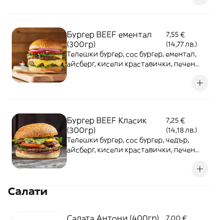
Бургер BEEF ементал
7,55 €
(300гр)
(14,77 лв.)
Телешки бургер, сос бургер, ементал,
айсберг, кисели краставички, печен
червен лук, картофки (150гр)
Бургер BEEF Класик
7,25 €
(300гр)
(14,18 лв.)
Телешки бургер, сос бургер, чедър,
айсберг, кисели краставички, печен
червен лук, картофки (150гр)
Салати
Салата Антони (400гр)
7,00 €