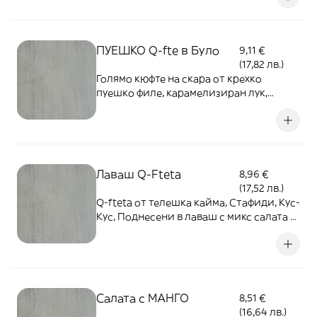
ПУЕШКО Q-fte в Було
9,11 €
(17,82 лв.)
Голямо кюфте на скара от крехко
пуешко филе, карамелизиран лук,
бекон, ементал, завито в свинско було,
поднесени с цитрусови шишчета -
400гр.
Лаваш Q-Fteta
8,96 €
(17,52 лв.)
Q-fteta от телешка кайма, Стафиди, Кус-
Кус, Поднесени в лаваш с микс салата -
400гр.
Салата с МАНГО
8,51 €
(16,64 лв.)