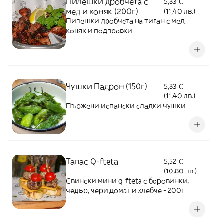
Пилешки дробчета с
5,83 €
мед и коняк (200г)
(11,40 лв.)
Пилешки дробчета на тиган с мед,
коняк и подправки
Чушки Падрон (150г)
5,83 €
(11,40 лв.)
Пържени испански сладки чушки
Тапас Q-fteta
5,52 €
(10,80 лв.)
Свински мини q-fteta с боровинки,
чедър, чери домат и хлебче - 200г