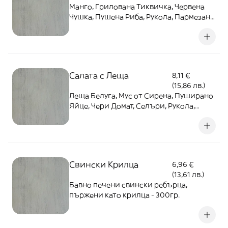
Манго, Грилована Тиквичка, Червена
Чушка, Пушена Риба, Рукола, Пармезан,
Лимонен Дресинг - 350гр.
Салата с Леща
8,11 €
(15,86 лв.)
Леща Белуга, Мус от Сирена, Пуширано
Яйце, Чери Домат, Селъри, Рукола,
Черен Сусам, Чипс от Лаваш - 350гр.
Свински Крилца
6,96 €
(13,61 лв.)
Бавно печени свински ребърца,
пържени като крилца - 300гр.