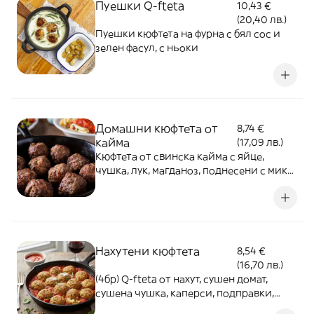
Пуешки Q-fteta
10,43 €
(20,40 лв.)
Пуешки кюфтета на фурна с бял сос и
зелен фасул, с ньоки
Домашни кюфтета от
8,74 €
кайма
(17,09 лв.)
Кюфтета от свинска кайма с яйце,
чушка, лук, магданоз, поднесени с микс
салати и сос - 350г
Нахутени кюфтета
8,54 €
(16,70 лв.)
(4бр) Q-fteta от нахут, сушен домат,
сушена чушка, каперси, подправки,
поднесени с микс салати и сос - 350г