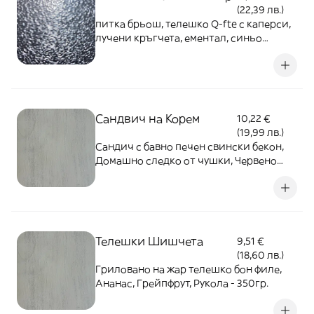
(22,39 лв.)
питка брьош, телешко Q-fte с каперси,
лучени кръгчета, ементал, синьо
сирене, чипс от хамон, боровинков сос,
гарнирано с чипс
Сандвич на Корем
10,22 €
(19,99 лв.)
Сандич с бавно печен свински бекон,
Домашно следко от чушки, Червено
зеле, Майонеза, Гарниран с японска
салата от манго, Червена Чушка,
Краставица и Червено зеле 400гр.
Телешки Шишчета
9,51 €
(18,60 лв.)
Гриловано на жар телешко бон филе,
Ананас, Грейпфрут, Рукола - 350гр.