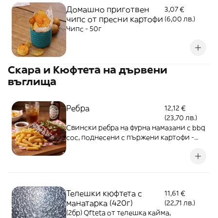
Домашно приготвен
3,07 €
чипс от пресни картофи
(6,00 лв.)
Чипс - 50г
Скара и Кюфтета на дървени
въглища
Ребра
12,12 €
(23,70 лв.)
Свински ребра на фурна намазани с bbq
сос, поднесени с пържени картофи -
420г
Телешки кюфтета с
11,61 €
манатарка (420г)
(22,71 лв.)
(2бр) Qfteta от телешка кайма,