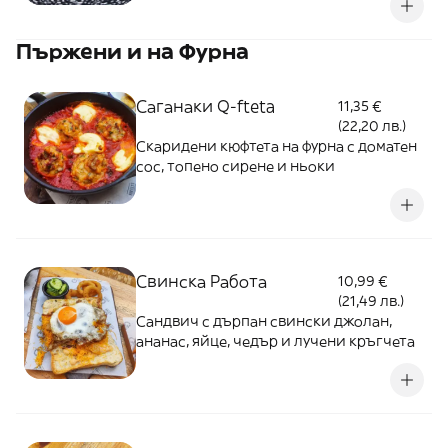
Пържени и на Фурна
Саганаки Q-fteta
11,35 €
(22,20 лв.)
Скаридени кюфтета на фурна с доматен
сос, топено сирене и ньоки
Свинска Работа
10,99 €
(21,49 лв.)
Сандвич с дърпан свински джолан,
ананас, яйце, чедър и лучени кръгчета