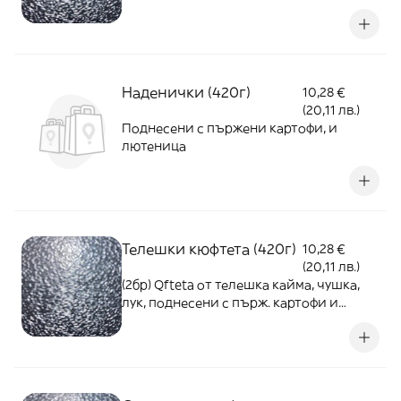
облечени в свинска кайма, поднесени с
пържени картофии сос. 460г
Наденички (420г)
10,28 €
(20,11 лв.)
Поднесени с пържени картофи, и
лютеница
Телешки кюфтета (420г)
10,28 €
(20,11 лв.)
(2бр) Qfteta от телешка кайма, чушка,
лук, поднесени с пърж. картофи и
лютеница