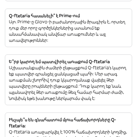
Q-ftetaria հասանելի՞ է Prime-ում
Այո. Prime-ը Glovo-ի բաժանորդային ծրագիրն է, որտեղ
դուք մեր որոշ գործընկերներից ստանում եք
անսահմանափակ անվճար առաքումներ և այլ
առավելություններ:
Ե՞րբ կարող եմ պատվիրել առաքում Q-ftetaria
Աշխատանքային ժամերի ընթացքում Q-ftetaria’s կարող
եք պատվեր գրանցել ցանկացած պահի: Մեր արագ
առաքման շնորհիվ դուք կկարողանաք վայելել Ձեր
պատվերը րոպեների ընթացքում: Դուք կարող եք նաև
պլանավորել Ձեր առաքումը Ձեզ համար հարմար ժամի,
նույնիսկ եթե խանութը ներկայումս փակ է:
Ինչպե՞ս են գնահատում մյուս հաճախորդները Q-
ftetaria:
Q-ftetaria առաջարկվել է 100% հաճախորդների կողմից,