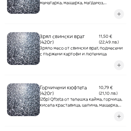
манатарка, мащерка, магданоз,
поднесени с пърж. картофи и лютеница
Зрял свински врат
11,50 €
(420г)
(22,49 лв.)
Зряло месо от свински врат, поднесени
с пържени картофи и лютеница
Горчичени кюфтета
10,79 €
(420г)
(21,10 лв.)
(2бр) Qfteta от телешка кайма, горчица,
кисела краставица, целина, мащерка,
копър, магданоз, поднесени с пържени
картофи и лютеница