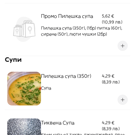
Промо Пилешка супа
5,62 €
(10,99 лв.)
Пилешка супа (350г), (1бр) питка (60г),
сирене (50г), люти чушки (2бр)
Супи
Пилешка супа (350г)
4,29 €
(8,39 лв.)
Супа
Тиквена Супа
4,29 €
(8,39 лв.)
Крем супа от тиква, джинджифил, праз