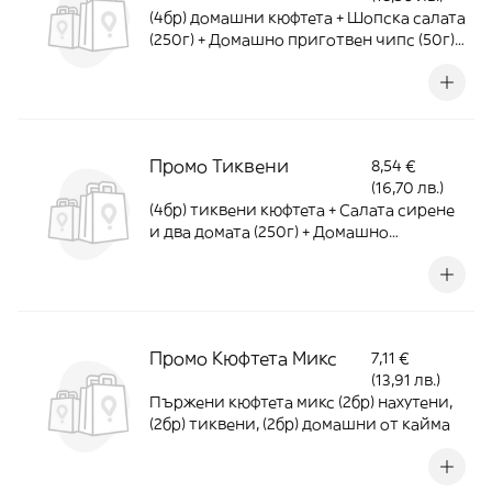
(4бр) домашни кюфтета + Шопска салата
(250г) + Домашно приготвен чипс (50г) -
540г
Промо Тиквени
8,54 €
(16,70 лв.)
(4бр) тиквени кюфтета + Салата сирене
и два домата (250г) + Домашно
приготвен чипс (50г) - 540г
Промо Кюфтета Микс
7,11 €
(13,91 лв.)
Пържени кюфтета микс (2бр) нахутени,
(2бр) тиквени, (2бр) домашни от кайма