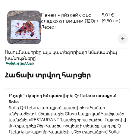
Печен чийзкейк със
5,01 €
сладко от вишни (120г)
(9,80 лв.)
Десерт
Ուսումնասիրեք այս կատեգորիայի նմանատիպ
խանութները՝
Գրիլ
Աղցաններ
Հաճախ տրվող հարցեր
Ինչպե՞ս կարող եմ պատվիրել Q-ftetaria առաքում
Sofia
Sofia Q-ftetaria առաքում պատվիրելու համար
անհրաժեշտ է միայն բացել Glovo կայքը կամ հավելվածը
և անցնել «RESTAURANT”կատեգորիա բաժին: Հաջորդիվ
մուտքագրեք Ձեր հասցեն, որպեսզի տեսնեք, արդյոք Q-
ftetaria առաքումը հասանելի է Ձեր տարածքում Sofia: