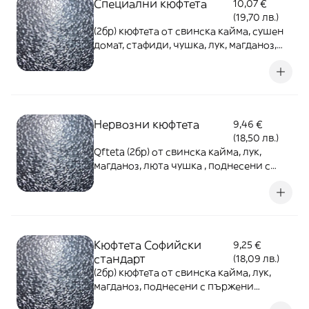
Специални кюфтета
10,07 €
(19,70 лв.)
(2бр) кюфтета от свинска кайма, сушен
домат, стафиди, чушка, лук, магданоз,
поднесени с пържени картофки и
лютеница - 420г
Нервозни кюфтета
9,46 €
(18,50 лв.)
Qfteta (2бр) от свинска кайма, лук,
магданоз, люта чушка , поднесени с
пърж. картофи и лютеница - 420г
Кюфтета Софийски
9,25 €
стандарт
(18,09 лв.)
(2бр) кюфтета от свинска кайма, лук,
магданоз, поднесени с пържени
картофки и лютеница - 420г