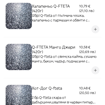
Халапеньо Q-FTETA
10,79 €
(420г)
(21,10 лв.)
(2бр) Q-fteta от пълнена чушка,
халапеньо с пармезан и обвити с
овкусена свинска кайма със селъри и
сушен домат, поднесени с пържени
картофи и лютеница
Q-FTETA Mанго Джери
10,58 €
(420г)
(20,69 лв.)
(2бр) Q-fteta от свинска кайма, сушено
манго, бекон, чедър, поднесени с
пържени картофи и лютеница
Хот-Дог Q-fteta
10,48 €
(20,50 лв.)
2 бр.Q-fteta скара от
дебърцини,оваляни в червен пипер,