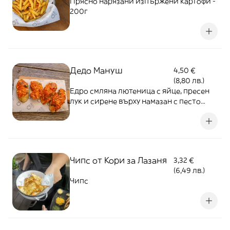
Прясно нарязани изпържени картофи -
200г
Дедо Мануш
4,50 €
(8,80 лв.)
Едро смляна лютеница с яйце, пресен
лук и сирене върху намазан с песто
печен хляб - 150г
Чипс от Кори за Лазаня
3,32 €
(6,49 лв.)
Чипс