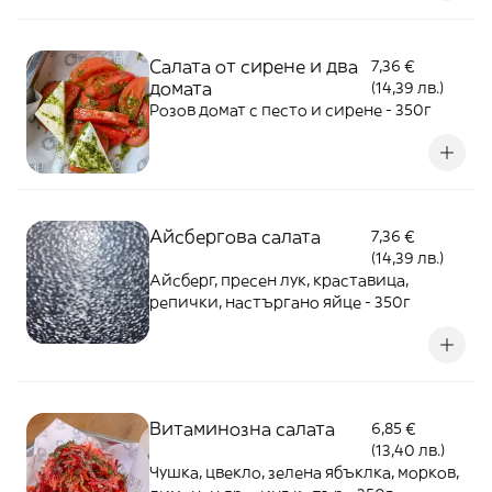
Салата от сирене и два
7,36 €
домата
(14,39 лв.)
Розов домат с песто и сирене - 350г
Айсбергова салата
7,36 €
(14,39 лв.)
Айсберг, пресен лук, краставица,
репички, настъргано яйце - 350г
Витаминозна салата
6,85 €
(13,40 лв.)
Чушка, цвекло, зелена ябъклка, морков,