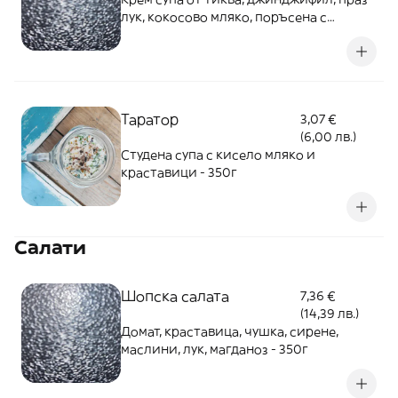
лук, кокосово мляко, поръсена с
филиран бадем и чипс от босилек. 350г
Таратор
3,07 €
(6,00 лв.)
Студена супа с кисело мляко и
краставици - 350г
Салати
Шопска салата
7,36 €
(14,39 лв.)
Домат, краставица, чушка, сирене,
маслини, лук, магданоз - 350г