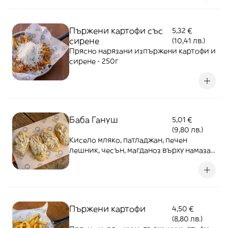
Пържени картофи със
5,32 €
сирене
(10,41 лв.)
Прясно нарязани изпържени картофи и
сирене - 250г
Баба Гануш
5,01 €
(9,80 лв.)
Kисело мляко, патладжан, печен
лешник, чесън, магданоз върху намазан
с песто печен хляб - 150г
Пържени картофи
4,50 €
(8,80 лв.)