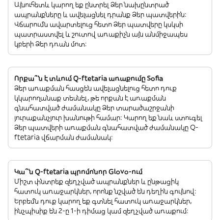
Այնուհետև կարող եք ընտրել Ձեր նախընտրած
ապրանքները և ավելացնել դրանք Ձեր պատվերին:
Վճարումն ավարտելուց հետո Ձեր պատվերը կսկսի
պատրաստվել և շուտով առաքիչն այն անմիջապես
կբերի Ձեր դռան մոտ:
Որքա՞ն է տևում Q-ftetaria առաքումը Sofia
Ձեր առաքման հասցեն ավելացնելուց հետո դուք
կկարողանաք տեսնել, թե որքան է առաքման
գնահատված ժամանակը Ձեր տարածաշրջանի
յուրաքանչյուր խանութի համար: Կարող եք նաև ստուգել
Ձեր պատվերի առաքման գնահատված ժամանակը Q-
ftetaria վճարման ժամանակ:
Կա՞ն Q-ftetaria պրոմոնոր Glovo-ում
Միշտ փնտրեք զեղչված ապրանքներ և ընթացիկ
հատուկ առաջարկներ, որոնք նշված են դեղին գույնով:
Երբեմն դուք կարող եք գտնել հատուկ առաջարկներ,
ինչպիսիք են 2-ը 1-ի դիմաց կամ զեղչված առաքում: