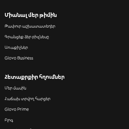
Միանալ մեր թիմին
Թափուր աշխատատեղեր
Գրանցեք ձեր բիզնեսը
Առաքիչներ
Glovo Business
Հետաքրքիր հղումներ
Մեր մասին
Հաճախ տրվող հարցեր
Glovo Prime
Բլոգ