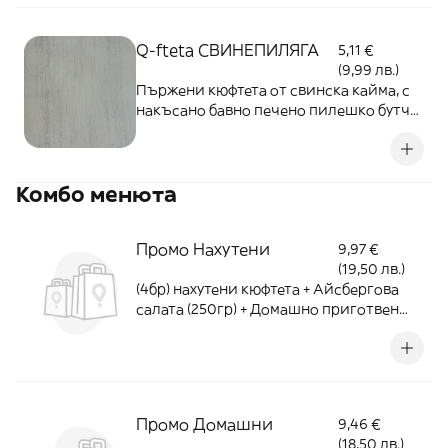
Q-fteta СВИНЕПИЛЯГА
5,11 €
(9,99 лв.)
Пържени кюфтета от свинска кайма, с
накъсано бавно печено пилешко бутче,
топено сирене, поднесено с маринован
лук и домашно сладко от чушки -
300гр.
Комбо менюта
Промо Нахутени
9,97 €
(19,50 лв.)
(4бр) нахутени кюфтета + Айсбергова
салата (250гр) + Домашно приготвен
чипс (50г) - 540г
Промо Домашни
9,46 €
(18,50 лв.)