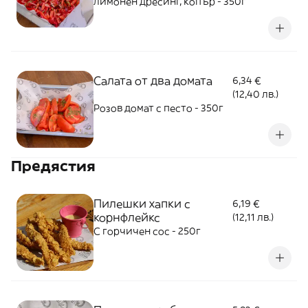
лимонен дресинг, копър - 350г
Салата от два домата
6,34 €
(12,40 лв.)
Розов домат с песто - 350г
Предястия
Пилешки хапки с
6,19 €
корнфлейкс
(12,11 лв.)
С горчичен сос - 250г