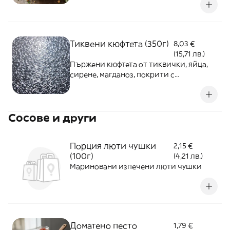
Тиквени кюфтета (350г)
8,03 €
(15,71 лв.)
Пържени кюфтета от тиквички, яйца,
сирене, магданоз, покрити с
корнфлейкс, поднесени с микс салати и
сос
Сосове и други
Порция люти чушки
2,15 €
(100г)
(4,21 лв.)
Мариновани изпечени люти чушки
Доматено песто
1,79 €