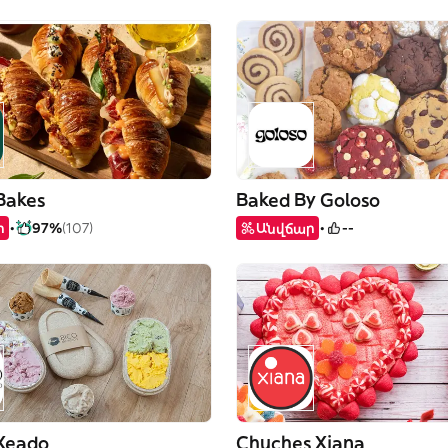
Bakes
Baked By Goloso
ր
97%
(107)
Անվճար
--
 Xeado
Chuches Xiana