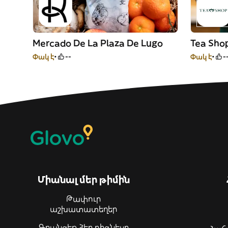
Mercado De La Plaza De Lugo
Tea Sho
Փակ է
--
Փակ է
-
Միանալ մեր թիմին
Թափուր
աշխատատեղեր
Գրանցեք ձեր բիզնեսը