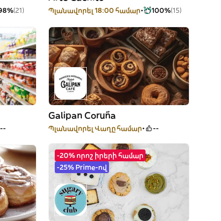
98%
(21)
Պլանավորել 18:00 համար
100%
(15)
Galipan Coruña
--
Պլանավորել Վաղը համար
--
-20% որոշ իրերի համար
-25% Prime-ով