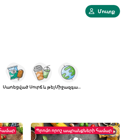
Մուտք
Սառեցված
Սուրճ և թեյ
Միջազգային
 համար
Պրոմո որոշ ապրանքների համար