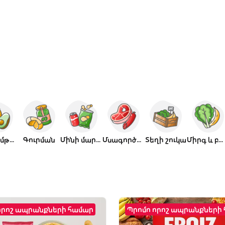
Կենսամթերք
Գուրման
Մինի մարկետ
Մսագործական
Տեղի շուկա
Միրգ և բանջ.
որոշ ապրանքների համար
Պրոմո որոշ ապրանքների