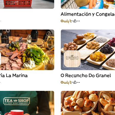
-
Փակ է
--
ía La Marina
O Recuncho Do Granel
-
Փակ է
--