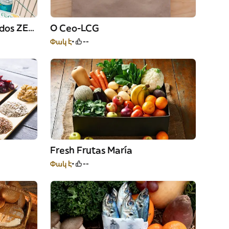
Alimentación y Congelados ZEYSE
O Ceo-LCG
Փակ է
--
Fresh Frutas María
Փակ է
--