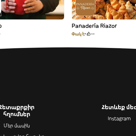
p
Panadería Riazor
-
Փակ է
--
Հետաքրքիր
Հետևեք մե
հղումներ
Instagram
Մեր մասին