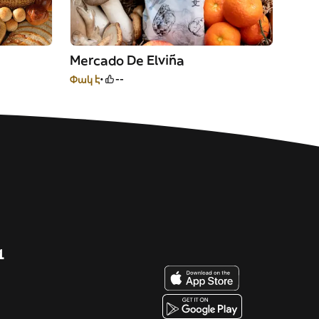
Mercado De Elviña
Փակ է
--
զ