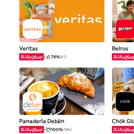
Veritas
Belros
Անվճար
78%
(61)
Անվճա
Panadería Debén
Chök Gl
Անվճար
100%
(184)
Անվճա