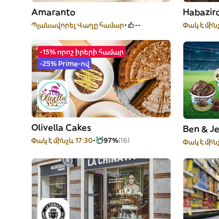
Amaranto
Habazir
Պլանավորել Վաղը համար
--
Փակ է մին
-15% որոշ իրերի համար
-25% Prime-ով
Olivella Cakes
Ben & J
Փակ է մինչև 17:30
97%
(16)
Փակ է մին